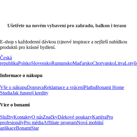
Ušetřete na novém vybavení pro zahradu, balkon i terasu
E-shop s každodenní dávkou (s)nové inspirace a nejširší nabídkou
produktů pro krásné bydlení.
Česká
republika
Polsko
Slovensko
Rumunsko
Maďarsko
Chorvatsko
Litva
Lotyš
Informace o nákupu
Vše o nákupu
Doprava
Reklamace a vrácení
Platba
Bonami Home
Studia
Jak fungují kredity
Více o bonami
Služby
Kontakty
O nás
Značky
Dárkové poukazy
Kariéra
Pro
profesionály
Pro média
Affiliate program
Nová mobilní
aplikace
BonamiStar