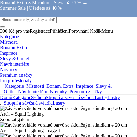
Bonami Extra × Micadoni |
Sleva až 25 % →
Summer Sale |
Ušetřete až 40 % →
300 Kč pro vás
Registrace
Přihlášení
Porovnání
Košík
Menu
Kategorie
Místnosti
Bonami Extra
Inspirace
Slevy & Outlet
Návrh interiéru
Novinky
Premium značky
Pro profesionály
Kategorie
Místnosti
Bonami Extra
Inspirace
Slevy &
Outlet
Návrh interiéru
Novinky
Premium značky
Domů
Kategorie
Svítidla
Stropní a závěsná svítidla
Lustry
Lustry
...
Stropní a závěsná svítidla
Lustry
Zobrazit galerii