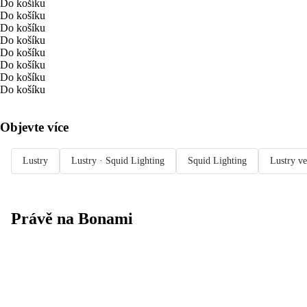
Do košíku
Do košíku
Do košíku
Do košíku
Do košíku
Do košíku
Do košíku
Do košíku
Objevte více
Lustry
Lustry · Squid Lighting
Squid Lighting
Lustry ve
Právě na Bonami
Summer Sale
až -40 %