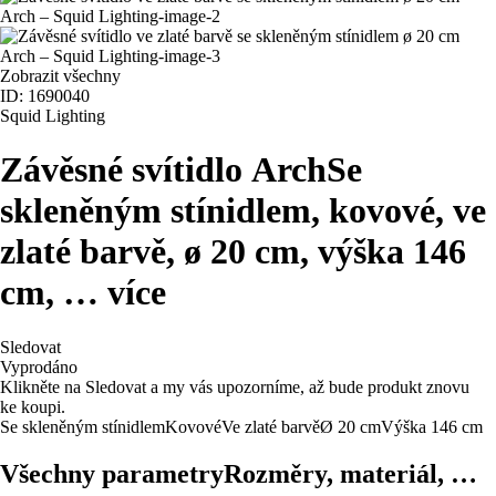
Zobrazit všechny
ID: 1690040
Squid Lighting
Závěsné svítidlo Arch
Se
skleněným stínidlem, kovové, ve
zlaté barvě, ø 20 cm, výška 146
cm
, …
více
Sledovat
Vyprodáno
Klikněte na Sledovat a my vás upozorníme, až bude produkt znovu
ke koupi.
Se skleněným stínidlem
Kovové
Ve zlaté barvě
Ø 20 cm
Výška 146 cm
Všechny parametry
Rozměry, materiál, …