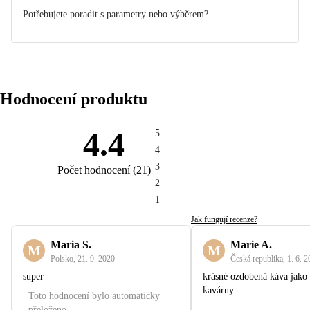
Potřebujete poradit s parametry nebo výběrem?
Hodnocení produktu
4.4
5
4
3
Počet hodnocení
(
21
)
2
1
Jak fungují recenze?
Maria S.
Marie A.
M
M
Polsko
,
21. 9. 2020
Česká republika
,
1. 6. 
super
krásné ozdobená káva jako 
kavárny
Toto hodnocení bylo automaticky
přeloženo.