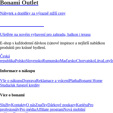
Bonami Outlet
Nábytek a doplňky za výrazně nižší ceny
Zahrada ve slevě
Ušetřete na novém vybavení pro zahradu, balkon i terasu
E-shop s každodenní dávkou (s)nové inspirace a nejširší nabídkou
produktů pro krásné bydlení.
Česká
republika
Polsko
Slovensko
Rumunsko
Maďarsko
Chorvatsko
Litva
Lotyš
Informace o nákupu
Vše o nákupu
Doprava
Reklamace a vrácení
Platba
Bonami Home
Studia
Jak fungují kredity
Více o bonami
Služby
Kontakty
O nás
Značky
Dárkové poukazy
Kariéra
Pro
profesionály
Pro média
Affiliate program
Nová mobilní