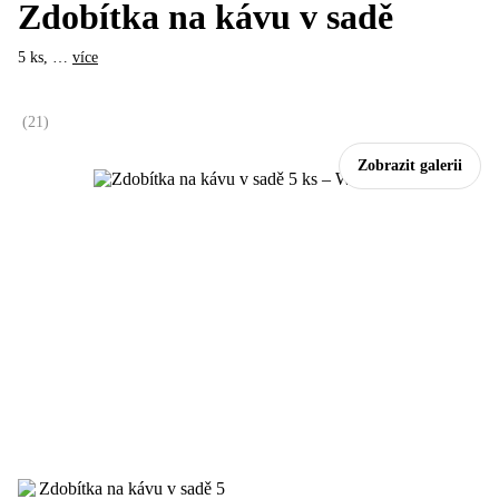
Zdobítka na kávu v sadě
5 ks
, …
více
(
21
)
Zobrazit galerii