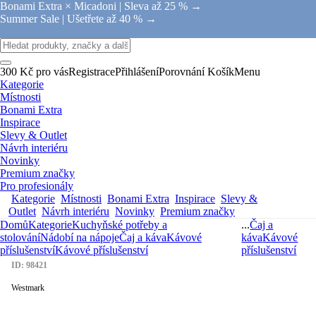
Bonami Extra × Micadoni |
Sleva až 25 % →
Summer Sale |
Ušetřete až 40 % →
300 Kč pro vás
Registrace
Přihlášení
Porovnání
Košík
Menu
Kategorie
Místnosti
Bonami Extra
Inspirace
Slevy & Outlet
Návrh interiéru
Novinky
Premium značky
Pro profesionály
Kategorie
Místnosti
Bonami Extra
Inspirace
Slevy &
Outlet
Návrh interiéru
Novinky
Premium značky
Domů
Kategorie
Kuchyňské potřeby a
...
Čaj a
stolování
Nádobí na nápoje
Čaj a káva
Kávové
káva
Kávové
příslušenství
Kávové příslušenství
příslušenství
ID: 98421
Westmark