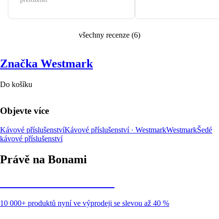
všechny recenze
(
6
)
Značka Westmark
Do košíku
Objevte více
Kávové příslušenství
Kávové příslušenství · Westmark
Westmark
Šedé
kávové příslušenství
Právě na Bonami
Summer Sale až -40 %
10 000+ produktů nyní ve výprodeji se slevou až 40 %