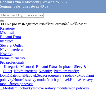
Bonami Extra × Micadoni |
Sleva až 25 % →
Summer Sale |
Ušetřete až 40 % →
300 Kč pro vás
Registrace
Přihlášení
Porovnání
Košík
Menu
Kategorie
Místnosti
Bonami Extra
Inspirace
Slevy & Outlet
Návrh interiéru
Novinky
Premium značky
Pro profesionály
Kategorie
Místnosti
Bonami Extra
Inspirace
Slevy &
Outlet
Návrh interiéru
Novinky
Premium značky
Domů
Kategorie
Nábytek
Sedací soupravy a pohovky
Modulární
pohovky
Hotové sestavy modulárních pohovek
Hotové sestavy
modulárních pohovek
...
Modulární pohovky
Hotové sestavy modulárních pohovek