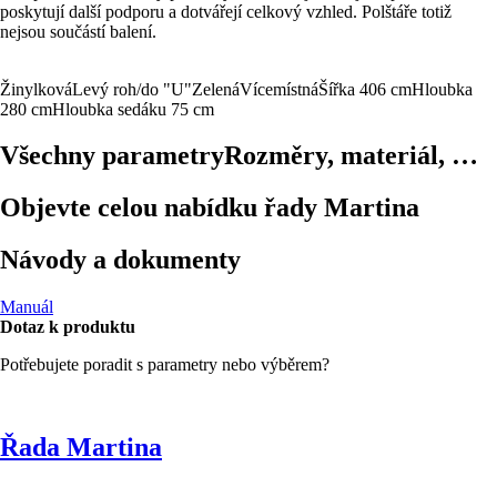
poskytují další podporu a dotvářejí celkový vzhled. Polštáře totiž
nejsou součástí balení.
Žinylková
Levý roh/do "U"
Zelená
Vícemístná
Šířka 406 cm
Hloubka
280 cm
Hloubka sedáku 75 cm
Všechny parametry
Rozměry, materiál, …
Objevte celou nabídku řady Martina
Návody a dokumenty
Manuál
Dotaz k produktu
Potřebujete poradit s parametry nebo výběrem?
Řada Martina