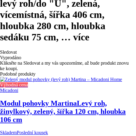
levý roh/do "U", zelená,
vícemístná, šířka 406 cm,
hloubka 280 cm, hloubka
sedáku 75 cm
, …
více
Sledovat
Vyprodáno
Klikněte na Sledovat a my vás upozorníme, až bude produkt znovu
ke koupi.
Podobné produkty
Výhodná cena
Micadoni
Modul pohovky Martina
Levý roh,
žinylkový, zelený, šířka 120 cm, hloubka
106 cm
Skladem
Poslední kousek