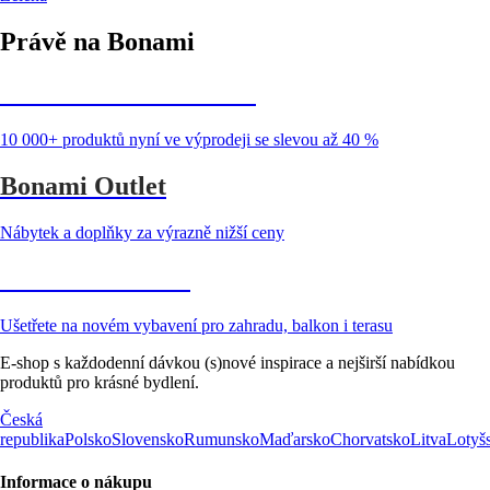
Právě na Bonami
Summer Sale až -40 %
10 000+ produktů nyní ve výprodeji se slevou až 40 %
Bonami Outlet
Nábytek a doplňky za výrazně nižší ceny
Zahrada ve slevě
Ušetřete na novém vybavení pro zahradu, balkon i terasu
E-shop s každodenní dávkou (s)nové inspirace a nejširší nabídkou
produktů pro krásné bydlení.
Česká
republika
Polsko
Slovensko
Rumunsko
Maďarsko
Chorvatsko
Litva
Lotyš
Informace o nákupu