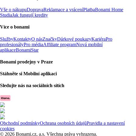
Vše o nákupu
Doprava
Reklamace a vrácení
Platba
Bonami Home
Studia
Jak fungují kredity
Více o bonami
Služby
Kontakty
O nás
Značky
Dárkové poukazy
Kariéra
Pro
profesionály
Pro média
Affiliate program
Nová mobilní
aplikace
BonamiStar
Bonami prodejny v Praze
Stáhněte si Mobilní aplikaci
Sledujte nás na sociálních sítích
Obchodní podmínky
Ochrana osobních údajů
Pravidla a nastavení
cookies
© 2026 Bonami.cz, a.s. Všechna práva vyhrazena.