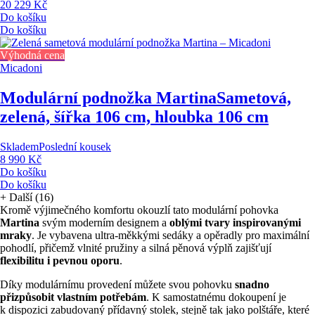
20 229 Kč
Do košíku
Do košíku
Výhodná cena
Micadoni
Modulární podnožka Martina
Sametová,
zelená, šířka 106 cm, hloubka 106 cm
Skladem
Poslední kousek
8 990 Kč
Do košíku
Do košíku
+
Další (16)
Kromě výjimečného komfortu okouzlí tato modulární pohovka
Martina
svým moderním designem a
oblými tvary inspirovanými
mraky
. Je vybavena ultra-měkkými sedáky a opěradly pro maximální
pohodlí, přičemž vlnité pružiny a silná pěnová výplň zajišťují
flexibilitu i pevnou oporu
.
Díky modulárnímu provedení můžete svou pohovku
snadno
přizpůsobit vlastním potřebám
. K samostatnému dokoupení je
k dispozici zabudovaný přídavný stolek, stejně tak jako polštáře, které