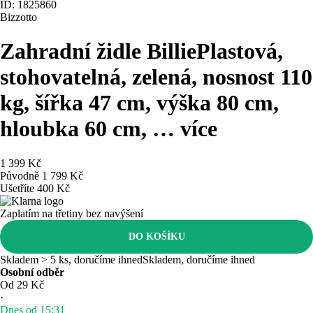
ID: 1825860
Bizzotto
Zahradní židle Billie
Plastová,
stohovatelná, zelená, nosnost 110
kg, šířka 47 cm, výška 80 cm,
hloubka 60 cm
, …
více
1 399 Kč
Původně
1 799 Kč
Ušetříte 400 Kč
Zaplatím na třetiny bez navýšení
DO KOŠÍKU
Skladem > 5 ks, doručíme ihned
Skladem, doručíme ihned
Osobní odběr
Od 29 Kč
·
Dnes od 15:31