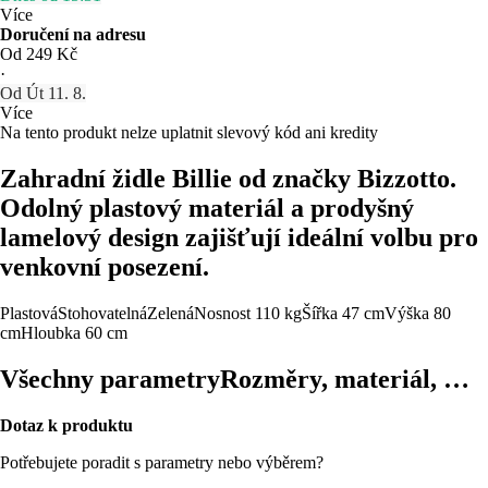
Více
Doručení na adresu
Od 249 Kč
·
Od Út 11. 8.
Více
Na tento produkt nelze uplatnit slevový kód ani kredity
Zahradní židle Billie od značky Bizzotto.
Odolný plastový materiál a prodyšný
lamelový design zajišťují ideální volbu pro
venkovní posezení.
Plastová
Stohovatelná
Zelená
Nosnost 110 kg
Šířka 47 cm
Výška 80
cm
Hloubka 60 cm
Všechny parametry
Rozměry, materiál, …
Dotaz k produktu
Potřebujete poradit s parametry nebo výběrem?