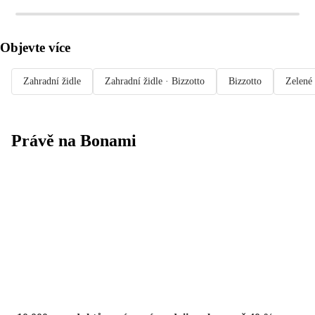
Objevte více
Zahradní židle
Zahradní židle · Bizzotto
Bizzotto
Zelené 
Právě na Bonami
Summer Sale
až -40 %