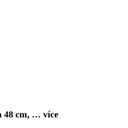
a 48 cm
, …
více