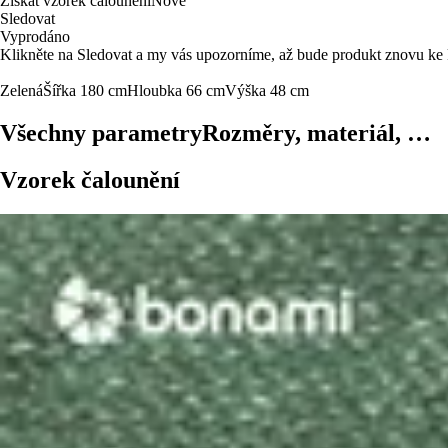
Získat vzorek čalounění
Nové
Sledovat
Vyprodáno
Klikněte na Sledovat a my vás upozorníme, až bude produkt znovu ke 
Zelená
Šířka 180 cm
Hloubka 66 cm
Výška 48 cm
Všechny parametry
Rozměry, materiál, …
Vzorek čalounění