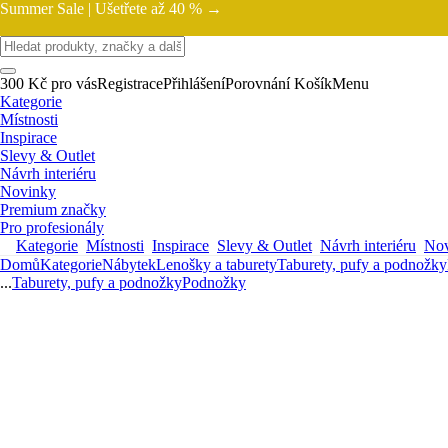
Summer Sale |
Ušetřete až 40 % →
300 Kč pro vás
Registrace
Přihlášení
Porovnání
Košík
Menu
Kategorie
Místnosti
Inspirace
Slevy & Outlet
Návrh interiéru
Novinky
Premium značky
Pro profesionály
Kategorie
Místnosti
Inspirace
Slevy & Outlet
Návrh interiéru
Nov
Domů
Kategorie
Nábytek
Lenošky a taburety
Taburety, pufy a podnožky
...
Taburety, pufy a podnožky
Podnožky