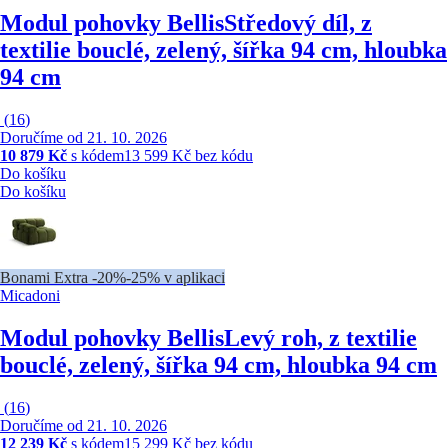
Modul pohovky Bellis
Středový díl, z
textilie bouclé, zelený, šířka 94 cm, hloubka
94 cm
(
16
)
Doručíme od 21. 10. 2026
10 879 Kč
s kódem
13 599 Kč bez kódu
Do košíku
Do košíku
Bonami Extra -20%
-25% v aplikaci
Micadoni
Modul pohovky Bellis
Levý roh, z textilie
bouclé, zelený, šířka 94 cm, hloubka 94 cm
(
16
)
Doručíme od 21. 10. 2026
12 239 Kč
s kódem
15 299 Kč bez kódu