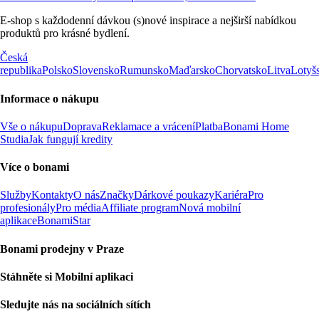
E-shop s každodenní dávkou (s)nové inspirace a nejširší nabídkou
produktů pro krásné bydlení.
Česká
republika
Polsko
Slovensko
Rumunsko
Maďarsko
Chorvatsko
Litva
Lotyš
Informace o nákupu
Vše o nákupu
Doprava
Reklamace a vrácení
Platba
Bonami Home
Studia
Jak fungují kredity
Více o bonami
Služby
Kontakty
O nás
Značky
Dárkové poukazy
Kariéra
Pro
profesionály
Pro média
Affiliate program
Nová mobilní
aplikace
BonamiStar
Bonami prodejny v Praze
Stáhněte si Mobilní aplikaci
Sledujte nás na sociálních sítích