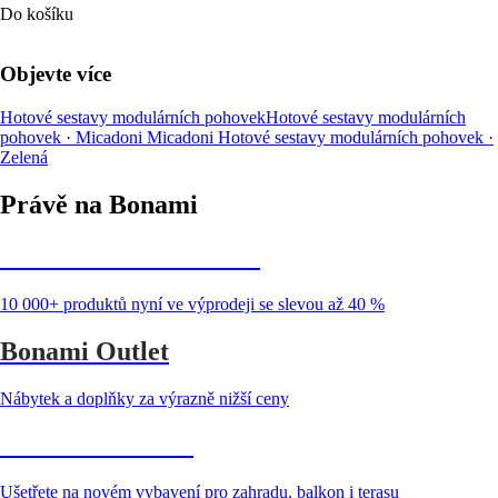
Do košíku
Objevte více
Hotové sestavy modulárních pohovek
Hotové sestavy modulárních
pohovek · Micadoni
Micadoni
Hotové sestavy modulárních pohovek ·
Zelená
Právě na Bonami
Summer Sale až -40 %
10 000+ produktů nyní ve výprodeji se slevou až 40 %
Bonami Outlet
Nábytek a doplňky za výrazně nižší ceny
Zahrada ve slevě
Ušetřete na novém vybavení pro zahradu, balkon i terasu