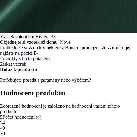
Vzorek čalounění
Riviera 38
Objednejte si vzorek až domů.
Nové
Prohlédněte si vzorek v některé z Bonami prodejen.
Ve vzorníku jej
najdete na pozici B4.
Produkty s tímto potahem.
Získat vzorek
Dotaz k produktu
Potřebujete poradit s parametry nebo výběrem?
Hodnocení produktu
Zobrazené hodnocení je založeno na hodnocení variant tohoto
produktu.
5
Počet hodnocení
(
4
)
5
4
4
0
3
0