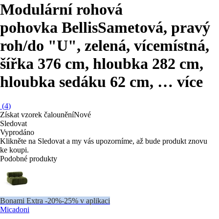
Modulární rohová
pohovka Bellis
Sametová, pravý
roh/do "U", zelená, vícemístná,
šířka 376 cm, hloubka 282 cm,
hloubka sedáku 62 cm
, …
více
(
4
)
Získat vzorek čalounění
Nové
Sledovat
Vyprodáno
Klikněte na Sledovat a my vás upozorníme, až bude produkt znovu
ke koupi.
Podobné produkty
Bonami Extra -20%
-25% v aplikaci
Micadoni