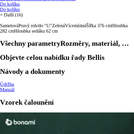
Do košíku
Do košíku
+
Další (16)
Sametová
Pravý roh/do "U"
Zelená
Vícemístná
Šířka 376 cm
Hloubka
282 cm
Hloubka sedáku 62 cm
Všechny parametry
Rozměry, materiál, …
Objevte celou nabídku řady Bellis
Návody a dokumenty
Údržba
Manuál
Vzorek čalounění