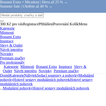
Bonami Extra × Micadoni |
Sleva až 25 % →
Summer Sale |
Ušetřete až 40 % →
300 Kč pro vás
Registrace
Přihlášení
Porovnání
Košík
Menu
Kategorie
Místnosti
Bonami Extra
Inspirace
Slevy & Outlet
Návrh interiéru
Novinky
Premium značky
Pro profesionály
Kategorie
Místnosti
Bonami Extra
Inspirace
Slevy &
Outlet
Návrh interiéru
Novinky
Premium značky
Domů
Kategorie
Nábytek
Sedací soupravy a pohovky
Modulární
pohovky
Hotové sestavy modulárních pohovek
Hotové sestavy
modulárních pohovek
...
Modulární pohovky
Hotové sestavy modulárních pohovek