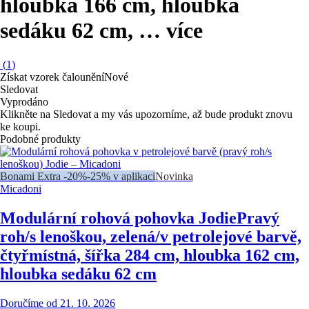
hloubka 166 cm, hloubka
sedáku 62 cm
, …
více
(
1
)
Získat vzorek čalounění
Nové
Sledovat
Vyprodáno
Klikněte na Sledovat a my vás upozorníme, až bude produkt znovu
ke koupi.
Podobné produkty
Bonami Extra -20%
-25% v aplikaci
Novinka
Micadoni
Modulární rohová pohovka Jodie
Pravý
roh/s lenoškou, zelená/v petrolejové barvě,
čtyřmístná, šířka 284 cm, hloubka 162 cm,
hloubka sedáku 62 cm
Doručíme od 21. 10. 2026