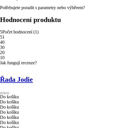
Potřebujete poradit s parametry nebo výběrem?
Hodnocení produktu
5
Počet hodnocení
(
1
)
5
1
4
0
3
0
2
0
1
0
Jak fungují recenze?
Řada Jodie
Do košíku
Do košíku
Do košíku
Do košíku
Do košíku
Do košíku
Do košíku