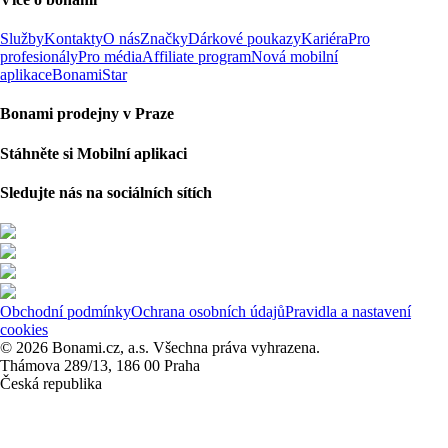
Služby
Kontakty
O nás
Značky
Dárkové poukazy
Kariéra
Pro
profesionály
Pro média
Affiliate program
Nová mobilní
aplikace
BonamiStar
Bonami prodejny v Praze
Stáhněte si Mobilní aplikaci
Sledujte nás na sociálních sítích
Obchodní podmínky
Ochrana osobních údajů
Pravidla a nastavení
cookies
© 2026 Bonami.cz, a.s. Všechna práva vyhrazena.
Thámova 289/13, 186 00 Praha
Česká republika