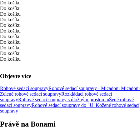
Do košíku
Do košíku
Do košíku
Do košíku
Do košíku
Do košíku
Do košíku
Do košíku
Do košíku
Do košíku
Do košíku
Objevte více
Rohové sedací soupravy
Rohové sedací soupravy · Micadoni
Micadoni
Zelené rohové sedací soupravy
Rozkládací rohové sedací
soupravy
Rohové sedací soupravy s úložným prostorem
Šedé rohové
sedací soupravy
Rohové sedací soupravy do "U"
Kožené rohové sedací
soupravy
Právě na Bonami
Summer Sale až -40 %