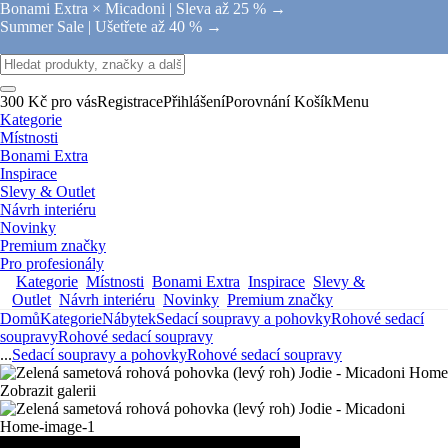
Bonami Extra × Micadoni |
Sleva až 25 % →
Summer Sale |
Ušetřete až 40 % →
300 Kč pro vás
Registrace
Přihlášení
Porovnání
Košík
Menu
Kategorie
Místnosti
Bonami Extra
Inspirace
Slevy & Outlet
Návrh interiéru
Novinky
Premium značky
Pro profesionály
Kategorie
Místnosti
Bonami Extra
Inspirace
Slevy &
Outlet
Návrh interiéru
Novinky
Premium značky
Domů
Kategorie
Nábytek
Sedací soupravy a pohovky
Rohové sedací
soupravy
Rohové sedací soupravy
...
Sedací soupravy a pohovky
Rohové sedací soupravy
Zobrazit galerii