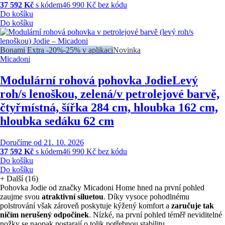
37 592 Kč
s kódem
46 990 Kč bez kódu
Do košíku
Do košíku
Bonami Extra -20%
-25% v aplikaci
Novinka
Micadoni
Modulární rohová pohovka Jodie
Levý
roh/s lenoškou, zelená/v petrolejové barvě,
čtyřmístná, šířka 284 cm, hloubka 162 cm,
hloubka sedáku 62 cm
Doručíme od 21. 10. 2026
37 592 Kč
s kódem
46 990 Kč bez kódu
Do košíku
Do košíku
+
Další (16)
Pohovka Jodie od značky Micadoni Home hned na první pohled
zaujme svou
atraktivní siluetou
. Díky vysoce pohodlnému
polstrování však zároveň poskytuje kýžený komfort a
zaručuje tak
ničím nerušený odpočinek
. Nízké, na první pohled téměř neviditelné
nožky se naopak postarají o tolik potřebnou stabilitu.