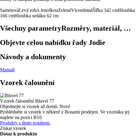
Sametová
Levý roh/s lenoškou
Zelená
Vícemístná
Šířka 342 cm
Hloubka
166 cm
Hloubka sedáku 62 cm
Všechny parametry
Rozměry, materiál, …
Objevte celou nabídku řady Jodie
Návody a dokumenty
Manuál
Vzorek čalounění
Vzorek čalounění
Bluvel 77
Objednejte si vzorek až domů.
Nové
Prohlédněte si vzorek v některé z Bonami prodejen.
Ve vzorníku jej
najdete na pozici B10.
Produkty s tímto potahem.
Získat vzorek
Dotaz k produktu