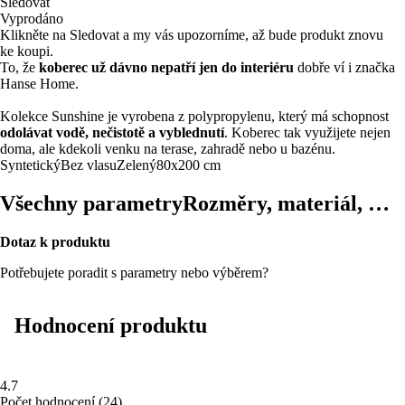
Sledovat
Vyprodáno
Klikněte na Sledovat a my vás upozorníme, až bude produkt znovu
ke koupi.
To, že
koberec už dávno nepatří jen do interiéru
dobře ví i značka
Hanse Home.
Kolekce Sunshine je vyrobena z polypropylenu, který má schopnost
odolávat vodě, nečistotě a vyblednutí
. Koberec tak využijete nejen
doma, ale kdekoli venku na terase, zahradě nebo u bazénu.
Syntetický
Bez vlasu
Zelený
80x200 cm
Všechny parametry
Rozměry, materiál, …
Dotaz k produktu
Potřebujete poradit s parametry nebo výběrem?
Hodnocení produktu
4.7
Počet hodnocení
(
24
)