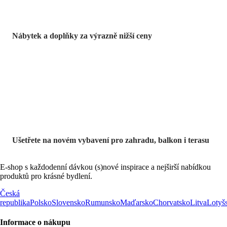
Nábytek a doplňky za výrazně nižší ceny
Zahrada ve slevě
Ušetřete na novém vybavení pro zahradu, balkon i terasu
E-shop s každodenní dávkou (s)nové inspirace a nejširší nabídkou
produktů pro krásné bydlení.
Česká
republika
Polsko
Slovensko
Rumunsko
Maďarsko
Chorvatsko
Litva
Lotyš
Informace o nákupu