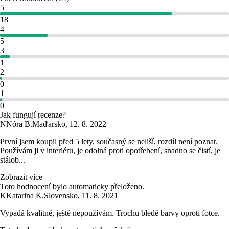
5
18
4
5
3
1
2
0
1
0
Jak fungují recenze?
N
Nóra B.
Maďarsko
,
12. 8. 2022
První jsem koupil před 5 lety, současný se neliší, rozdíl není poznat.
Používám ji v interiéru, je odolná proti opotřebení, snadno se čistí, je
stálob...
Zobrazit více
Toto hodnocení bylo automaticky přeloženo.
K
Katarina K.
Slovensko
,
11. 8. 2021
Vypadá kvalitně, ještě nepoužívám. Trochu bledě barvy oproti fotce.