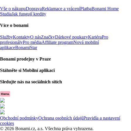
Vše o nákupu
Doprava
Reklamace a vrácení
Platba
Bonami Home
Studia
Jak fungují kredity
Více o bonami
Služby
Kontakty
O nás
Značky
Dárkové poukazy
Kariéra
Pro
profesionály
Pro média
Affiliate program
Nová mobilní
aplikace
BonamiStar
Bonami prodejny v Praze
Stáhněte si Mobilní aplikaci
Sledujte nás na sociálních sítích
Obchodní podmínky
Ochrana osobních údajů
Pravidla a nastavení
cookies
© 2026 Bonami.cz, a.s. Všechna práva vyhrazena.