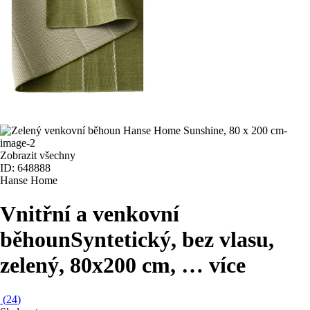
Zobrazit všechny
ID: 648888
Hanse Home
Vnitřní a venkovní
běhoun
Syntetický, bez vlasu,
zelený, 80x200 cm
, …
více
(
24
)