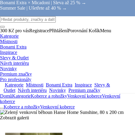
Bonami Extra × Micadoni |
Sleva až 25 % →
Summer Sale |
Ušetřete až 40 % →
300 Kč pro vás
Registrace
Přihlášení
Porovnání
Košík
Menu
Kategorie
Místnosti
Bonami Extra
Inspirace
Slevy & Outlet
Návrh interiéru
Novinky
Premium značky
Pro profesionály
Kategorie
Místnosti
Bonami Extra
Inspirace
Slevy &
Outlet
Návrh interiéru
Novinky
Premium značky
Domů
Kategorie
Koberce a rohožky
Venkovní koberce
Venkovní
koberce
...
Koberce a rohožky
Venkovní koberce
Zobrazit galerii