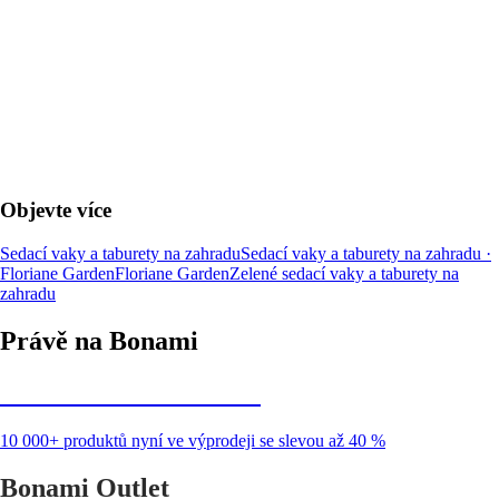
DO KOŠÍKU
Objevte více
Sedací vaky a taburety na zahradu
Sedací vaky a taburety na zahradu ·
Floriane Garden
Floriane Garden
Zelené sedací vaky a taburety na
zahradu
Právě na Bonami
Summer Sale až -40 %
10 000+ produktů nyní ve výprodeji se slevou až 40 %
Bonami Outlet