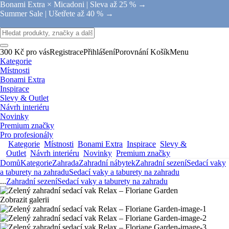
Bonami Extra × Micadoni |
Sleva až 25 % →
Summer Sale |
Ušetřete až 40 % →
300 Kč pro vás
Registrace
Přihlášení
Porovnání
Košík
Menu
Kategorie
Místnosti
Bonami Extra
Inspirace
Slevy & Outlet
Návrh interiéru
Novinky
Premium značky
Pro profesionály
Kategorie
Místnosti
Bonami Extra
Inspirace
Slevy &
Outlet
Návrh interiéru
Novinky
Premium značky
Domů
Kategorie
Zahrada
Zahradní nábytek
Zahradní sezení
Sedací vaky
a taburety na zahradu
Sedací vaky a taburety na zahradu
...
Zahradní sezení
Sedací vaky a taburety na zahradu
Zobrazit galerii