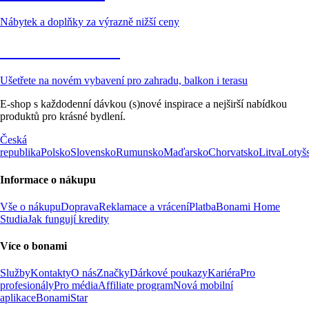
Nábytek a doplňky za výrazně nižší ceny
Zahrada ve slevě
Ušetřete na novém vybavení pro zahradu, balkon i terasu
E-shop s každodenní dávkou (s)nové inspirace a nejširší nabídkou
produktů pro krásné bydlení.
Česká
republika
Polsko
Slovensko
Rumunsko
Maďarsko
Chorvatsko
Litva
Lotyš
Informace o nákupu
Vše o nákupu
Doprava
Reklamace a vrácení
Platba
Bonami Home
Studia
Jak fungují kredity
Více o bonami
Služby
Kontakty
O nás
Značky
Dárkové poukazy
Kariéra
Pro
profesionály
Pro média
Affiliate program
Nová mobilní
aplikace
BonamiStar