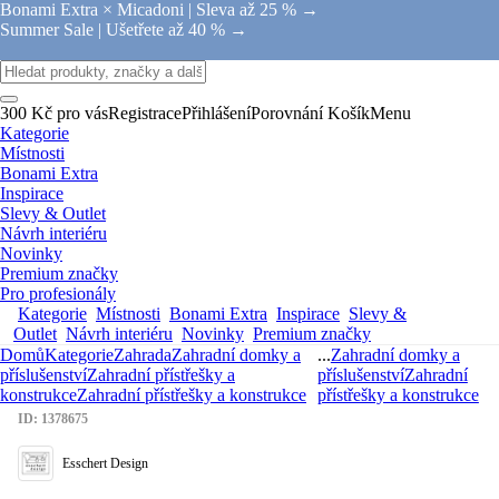
Bonami Extra × Micadoni |
Sleva až 25 % →
Summer Sale |
Ušetřete až 40 % →
300 Kč pro vás
Registrace
Přihlášení
Porovnání
Košík
Menu
Kategorie
Místnosti
Bonami Extra
Inspirace
Slevy & Outlet
Návrh interiéru
Novinky
Premium značky
Pro profesionály
Kategorie
Místnosti
Bonami Extra
Inspirace
Slevy &
Outlet
Návrh interiéru
Novinky
Premium značky
Domů
Kategorie
Zahrada
Zahradní domky a
...
Zahradní domky a
příslušenství
Zahradní přístřešky a
příslušenství
Zahradní
konstrukce
Zahradní přístřešky a konstrukce
přístřešky a konstrukce
ID: 1378675
Esschert Design