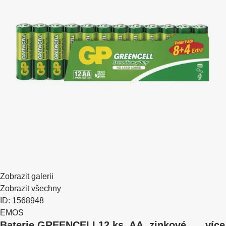
Zobrazit galerii
Zobrazit všechny
ID: 1568948
EMOS
Baterie GREENCELL
12 ks, AA, zinkové
, …
více