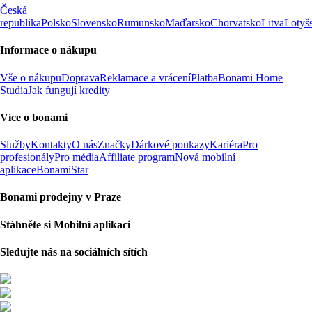
Česká
republika
Polsko
Slovensko
Rumunsko
Maďarsko
Chorvatsko
Litva
Lotyš
Informace o nákupu
Vše o nákupu
Doprava
Reklamace a vrácení
Platba
Bonami Home
Studia
Jak fungují kredity
Více o bonami
Služby
Kontakty
O nás
Značky
Dárkové poukazy
Kariéra
Pro
profesionály
Pro média
Affiliate program
Nová mobilní
aplikace
BonamiStar
Bonami prodejny v Praze
Stáhněte si Mobilní aplikaci
Sledujte nás na sociálních sítích