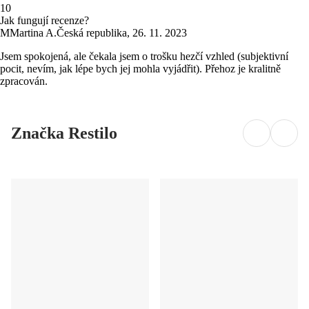
1
0
Jak fungují recenze?
M
Martina A.
Česká republika
,
26. 11. 2023
Jsem spokojená, ale čekala jsem o trošku hezčí vzhled (subjektivní
pocit, nevím, jak lépe bych jej mohla vyjádřit). Přehoz je kralitně
zpracován.
Značka Restilo