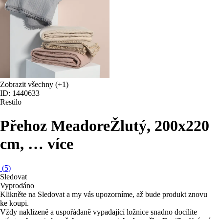
Zobrazit všechny
(+1)
ID: 1440633
Restilo
Přehoz Meadore
Žlutý, 200x220
cm
, …
více
(
5
)
Sledovat
Vyprodáno
Klikněte na Sledovat a my vás upozorníme, až bude produkt znovu
ke koupi.
Vždy naklizeně a uspořádaně vypadající ložnice snadno docílíte