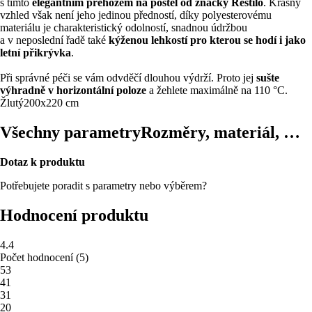
s tímto
elegantním přehozem na postel od značky Restilo
. Krásný
vzhled však není jeho jedinou předností, díky polyesterovému
materiálu je charakteristický odolností, snadnou údržbou
a v neposlední řadě také
kýženou lehkostí pro kterou se hodí i jako
letní přikrývka
.
Při správné péči se vám odvděčí dlouhou výdrží. Proto jej
sušte
výhradně v horizontální poloze
a žehlete maximálně na 110 °C.
Žlutý
200x220 cm
Všechny parametry
Rozměry, materiál, …
Dotaz k produktu
Potřebujete poradit s parametry nebo výběrem?
Hodnocení produktu
4.4
Počet hodnocení
(
5
)
5
3
4
1
3
1
2
0