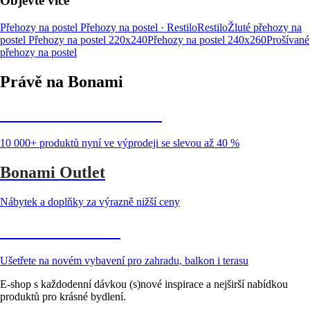
Objevte více
Přehozy na postel
Přehozy na postel · Restilo
Restilo
Žluté přehozy na
postel
Přehozy na postel 220x240
Přehozy na postel 240x260
Prošívané
přehozy na postel
Právě na Bonami
Summer Sale až -40 %
10 000+ produktů nyní ve výprodeji se slevou až 40 %
Bonami Outlet
Nábytek a doplňky za výrazně nižší ceny
Zahrada ve slevě
Ušetřete na novém vybavení pro zahradu, balkon i terasu
E-shop s každodenní dávkou (s)nové inspirace a nejširší nabídkou
produktů pro krásné bydlení.