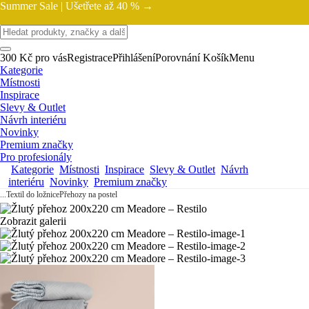
Summer Sale |
Ušetřete až 40 % →
300 Kč pro vás
Registrace
Přihlášení
Porovnání
Košík
Menu
Kategorie
Místnosti
Inspirace
Slevy & Outlet
Návrh interiéru
Novinky
Premium značky
Pro profesionály
Kategorie
Místnosti
Inspirace
Slevy & Outlet
Návrh
interiéru
Novinky
Premium značky
...
Textil do ložnice
Přehozy na postel
Zobrazit galerii