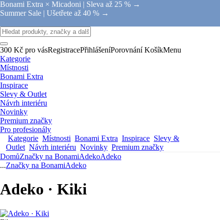
Bonami Extra × Micadoni |
Sleva až 25 % →
Summer Sale |
Ušetřete až 40 % →
300 Kč pro vás
Registrace
Přihlášení
Porovnání
Košík
Menu
Kategorie
Místnosti
Bonami Extra
Inspirace
Slevy & Outlet
Návrh interiéru
Novinky
Premium značky
Pro profesionály
Kategorie
Místnosti
Bonami Extra
Inspirace
Slevy &
Outlet
Návrh interiéru
Novinky
Premium značky
Domů
Značky na Bonami
Adeko
Adeko
...
Značky na Bonami
Adeko
Adeko · Kiki