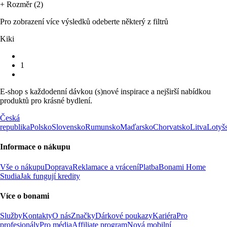
+ Rozměr (2)
Pro zobrazení více výsledků odeberte některý z filtrů
Kiki
1
E-shop s každodenní dávkou (s)nové inspirace a nejširší nabídkou
produktů pro krásné bydlení.
Česká
republika
Polsko
Slovensko
Rumunsko
Maďarsko
Chorvatsko
Litva
Lotyš
Informace o nákupu
Vše o nákupu
Doprava
Reklamace a vrácení
Platba
Bonami Home
Studia
Jak fungují kredity
Více o bonami
Služby
Kontakty
O nás
Značky
Dárkové poukazy
Kariéra
Pro
profesionály
Pro média
Affiliate program
Nová mobilní