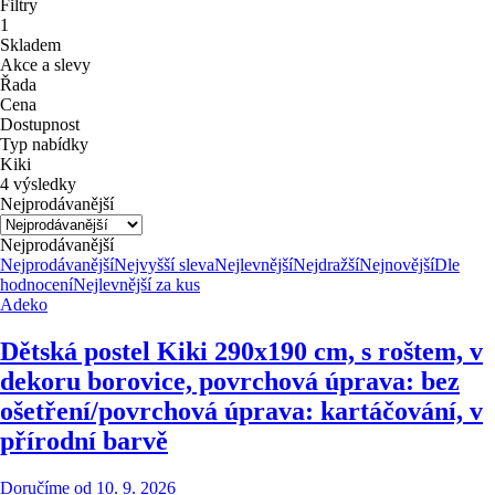
Filtry
1
Skladem
Akce a slevy
Řada
Cena
Dostupnost
Typ nabídky
Kiki
4 výsledky
Nejprodávanější
Nejprodávanější
Nejprodávanější
Nejvyšší sleva
Nejlevnější
Nejdražší
Nejnovější
Dle
hodnocení
Nejlevnější za kus
Adeko
Dětská postel Kiki 2
90x190 cm, s roštem, v
dekoru borovice, povrchová úprava: bez
ošetření/povrchová úprava: kartáčování, v
přírodní barvě
Doručíme od 10. 9. 2026