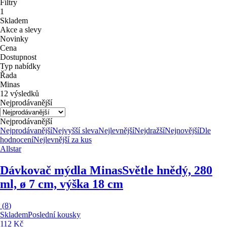
Filtry
1
Skladem
Akce a slevy
Novinky
Cena
Dostupnost
Typ nabídky
Řada
Minas
12 výsledků
Nejprodávanější
Nejprodávanější
Nejprodávanější
Nejvyšší sleva
Nejlevnější
Nejdražší
Nejnovější
Dle
hodnocení
Nejlevnější za kus
Allstar
Dávkovač mýdla Minas
Světle hnědý, 280
ml, ø 7 cm, výška 18 cm
(
8
)
Skladem
Poslední kousky
112 Kč