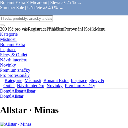
Bonami Extra × Micadoni |
Sleva až 25 % →
Summer Sale |
Ušetřete až 40 % →
300 Kč pro vás
Registrace
Přihlášení
Porovnání
Košík
Menu
Kategorie
Místnosti
Bonami Extra
Inspirace
Slevy & Outlet
Návrh interiéru
Novinky
Premium značky
Pro profesionály
Kategorie
Místnosti
Bonami Extra
Inspirace
Slevy &
Outlet
Návrh interiéru
Novinky
Premium značky
Domů
Allstar
Allstar
Domů
Allstar
Allstar · Minas