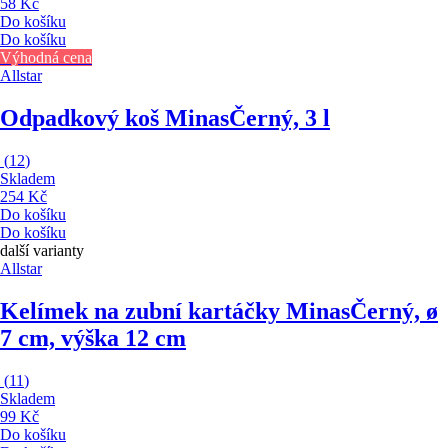
58 Kč
Do košíku
Do košíku
Výhodná cena
Allstar
Odpadkový koš Minas
Černý, 3 l
(
12
)
Skladem
254 Kč
Do košíku
Do košíku
další varianty
Allstar
Kelímek na zubní kartáčky Minas
Černý, ø
7 cm, výška 12 cm
(
11
)
Skladem
99 Kč
Do košíku