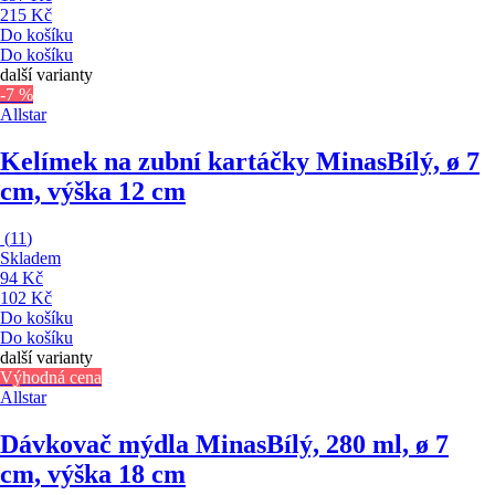
215 Kč
Do košíku
Do košíku
další varianty
-7 %
Allstar
Kelímek na zubní kartáčky Minas
Bílý, ø 7
cm, výška 12 cm
(
11
)
Skladem
94 Kč
102 Kč
Do košíku
Do košíku
další varianty
Výhodná cena
Allstar
Dávkovač mýdla Minas
Bílý, 280 ml, ø 7
cm, výška 18 cm