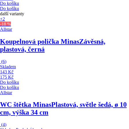
Do košíku
Do košíku
další varianty
+2
-18 %
Allstar
Koupelnová polička Minas
Závěsná,
plastová, černá
(
6
)
Skladem
143 Kč
175 Kč
Do košíku
Do košíku
Allstar
WC štětka Minas
Plastová, světle šedá, ø 10
cm, výška 34 cm
(
4
)