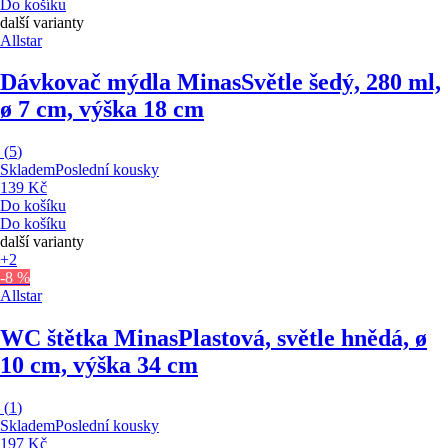
Do košíku
další varianty
Allstar
Dávkovač mýdla Minas
Světle šedý, 280 ml,
ø 7 cm, výška 18 cm
(
5
)
Skladem
Poslední kousky
139 Kč
Do košíku
Do košíku
další varianty
+2
-8 %
Allstar
WC štětka Minas
Plastová, světle hnědá, ø
10 cm, výška 34 cm
(
1
)
Skladem
Poslední kousky
197 Kč