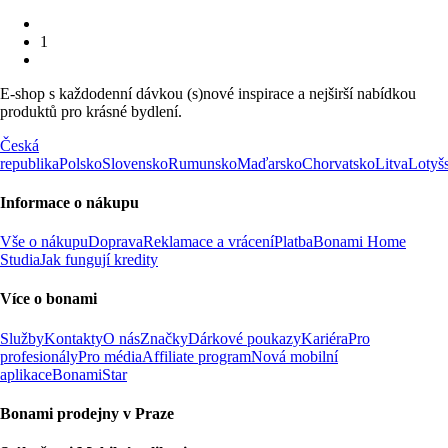
1
E-shop s každodenní dávkou (s)nové inspirace a nejširší nabídkou
produktů pro krásné bydlení.
Česká
republika
Polsko
Slovensko
Rumunsko
Maďarsko
Chorvatsko
Litva
Lotyš
Informace o nákupu
Vše o nákupu
Doprava
Reklamace a vrácení
Platba
Bonami Home
Studia
Jak fungují kredity
Více o bonami
Služby
Kontakty
O nás
Značky
Dárkové poukazy
Kariéra
Pro
profesionály
Pro média
Affiliate program
Nová mobilní
aplikace
BonamiStar
Bonami prodejny v Praze