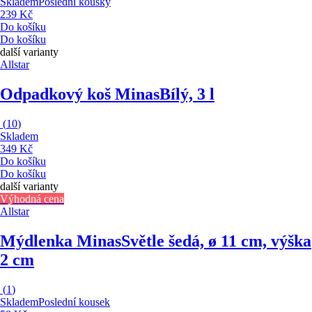
Skladem
Poslední kousky
239 Kč
Do košíku
Do košíku
další varianty
Allstar
Odpadkový koš Minas
Bílý, 3 l
(
10
)
Skladem
349 Kč
Do košíku
Do košíku
další varianty
Výhodná cena
Allstar
Mýdlenka Minas
Světle šedá, ø 11 cm, výška
2 cm
(
1
)
Skladem
Poslední kousek