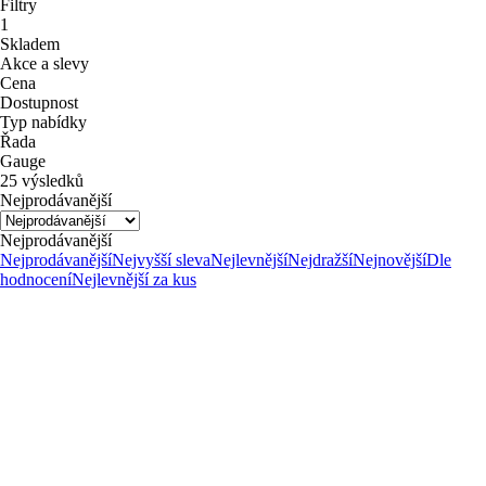
Filtry
1
Skladem
Akce a slevy
Cena
Dostupnost
Typ nabídky
Řada
Gauge
25 výsledků
Nejprodávanější
Nejprodávanější
Nejprodávanější
Nejvyšší sleva
Nejlevnější
Nejdražší
Nejnovější
Dle
hodnocení
Nejlevnější za kus