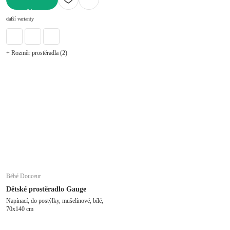
DO KOŠÍKU
další varianty
+ Rozměr prostěradla (2)
Bébé Douceur
Dětské prostěradlo Gauge
Napínací, do postýlky, mušelínové, bílé,
70x140 cm