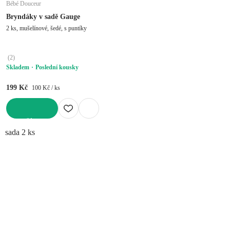
Bébé Douceur
Bryndáky v sadě Gauge
2 ks, mušelínové, šedé, s puntíky
(
2
)
Skladem
Poslední kousky
199 Kč
100 Kč / ks
DO KOŠÍKU
sada 2 ks