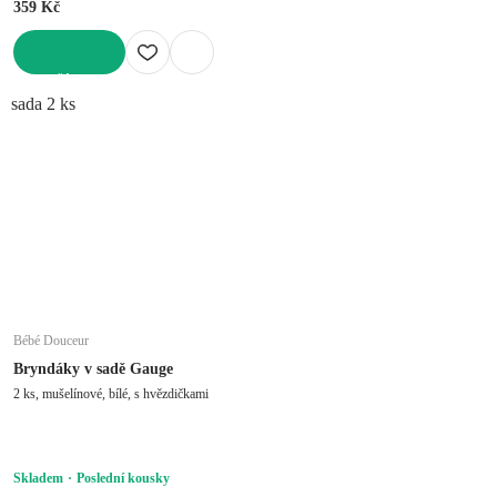
359 Kč
DO KOŠÍKU
sada 2 ks
Bébé Douceur
Bryndáky v sadě Gauge
2 ks, mušelínové, bílé, s hvězdičkami
Skladem
Poslední kousky