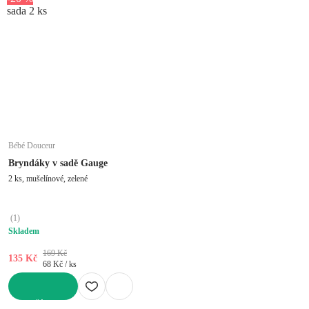
sada 2 ks
Bébé Douceur
Bryndáky v sadě Gauge
2 ks, mušelínové, zelené
(
1
)
Skladem
169 Kč
135 Kč
68 Kč / ks
DO KOŠÍKU