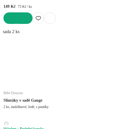
149 Kč
75 Kč / ks
DO KOŠÍKU
sada 2 ks
Bébé Douceur
Slintáky v sadě Gauge
2 ks, mušelínové, šedé, s puntíky
(
7
)
Skladem
Poslední kousky