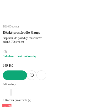
Bébé Douceur
Dětské prostěradlo Gauge
Napínací, do postýlky, mušelínové,
zelené, 70x140 cm
(
3
)
Skladem
Poslední kousky
349 Kč
DO KOŠÍKU
další varianty
+ Rozměr prostěradla (2)
-20 %