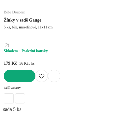
Bébé Douceur
Žínky v sadě Gauge
5 ks, bílé, mušelínové, 11x11 cm
(
2
)
Skladem
Poslední kousky
179 Kč
36 Kč / ks
DO KOŠÍKU
další varianty
sada 5 ks