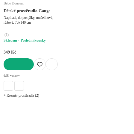
Bébé Douceur
Dětské prostěradlo Gauge
Napínací, do postýlky, mušelínové,
růžové, 70x140 cm
(
1
)
Skladem
Poslední kousky
349 Kč
DO KOŠÍKU
další varianty
+ Rozměr prostěradla (2)