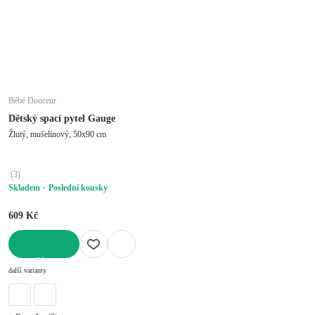
Bébé Douceur
Dětský spací pytel Gauge
Žlutý, mušelínový, 50x90 cm
(
3
)
Skladem
Poslední kousky
609 Kč
DO KOŠÍKU
další varianty