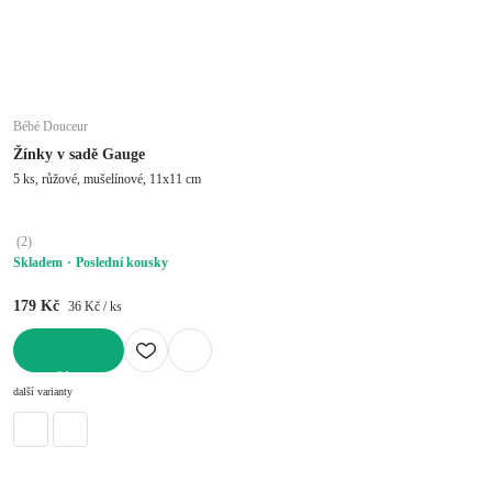
Bébé Douceur
Žínky v sadě Gauge
5 ks, růžové, mušelínové, 11x11 cm
(
2
)
Skladem
Poslední kousky
179 Kč
36 Kč / ks
DO KOŠÍKU
další varianty