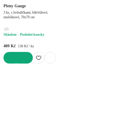
Pleny Gauge
3 ks, s hvězdičkami, bílé/růžové,
mušelínové, 70x70 cm
(
2
)
Skladem
Poslední kousky
409 Kč
136 Kč / ks
DO KOŠÍKU