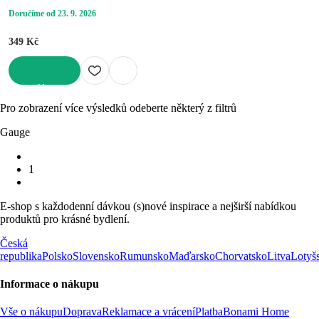
Doručíme od 23. 9. 2026
349 Kč
DO KOŠÍKU
Pro zobrazení více výsledků odeberte některý z filtrů
Gauge
1
E-shop s každodenní dávkou (s)nové inspirace a nejširší nabídkou
produktů pro krásné bydlení.
Česká
republika
Polsko
Slovensko
Rumunsko
Maďarsko
Chorvatsko
Litva
Lotyš
Informace o nákupu
Vše o nákupu
Doprava
Reklamace a vrácení
Platba
Bonami Home