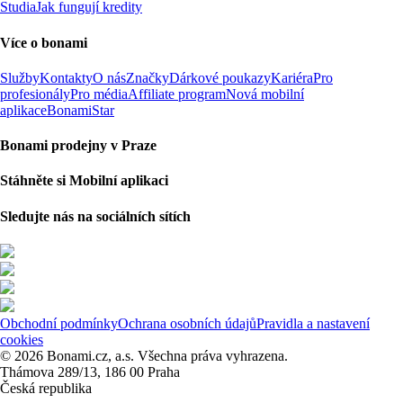
Studia
Jak fungují kredity
Více o bonami
Služby
Kontakty
O nás
Značky
Dárkové poukazy
Kariéra
Pro
profesionály
Pro média
Affiliate program
Nová mobilní
aplikace
BonamiStar
Bonami prodejny v Praze
Stáhněte si Mobilní aplikaci
Sledujte nás na sociálních sítích
Obchodní podmínky
Ochrana osobních údajů
Pravidla a nastavení
cookies
© 2026 Bonami.cz, a.s. Všechna práva vyhrazena.
Thámova 289/13, 186 00 Praha
Česká republika