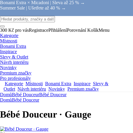
Bonami Extra × Micadoni |
Sleva až 25 % →
Summer Sale |
Ušetřete až 40 % →
300 Kč pro vás
Registrace
Přihlášení
Porovnání
Košík
Menu
Kategorie
Místnosti
Bonami Extra
Inspirace
Slevy & Outlet
Návrh interiéru
Novinky
Premium značky
Pro profesionály
Kategorie
Místnosti
Bonami Extra
Inspirace
Slevy &
Outlet
Návrh interiéru
Novinky
Premium značky
Domů
Bébé Douceur
Bébé Douceur
Domů
Bébé Douceur
Bébé Douceur · Gauge