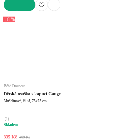
DO KOŠÍKU
-18 %
Bébé Douceur
Dětská osuška s kapucí Gauge
Mušelínová, žlutá, 75x75 cm
(
1
)
Skladem
335 Kč
409 Kč