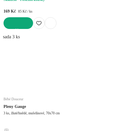
169 Kč
85 Kč / ks
DO KOŠÍKU
sada 3 ks
Bébé Douceur
Pleny Gauge
3 ks, žluté/hnědé, mušelínové, 70x70 cm
(
6
)