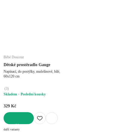
Bébé Douceur
Dětské prostěradlo Gauge
Napínací, do postýlky, mušelínové, bílé,
60x120 cm
(
3
)
Skladem
Poslední kousky
329 Kč
DO KOŠÍKU
další varianty