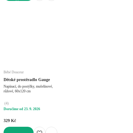
DO KOŠÍKU
Bébé Douceur
Dětské prostěradlo Gauge
Napínací, do postýlky, mušelínové,
růžové, 60x120 cm
(
4
)
Doručíme od 23. 9. 2026
329 Kč