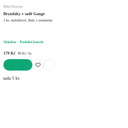
Bébé Douceur
Bryndáky v sadě Gauge
2 ks, mušelínové, žluté, s ornamenty
Skladem
Poslední kousek
179 Kč
90 Kč / ks
DO KOŠÍKU
sada 5 ks