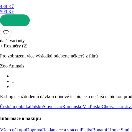
488 Kč
599 Kč
DO KOŠÍKU
další varianty
+ Rozměry (2)
Pro zobrazení více výsledků odeberte některý z filtrů
Zoo Animals
1
E-shop s každodenní dávkou (s)nové inspirace a nejširší nabídkou prod
Česká republika
Polsko
Slovensko
Rumunsko
Maďarsko
Chorvatsko
Litv
Informace o nákupu
Vše o nákupu
Doprava
Reklamace a vrácení
Platba
Bonami Home Studi