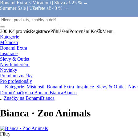
Bonami Extra × Micadoni |
Sleva až 25 % →
Summer Sale |
Ušetřete až 40 % →
300 Kč pro vás
Registrace
Přihlášení
Porovnání
Košík
Menu
Kategorie
Místnosti
Bonami Extra
Inspirace
Slevy & Outlet
Návrh interiéru
Novinky
Premium značky
Pro profesionály
Kategorie
Místnosti
Bonami Extra
Inspirace
Slevy & Outlet
Návrh
Domů
Značky na Bonami
Bianca
Bianca
...
Značky na Bonami
Bianca
Bianca · Zoo Animals
Filtry