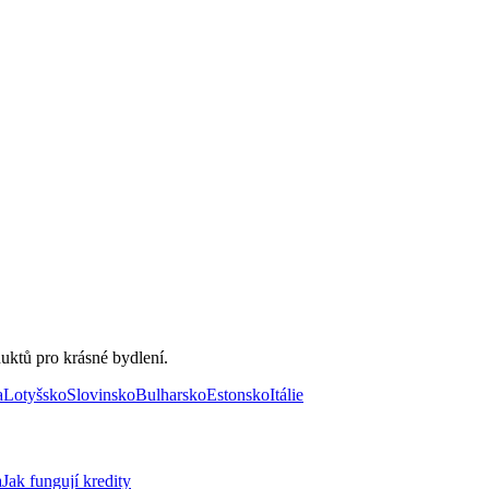
uktů pro krásné bydlení.
a
Lotyšsko
Slovinsko
Bulharsko
Estonsko
Itálie
a
Jak fungují kredity