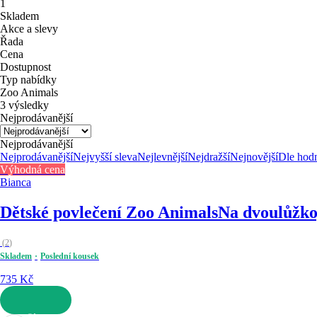
1
Skladem
Akce a slevy
Řada
Cena
Dostupnost
Typ nabídky
Zoo Animals
3 výsledky
Nejprodávanější
Nejprodávanější
Nejprodávanější
Nejvyšší sleva
Nejlevnější
Nejdražší
Nejnovější
Dle hod
Výhodná cena
Bianca
Dětské povlečení Zoo Animals
Na dvoulůžko,
(
2
)
Skladem
Poslední kousek
735 Kč