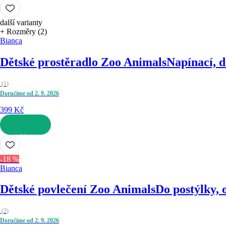
DO KOŠÍKU
další varianty
+ Rozměry (2)
Bianca
Dětské prostěradlo Zoo Animals
Napínací, d
(
1
)
Doručíme od 2. 9. 2026
399 Kč
DO KOŠÍKU
-18 %
Bianca
Dětské povlečení Zoo Animals
Do postýlky, 
(
2
)
Doručíme od 2. 9. 2026