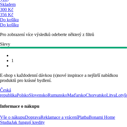
Skladem
300 Kč
356 Kč
Do košíku
Do košíku
Pro zobrazení více výsledků odeberte některý z filtrů
Slevy
1
E-shop s každodenní dávkou (s)nové inspirace a nejširší nabídkou
produktů pro krásné bydlení.
Česká
republika
Polsko
Slovensko
Rumunsko
Maďarsko
Chorvatsko
Litva
Lotyš
Informace o nákupu
Vše o nákupu
Doprava
Reklamace a vrácení
Platba
Bonami Home
Studia
Jak fungují kredity