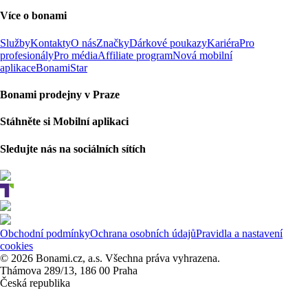
Více o bonami
Služby
Kontakty
O nás
Značky
Dárkové poukazy
Kariéra
Pro
profesionály
Pro média
Affiliate program
Nová mobilní
aplikace
BonamiStar
Bonami prodejny v Praze
Stáhněte si Mobilní aplikaci
Sledujte nás na sociálních sítích
Obchodní podmínky
Ochrana osobních údajů
Pravidla a nastavení
cookies
© 2026 Bonami.cz, a.s. Všechna práva vyhrazena.
Thámova 289/13, 186 00 Praha
Česká republika