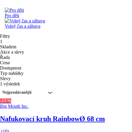
Pro děti
Volný čas a zábava
Filtry
1
Skladem
Akce a slevy
Řada
Cena
Dostupnost
Typ nabídky
Slevy
1 výsledek
Nejprodávanější
-15 %
Big Mouth Inc.
Nafukovací kruh Rainbow
Ø 68 cm
(
10
)