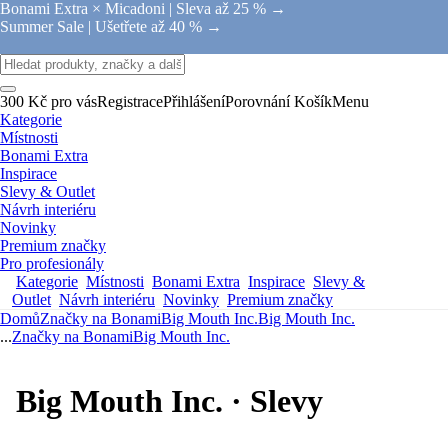
Bonami Extra × Micadoni |
Sleva až 25 % →
Summer Sale |
Ušetřete až 40 % →
300 Kč pro vás
Registrace
Přihlášení
Porovnání
Košík
Menu
Kategorie
Místnosti
Bonami Extra
Inspirace
Slevy & Outlet
Návrh interiéru
Novinky
Premium značky
Pro profesionály
Kategorie
Místnosti
Bonami Extra
Inspirace
Slevy &
Outlet
Návrh interiéru
Novinky
Premium značky
Domů
Značky na Bonami
Big Mouth Inc.
Big Mouth Inc.
...
Značky na Bonami
Big Mouth Inc.
Big Mouth Inc. · Slevy