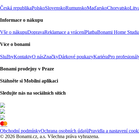
Česká republika
Polsko
Slovensko
Rumunsko
Maďarsko
Chorvatsko
Litv
Informace o nákupu
Vše o nákupu
Doprava
Reklamace a vrácení
Platba
Bonami Home Studi
Více o bonami
Služby
Kontakty
O nás
Značky
Dárkové poukazy
Kariéra
Pro profesionál
Bonami prodejny v Praze
Stáhněte si Mobilní aplikaci
Sledujte nás na sociálních sítích
Obchodní podmínky
Ochrana osobních údajů
Pravidla a nastavení cook
© 2026 Bonami.cz, a.s. Všechna práva vyhrazena.