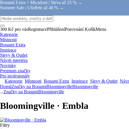
Bonami Extra × Micadoni |
Sleva až 25 % →
Summer Sale |
Ušetřete až 40 % →
300 Kč pro vás
Registrace
Přihlášení
Porovnání
Košík
Menu
Kategorie
Místnosti
Bonami Extra
Inspirace
Slevy & Outlet
Návrh interiéru
Novinky
Premium značky
Pro profesionály
Kategorie
Místnosti
Bonami Extra
Inspirace
Slevy & Outlet
Návrh
Domů
Značky na Bonami
Bloomingville
Bloomingville
...
Značky na Bonami
Bloomingville
Bloomingville · Embla
Filtry