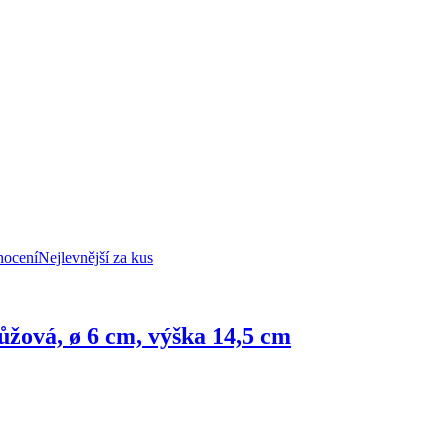
nocení
Nejlevnější za kus
ůžová, ø 6 cm, výška 14,5 cm