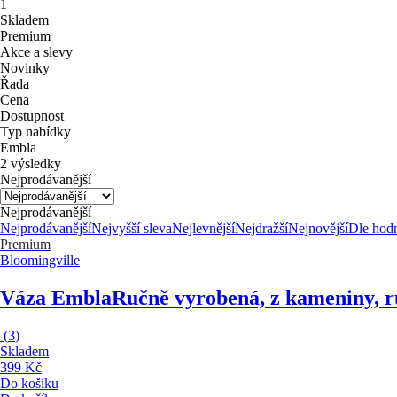
1
Skladem
Premium
Akce a slevy
Novinky
Řada
Cena
Dostupnost
Typ nabídky
Embla
2 výsledky
Nejprodávanější
Nejprodávanější
Nejprodávanější
Nejvyšší sleva
Nejlevnější
Nejdražší
Nejnovější
Dle hod
Premium
Bloomingville
Váza Embla
Ručně vyrobená, z kameniny, r
(
3
)
Skladem
399 Kč
Do košíku