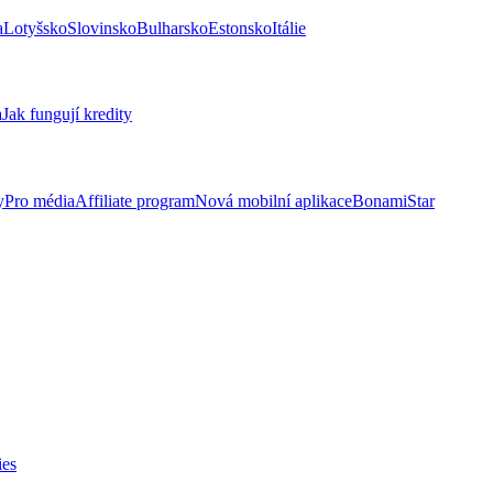
a
Lotyšsko
Slovinsko
Bulharsko
Estonsko
Itálie
a
Jak fungují kredity
y
Pro média
Affiliate program
Nová mobilní aplikace
BonamiStar
ies