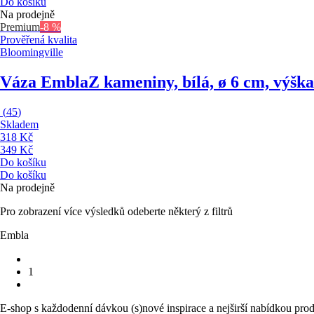
Do košíku
Na prodejně
Premium
-8 %
Prověřená kvalita
Bloomingville
Váza Embla
Z kameniny, bílá, ø 6 cm, výšk
(
45
)
Skladem
318 Kč
349 Kč
Do košíku
Do košíku
Na prodejně
Pro zobrazení více výsledků odeberte některý z filtrů
Embla
1
E-shop s každodenní dávkou (s)nové inspirace a nejširší nabídkou prod