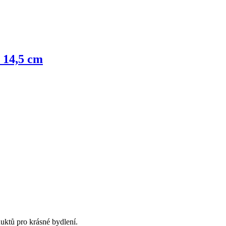
a 14,5 cm
uktů pro krásné bydlení.