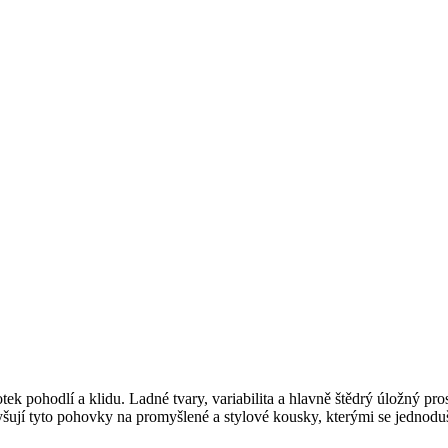
pohodlí a klidu. Ladné tvary, variabilita a hlavně štědrý úložný pro
ují tyto pohovky na promyšlené a stylové kousky, kterými se jednoduš