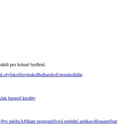
uktů pro krásné bydlení.
a
Lotyšsko
Slovinsko
Bulharsko
Estonsko
Itálie
a
Jak fungují kredity
y
Pro média
Affiliate program
Nová mobilní aplikace
BonamiStar