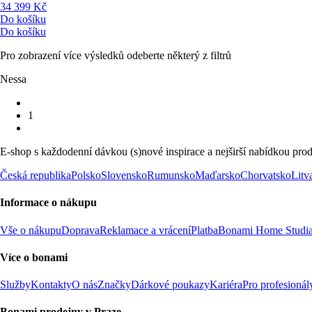
34 399 Kč
Do košíku
Do košíku
Pro zobrazení více výsledků odeberte některý z filtrů
Nessa
1
E-shop s každodenní dávkou (s)nové inspirace a nejširší nabídkou prod
Česká republika
Polsko
Slovensko
Rumunsko
Maďarsko
Chorvatsko
Litv
Informace o nákupu
Vše o nákupu
Doprava
Reklamace a vrácení
Platba
Bonami Home Studi
Více o bonami
Služby
Kontakty
O nás
Značky
Dárkové poukazy
Kariéra
Pro profesionál
Bonami prodejny v Praze