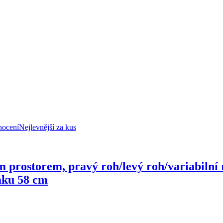
nocení
Nejlevnější za kus
 prostorem, pravý roh/levý roh/variabilní ro
áku 58 cm