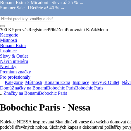
Bonami Extra × Micadoni |
Sleva až 25 % →
Summer Sale |
Ušetřete až 40 % →
300 Kč pro vás
Registrace
Přihlášení
Porovnání
Košík
Menu
Kategorie
Místnosti
Bonami Extra
Inspirace
Slevy & Outlet
Návrh interiéru
Novinky
Premium značky
Pro profesionály
Kategorie
Místnosti
Bonami Extra
Inspirace
Slevy & Outlet
Návrh
Domů
Značky na Bonami
Bobochic Paris
Bobochic Paris
...
Značky na Bonami
Bobochic Paris
Bobochic Paris · Nessa
Kolekce NESSA inspirovaná Skandinávií vnese do vašeho domovat dotek 
podobě dřevěných nohou, úložných kapes a dekorativní polštářky povyš