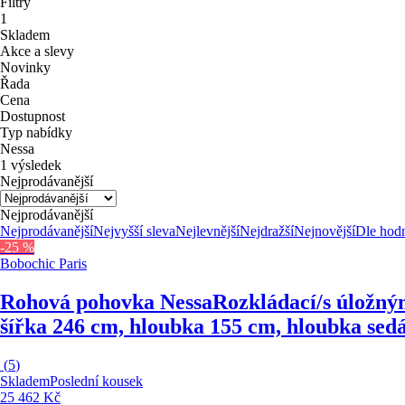
Filtry
1
Skladem
Akce a slevy
Novinky
Řada
Cena
Dostupnost
Typ nabídky
Nessa
1 výsledek
Nejprodávanější
Nejprodávanější
Nejprodávanější
Nejvyšší sleva
Nejlevnější
Nejdražší
Nejnovější
Dle hod
-25 %
Bobochic Paris
Rohová pohovka Nessa
Rozkládací/s úložným
šířka 246 cm, hloubka 155 cm, hloubka sed
(
5
)
Skladem
Poslední kousek
25 462 Kč