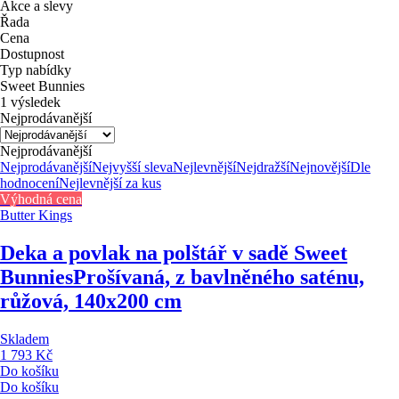
Akce a slevy
Řada
Cena
Dostupnost
Typ nabídky
Sweet Bunnies
1 výsledek
Nejprodávanější
Nejprodávanější
Nejprodávanější
Nejvyšší sleva
Nejlevnější
Nejdražší
Nejnovější
Dle
hodnocení
Nejlevnější za kus
Výhodná cena
Butter Kings
Deka a povlak na polštář v sadě Sweet
Bunnies
Prošívaná, z bavlněného saténu,
růžová, 140x200 cm
Skladem
1 793 Kč
Do košíku
Do košíku