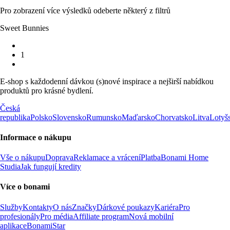
Pro zobrazení více výsledků odeberte některý z filtrů
Sweet Bunnies
1
E-shop s každodenní dávkou (s)nové inspirace a nejširší nabídkou
produktů pro krásné bydlení.
Česká
republika
Polsko
Slovensko
Rumunsko
Maďarsko
Chorvatsko
Litva
Lotyš
Informace o nákupu
Vše o nákupu
Doprava
Reklamace a vrácení
Platba
Bonami Home
Studia
Jak fungují kredity
Více o bonami
Služby
Kontakty
O nás
Značky
Dárkové poukazy
Kariéra
Pro
profesionály
Pro média
Affiliate program
Nová mobilní
aplikace
BonamiStar