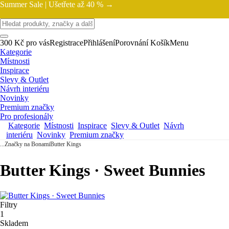
Summer Sale |
Ušetřete až 40 % →
300 Kč pro vás
Registrace
Přihlášení
Porovnání
Košík
Menu
Kategorie
Místnosti
Inspirace
Slevy & Outlet
Návrh interiéru
Novinky
Premium značky
Pro profesionály
Kategorie
Místnosti
Inspirace
Slevy & Outlet
Návrh
interiéru
Novinky
Premium značky
...
Značky na Bonami
Butter Kings
Butter Kings · Sweet Bunnies
Filtry
1
Skladem