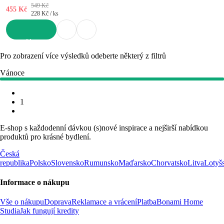
549 Kč
455 Kč
228 Kč / ks
DO KOŠÍKU
Pro zobrazení více výsledků odeberte některý z filtrů
Vánoce
1
E-shop s každodenní dávkou (s)nové inspirace a nejširší nabídkou
produktů pro krásné bydlení.
Česká
republika
Polsko
Slovensko
Rumunsko
Maďarsko
Chorvatsko
Litva
Lotyš
Informace o nákupu
Vše o nákupu
Doprava
Reklamace a vrácení
Platba
Bonami Home
Studia
Jak fungují kredity