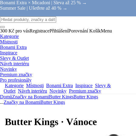
Bonami Extra × Micadoni |
Sleva až 25 % →
Summer Sale |
Ušetřete až 40 % →
300 Kč pro vás
Registrace
Přihlášení
Porovnání
Košík
Menu
Kategorie
Místnosti
Bonami Extra
Inspirace
Slevy & Outlet
Návrh interiéru
Novinky
Premium značky
Pro profesionály
Kategorie
Místnosti
Bonami Extra
Inspirace
Slevy &
Outlet
Návrh interiéru
Novinky
Premium značky
Domů
Značky na Bonami
Butter Kings
Butter Kings
...
Značky na Bonami
Butter Kings
Butter Kings · Vánoce