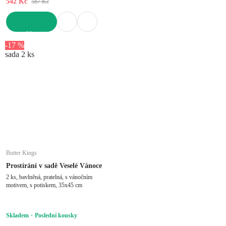
542 Kč
587 Kč
DO KOŠÍKU
-17 %
sada 2 ks
Butter Kings
Prostírání v sadě Veselé Vánoce
2 ks, bavlněná, pratelná, s vánočním
motivem, s potiskem, 35x45 cm
Skladem
Poslední kousky