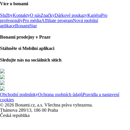
Více o bonami
Služby
Kontakty
O nás
Značky
Dárkové poukazy
Kariéra
Pro
profesionály
Pro média
Affiliate program
Nová mobilní
aplikace
BonamiStar
Bonami prodejny v Praze
Stáhněte si Mobilní aplikaci
Sledujte nás na sociálních sítích
Obchodní podmínky
Ochrana osobních údajů
Pravidla a nastavení
cookies
© 2026 Bonami.cz, a.s. Všechna práva vyhrazena.
Thámova 289/13, 186 00 Praha
Česká republika