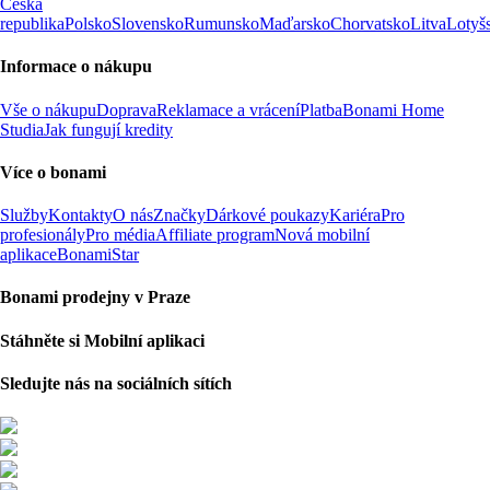
Česká
republika
Polsko
Slovensko
Rumunsko
Maďarsko
Chorvatsko
Litva
Lotyš
Informace o nákupu
Vše o nákupu
Doprava
Reklamace a vrácení
Platba
Bonami Home
Studia
Jak fungují kredity
Více o bonami
Služby
Kontakty
O nás
Značky
Dárkové poukazy
Kariéra
Pro
profesionály
Pro média
Affiliate program
Nová mobilní
aplikace
BonamiStar
Bonami prodejny v Praze
Stáhněte si Mobilní aplikaci
Sledujte nás na sociálních sítích