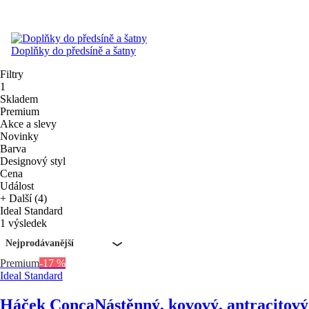
Doplňky do předsíně a šatny
Filtry
1
Skladem
Premium
Akce a slevy
Novinky
Barva
Designový styl
Cena
Událost
+ Další (4)
Ideal Standard
1 výsledek
Nejprodávanější
Premium
-17 %
Ideal Standard
Háček Conca
Nástěnný, kovový, antracitový