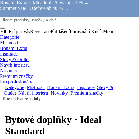
Bonami Extra × Micadoni |
Sleva až 25 % →
Summer Sale |
Ušetřete až 40 % →
300 Kč pro vás
Registrace
Přihlášení
Porovnání
Košík
Menu
Kategorie
Místnosti
Bonami Extra
Inspirace
Slevy & Outlet
Návrh interiéru
Novinky
Premium značky
Pro profesionály
Kategorie
Místnosti
Bonami Extra
Inspirace
Slevy &
Outlet
Návrh interiéru
Novinky
Premium značky
...
Kategorie
Bytové doplňky
Bytové doplňky · Ideal
Standard