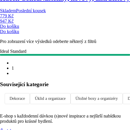
Skladem
Poslední kousek
779 Kč
947 Kč
Do košíku
Do košíku
Pro zobrazení více výsledků odeberte některý z filtrů
Ideal Standard
1
Související kategorie
Dekorace
Úklid a organizace
Úložné boxy a organizéry
D
E-shop s každodenní dávkou (s)nové inspirace a nejširší nabídkou
produktů pro krásné bydlení.