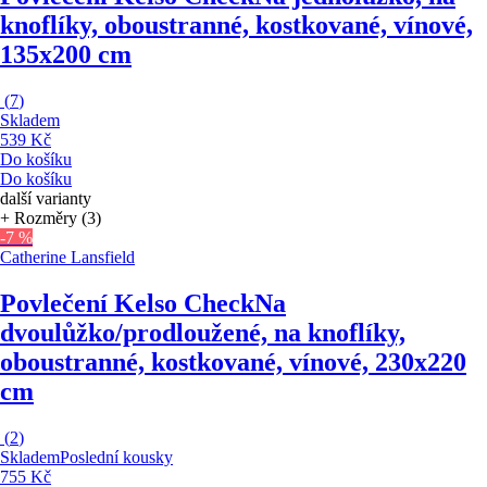
knoflíky, oboustranné, kostkované, vínové,
135x200 cm
(
7
)
Skladem
539 Kč
Do košíku
Do košíku
další varianty
+ Rozměry (3)
-7 %
Catherine Lansfield
Povlečení Kelso Check
Na
dvoulůžko/prodloužené, na knoflíky,
oboustranné, kostkované, vínové, 230x220
cm
(
2
)
Skladem
Poslední kousky
755 Kč