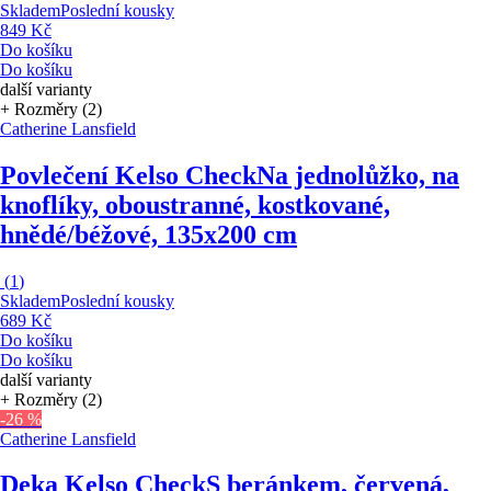
Skladem
Poslední kousky
849 Kč
Do košíku
Do košíku
další varianty
+ Rozměry (2)
Catherine Lansfield
Povlečení Kelso Check
Na jednolůžko, na
knoflíky, oboustranné, kostkované,
hnědé/béžové, 135x200 cm
(
1
)
Skladem
Poslední kousky
689 Kč
Do košíku
Do košíku
další varianty
+ Rozměry (2)
-26 %
Catherine Lansfield
Deka Kelso Check
S beránkem, červená,