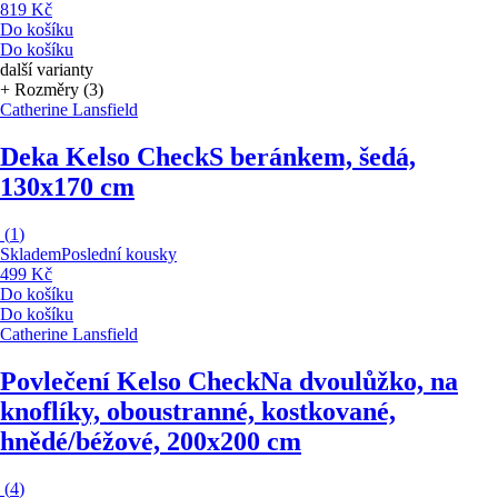
819 Kč
Do košíku
Do košíku
další varianty
+ Rozměry (3)
Catherine Lansfield
Deka Kelso Check
S beránkem, šedá,
130x170 cm
(
1
)
Skladem
Poslední kousky
499 Kč
Do košíku
Do košíku
Catherine Lansfield
Povlečení Kelso Check
Na dvoulůžko, na
knoflíky, oboustranné, kostkované,
hnědé/béžové, 200x200 cm
(
4
)