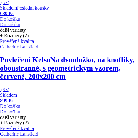
(
57
)
Skladem
Poslední kousky
689 Kč
Do košíku
Do košíku
další varianty
+ Rozměry (2)
Prověřená kvalita
Catherine Lansfield
Povlečení Kelso
Na dvoulůžko, na knoflíky,
oboustranné, s geometrickým vzorem,
červené, 200x200 cm
(
93
)
Skladem
899 Kč
Do košíku
Do košíku
další varianty
+ Rozměry (2)
Prověřená kvalita
Catherine Lansfield