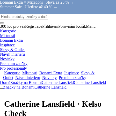
Bonami Extra × Micadoni |
Sleva až 25 % →
Summer Sale |
Ušetřete až 40 % →
300 Kč pro vás
Registrace
Přihlášení
Porovnání
Košík
Menu
Kategorie
Místnosti
Bonami Extra
Inspirace
Slevy & Outlet
Návrh interiéru
Novinky
Premium značky
Pro profesionály
Kategorie
Místnosti
Bonami Extra
Inspirace
Slevy &
Outlet
Návrh interiéru
Novinky
Premium značky
Domů
Značky na Bonami
Catherine Lansfield
Catherine Lansfield
...
Značky na Bonami
Catherine Lansfield
Catherine Lansfield · Kelso
Check