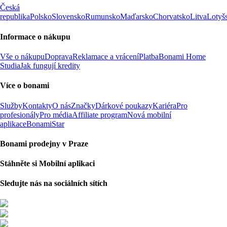
Česká
republika
Polsko
Slovensko
Rumunsko
Maďarsko
Chorvatsko
Litva
Lotyš
Informace o nákupu
Vše o nákupu
Doprava
Reklamace a vrácení
Platba
Bonami Home
Studia
Jak fungují kredity
Více o bonami
Služby
Kontakty
O nás
Značky
Dárkové poukazy
Kariéra
Pro
profesionály
Pro média
Affiliate program
Nová mobilní
aplikace
BonamiStar
Bonami prodejny v Praze
Stáhněte si Mobilní aplikaci
Sledujte nás na sociálních sítích