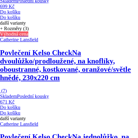
Skladem
Poslední kousky
699 Kč
Do košíku
Do košíku
další varianty
+ Rozměry (3)
Výhodná cena
Catherine Lansfield
Povlečení Kelso Check
Na
dvoulůžko/prodloužené, na knoflíky,
oboustranné, kostkované, oranžové/světle
hnědé, 230x220 cm
(
7
)
Skladem
Poslední kousky
671 Kč
Do košíku
Do košíku
další varianty
Catherine Lansfield
Povlečení Kelso Check
Na jednolůžko, na