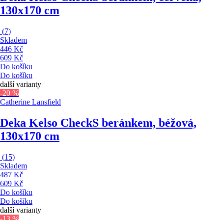
130x170 cm
(
7
)
Skladem
446 Kč
609 Kč
Do košíku
Do košíku
další varianty
-20 %
Catherine Lansfield
Deka Kelso Check
S beránkem, béžová,
130x170 cm
(
15
)
Skladem
487 Kč
609 Kč
Do košíku
Do košíku
další varianty
-13 %