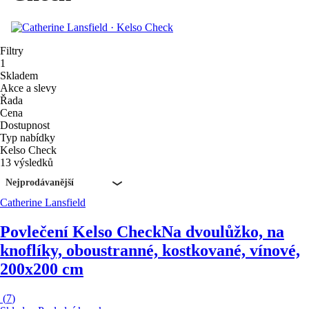
Filtry
1
Skladem
Akce a slevy
Řada
Cena
Dostupnost
Typ nabídky
Kelso Check
13 výsledků
Nejprodávanější
Catherine Lansfield
Povlečení Kelso Check
Na dvoulůžko, na
knoflíky, oboustranné, kostkované, vínové,
200x200 cm
(
7
)