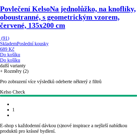
Povlečení Kelso
Na jednolůžko, na knoflíky,
oboustranné, s geometrickým vzorem,
červené, 135x200 cm
(
91
)
Skladem
Poslední kousky
689 Kč
Do košíku
Do košíku
další varianty
+ Rozměry (2)
Pro zobrazení více výsledků odeberte některý z filtrů
Kelso Check
1
E-shop s každodenní dávkou (s)nové inspirace a nejširší nabídkou
produktů pro krásné bydlení.