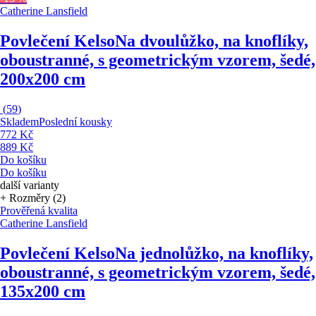
Catherine Lansfield
Povlečení Kelso
Na dvoulůžko, na knoflíky,
oboustranné, s geometrickým vzorem, šedé,
200x200 cm
(
59
)
Skladem
Poslední kousky
772 Kč
889 Kč
Do košíku
Do košíku
další varianty
+ Rozměry (2)
Prověřená kvalita
Catherine Lansfield
Povlečení Kelso
Na jednolůžko, na knoflíky,
oboustranné, s geometrickým vzorem, šedé,
135x200 cm