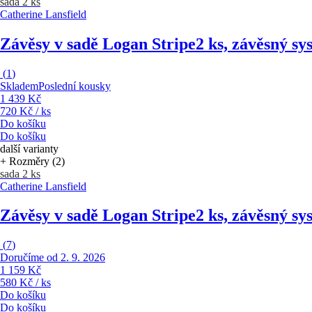
sada 2 ks
Catherine Lansfield
Závěsy v sadě Logan Stripe
2 ks, závěsný s
(
1
)
Skladem
Poslední kousky
1 439 Kč
720 Kč / ks
Do košíku
Do košíku
další varianty
+ Rozměry (2)
sada 2 ks
Catherine Lansfield
Závěsy v sadě Logan Stripe
2 ks, závěsný sy
(
7
)
Doručíme od 2. 9. 2026
1 159 Kč
580 Kč / ks
Do košíku
Do košíku