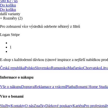
580 Kč / ks
Do košíku
Do košíku
další varianty
+ Rozměry (2)
Pro zobrazení více výsledků odeberte některý z filtrů
Logan Stripe
1
E-shop s každodenní dávkou (s)nové inspirace a nejširší nabídkou prod
Česká republika
Polsko
Slovensko
Rumunsko
Maďarsko
Chorvatsko
Litv
Informace o nákupu
Vše o nákupu
Doprava
Reklamace a vrácení
Platba
Bonami Home Studi
Více o bonami
Služby
Kontakty
O nás
Značky
Dárkové poukazy
Kariéra
Pro profesionál