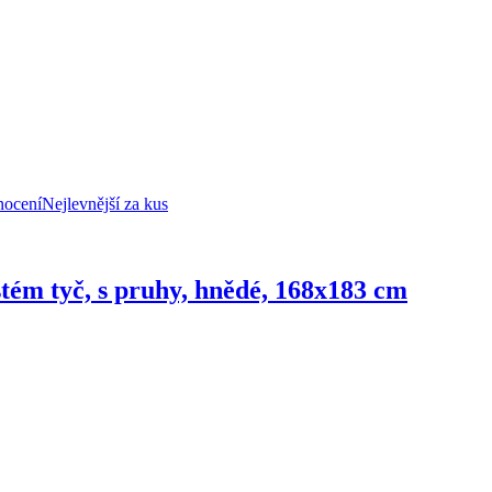
nocení
Nejlevnější za kus
stém tyč, s pruhy, hnědé, 168x183 cm