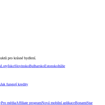
uktů pro krásné bydlení.
a
Lotyšsko
Slovinsko
Bulharsko
Estonsko
Itálie
a
Jak fungují kredity
y
Pro média
Affiliate program
Nová mobilní aplikace
BonamiStar