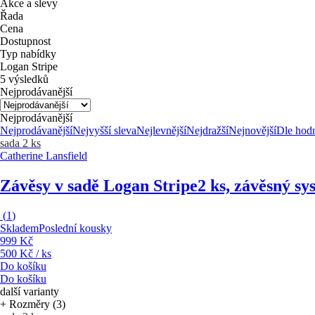
Akce a slevy
Řada
Cena
Dostupnost
Typ nabídky
Logan Stripe
5 výsledků
Nejprodávanější
Nejprodávanější
Nejprodávanější
Nejvyšší sleva
Nejlevnější
Nejdražší
Nejnovější
Dle hod
sada 2 ks
Catherine Lansfield
Závěsy v sadě Logan Stripe
2 ks, závěsný sy
(
1
)
Skladem
Poslední kousky
999 Kč
500 Kč / ks
Do košíku
Do košíku
další varianty
+ Rozměry (3)