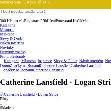
Summer Sale |
Ušetřete až 40 % →
300 Kč pro vás
Registrace
Přihlášení
Porovnání
Košík
Menu
Kategorie
Místnosti
Inspirace
Slevy & Outlet
Návrh interiéru
Novinky
Premium značky
Pro profesionály
Kategorie
Místnosti
Inspirace
Slevy & Outlet
Návrh interiéru
Nov
Domů
Značky na Bonami
Catherine Lansfield
Catherine Lansfield
...
Značky na Bonami
Catherine Lansfield
Catherine Lansfield · Logan Str
Filtry
1
Skladem