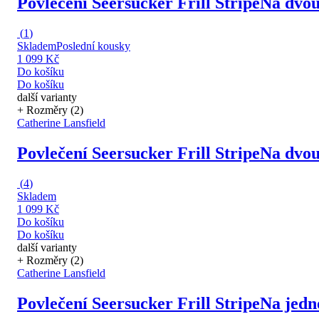
Povlečení Seersucker Frill Stripe
Na dvou
(
1
)
Skladem
Poslední kousky
1 099 Kč
Do košíku
Do košíku
další varianty
+ Rozměry (2)
Catherine Lansfield
Povlečení Seersucker Frill Stripe
Na dvou
(
4
)
Skladem
1 099 Kč
Do košíku
Do košíku
další varianty
+ Rozměry (2)
Catherine Lansfield
Povlečení Seersucker Frill Stripe
Na jedn