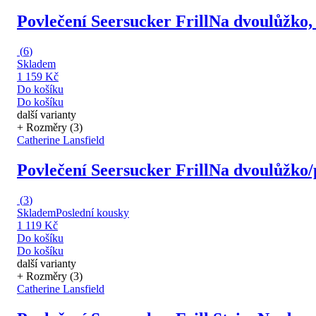
Povlečení Seersucker Frill
Na dvoulůžko, 
(
6
)
Skladem
1 159 Kč
Do košíku
Do košíku
další varianty
+ Rozměry (3)
Catherine Lansfield
Povlečení Seersucker Frill
Na dvoulůžko/p
(
3
)
Skladem
Poslední kousky
1 119 Kč
Do košíku
Do košíku
další varianty
+ Rozměry (3)
Catherine Lansfield