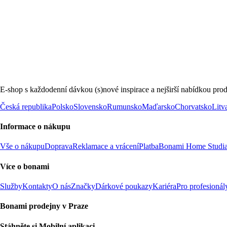
E-shop s každodenní dávkou (s)nové inspirace a nejširší nabídkou prod
Česká republika
Polsko
Slovensko
Rumunsko
Maďarsko
Chorvatsko
Litv
Informace o nákupu
Vše o nákupu
Doprava
Reklamace a vrácení
Platba
Bonami Home Studi
Více o bonami
Služby
Kontakty
O nás
Značky
Dárkové poukazy
Kariéra
Pro profesionál
Bonami prodejny v Praze
Stáhněte si Mobilní aplikaci