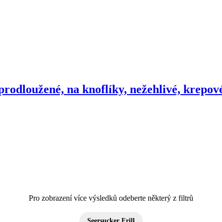
rodloužené, na knoflíky, nežehlivé, krepov
Pro zobrazení více výsledků odeberte některý z filtrů
Seersucker Frill