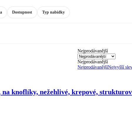
a
Dostupnost
Typ nabídky
Nejprodávanější
Nejprodávanější
Nejprodávanější
Nejvyšší sle
 na knoflíky, nežehlivé, krepové, strukturo