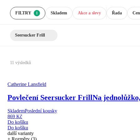
FILTRY
Skladem
Akce a slevy
Řada
Cen
1
Seersucker Frill
11 výsledků
Catherine Lansfield
Povlečení Seersucker Frill
Na jednolůžko,
Skladem
Poslední kousky
869 Kč
Do košíku
Do košíku
další varianty
+ Rozměry (3)