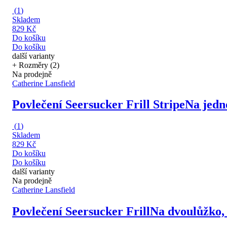
(
1
)
Skladem
829 Kč
Do košíku
Do košíku
další varianty
+ Rozměry (2)
Na prodejně
Catherine Lansfield
Povlečení Seersucker Frill Stripe
Na jedn
(
1
)
Skladem
829 Kč
Do košíku
Do košíku
další varianty
Na prodejně
Catherine Lansfield
Povlečení Seersucker Frill
Na dvoulůžko, 