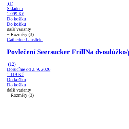
(
1
)
Skladem
1 099 Kč
Do košíku
Do košíku
další varianty
+ Rozměry (3)
Catherine Lansfield
Povlečení Seersucker Frill
Na dvoulůžko/p
(
12
)
Doručíme od 2. 9. 2026
1 119 Kč
Do košíku
Do košíku
další varianty
+ Rozměry (3)