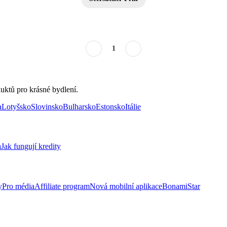
1
uktů pro krásné bydlení.
a
Lotyšsko
Slovinsko
Bulharsko
Estonsko
Itálie
a
Jak fungují kredity
y
Pro média
Affiliate program
Nová mobilní aplikace
BonamiStar