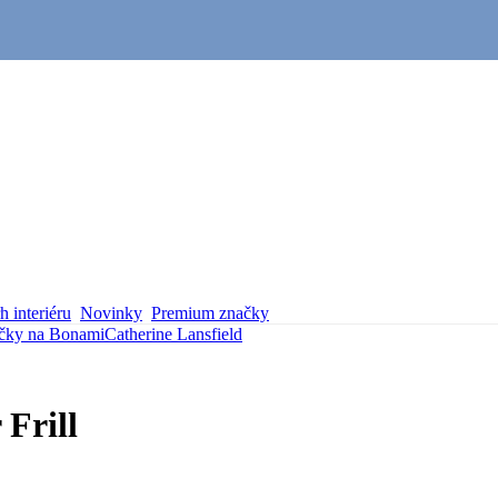
 interiéru
Novinky
Premium značky
čky na Bonami
Catherine Lansfield
 Frill