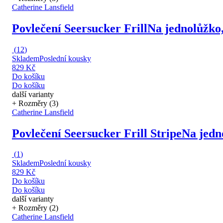
Catherine Lansfield
Povlečení Seersucker Frill
Na jednolůžko,
(
12
)
Skladem
Poslední kousky
829 Kč
Do košíku
Do košíku
další varianty
+ Rozměry (3)
Catherine Lansfield
Povlečení Seersucker Frill Stripe
Na jedn
(
1
)
Skladem
Poslední kousky
829 Kč
Do košíku
Do košíku
další varianty
+ Rozměry (2)
Catherine Lansfield