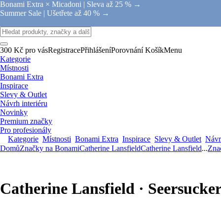
Bonami Extra × Micadoni |
Sleva až 25 % →
Summer Sale |
Ušetřete až 40 % →
300 Kč pro vás
Registrace
Přihlášení
Porovnání
Košík
Menu
Kategorie
Místnosti
Bonami Extra
Inspirace
Slevy & Outlet
Návrh interiéru
Novinky
Premium značky
Pro profesionály
Kategorie
Místnosti
Bonami Extra
Inspirace
Slevy & Outlet
Návrh
Domů
Značky na Bonami
Catherine Lansfield
Catherine Lansfield
...
Zna
Catherine Lansfield · Seersucker