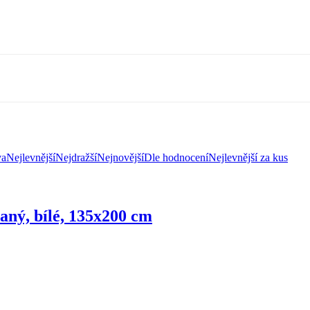
va
Nejlevnější
Nejdražší
Nejnovější
Dle hodnocení
Nejlevnější za kus
vaný, bílé, 135x200 cm