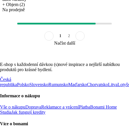
+ Objem (2)
Na prodejně
1
2
Načíst další
E-shop s každodenní dávkou (s)nové inspirace a nejširší nabídkou
produktů pro krásné bydlení.
Česká
republika
Polsko
Slovensko
Rumunsko
Maďarsko
Chorvatsko
Litva
Lotyš
Informace o nákupu
Vše o nákupu
Doprava
Reklamace a vrácení
Platba
Bonami Home
Studia
Jak fungují kredity
Více o bonami