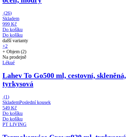
oceli, modrý
(
26
)
Skladem
999 Kč
Do košíku
Do košíku
další varianty
+2
+ Objem (2)
Na prodejně
Lékué
Lahev To Go
500 ml, cestovní, skleněná,
tyrkysová
(
1
)
Skladem
Poslední kousek
549 Kč
Do košíku
Do košíku
PT LIVING