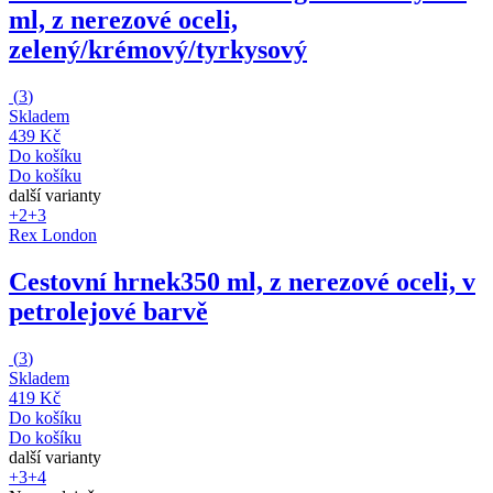
ml, z nerezové oceli,
zelený/krémový/tyrkysový
(
3
)
Skladem
439 Kč
Do košíku
Do košíku
další varianty
+2
+3
Rex London
Cestovní hrnek
350 ml, z nerezové oceli, v
petrolejové barvě
(
3
)
Skladem
419 Kč
Do košíku
Do košíku
další varianty
+3
+4