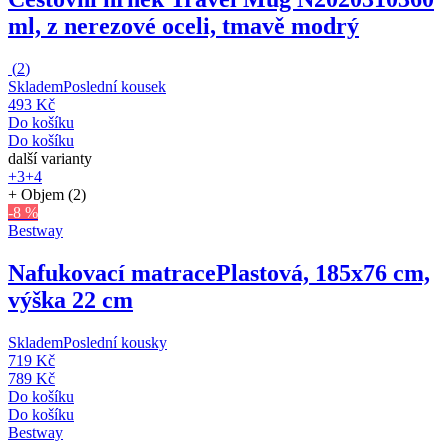
ml, z nerezové oceli, tmavě modrý
(
2
)
Skladem
Poslední kousek
493 Kč
Do košíku
Do košíku
další varianty
+3
+4
+ Objem (2)
-8 %
Bestway
Nafukovací matrace
Plastová, 185x76 cm,
výška 22 cm
Skladem
Poslední kousky
719 Kč
789 Kč
Do košíku
Do košíku
Bestway