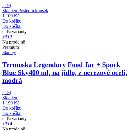
(
19
)
Skladem
Poslední kousek
1 109 Kč
Do košíku
Do košíku
další varianty
+2
+3
Na prodejně
Premium
Stanley
Termoska Legendary Food Jar + Spork
Blue Sky
400 ml, na jídlo, z nerezové oceli,
modrá
(
18
)
Skladem
1 199 Kč
Do košíku
Do košíku
další varianty
+3
+4
Na prodejně