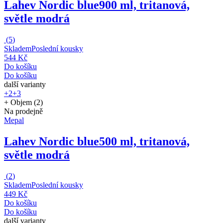
Lahev Nordic blue
900 ml, tritanová,
světle modrá
(
5
)
Skladem
Poslední kousky
544 Kč
Do košíku
Do košíku
další varianty
+2
+3
+ Objem (2)
Na prodejně
Mepal
Lahev Nordic blue
500 ml, tritanová,
světle modrá
(
2
)
Skladem
Poslední kousky
449 Kč
Do košíku
Do košíku
další varianty