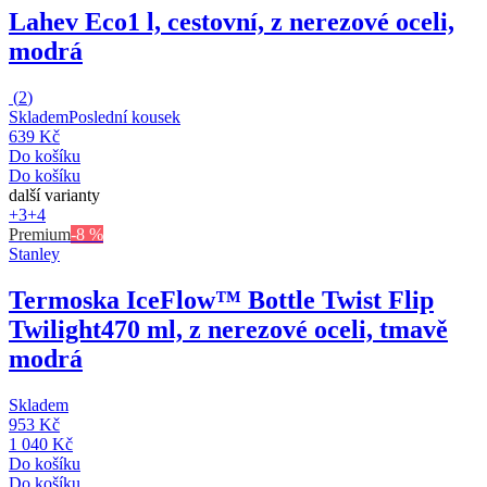
Lahev Eco
1 l, cestovní, z nerezové oceli,
modrá
(
2
)
Skladem
Poslední kousek
639 Kč
Do košíku
Do košíku
další varianty
+3
+4
Premium
-8 %
Stanley
Termoska IceFlow™ Bottle Twist Flip
Twilight
470 ml, z nerezové oceli, tmavě
modrá
Skladem
953 Kč
1 040 Kč
Do košíku
Do košíku