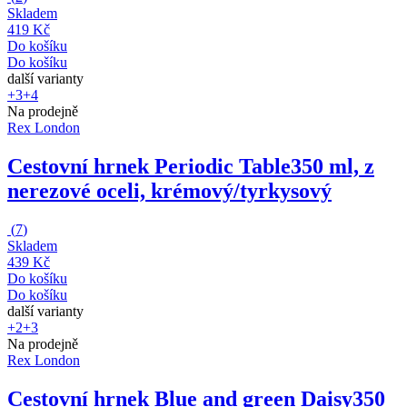
Skladem
419 Kč
Do košíku
Do košíku
další varianty
+3
+4
Na prodejně
Rex London
Cestovní hrnek Periodic Table
350 ml, z
nerezové oceli, krémový/tyrkysový
(
7
)
Skladem
439 Kč
Do košíku
Do košíku
další varianty
+2
+3
Na prodejně
Rex London
Cestovní hrnek Blue and green Daisy
350