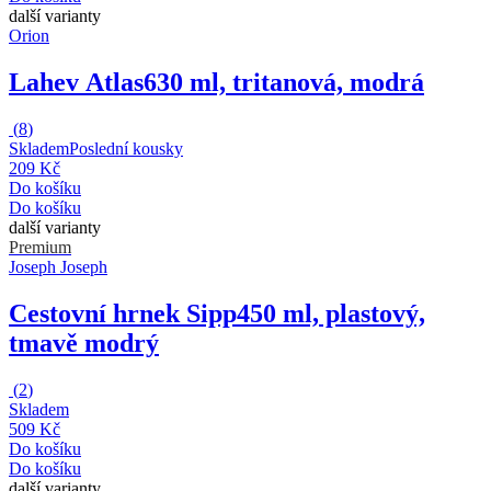
další varianty
Orion
Lahev Atlas
630 ml, tritanová, modrá
(
8
)
Skladem
Poslední kousky
209 Kč
Do košíku
Do košíku
další varianty
Premium
Joseph Joseph
Cestovní hrnek Sipp
450 ml, plastový,
tmavě modrý
(
2
)
Skladem
509 Kč
Do košíku
Do košíku
další varianty