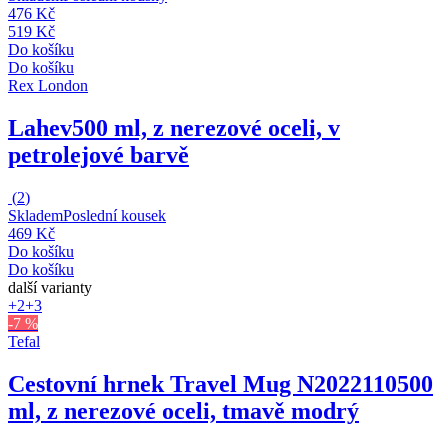
476 Kč
519 Kč
Do košíku
Do košíku
Rex London
Lahev
500 ml, z nerezové oceli, v
petrolejové barvě
(
2
)
Skladem
Poslední kousek
469 Kč
Do košíku
Do košíku
další varianty
+2
+3
-7 %
Tefal
Cestovní hrnek Travel Mug N2022110
500
ml, z nerezové oceli, tmavě modrý