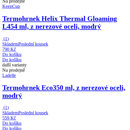
Na prodejně
KeepCup
Termohrnek Helix Thermal Gloaming
L
454 ml, z nerezové oceli, modrý
(
1
)
Skladem
Poslední kousek
790 Kč
Do košíku
Do košíku
další varianty
Na prodejně
Ladelle
Termohrnek Eco
350 ml, z nerezové oceli,
modrý
(
1
)
Skladem
Poslední kousek
559 Kč
Do košíku
Do košíku