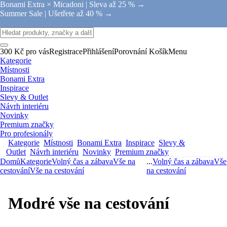
Bonami Extra × Micadoni |
Sleva až 25 % →
Summer Sale |
Ušetřete až 40 % →
300 Kč pro vás
Registrace
Přihlášení
Porovnání
Košík
Menu
Kategorie
Místnosti
Bonami Extra
Inspirace
Slevy & Outlet
Návrh interiéru
Novinky
Premium značky
Pro profesionály
Kategorie
Místnosti
Bonami Extra
Inspirace
Slevy &
Outlet
Návrh interiéru
Novinky
Premium značky
Domů
Kategorie
Volný čas a zábava
Vše na
...
Volný čas a zábava
Vše
cestování
Vše na cestování
na cestování
Modré vše na cestování