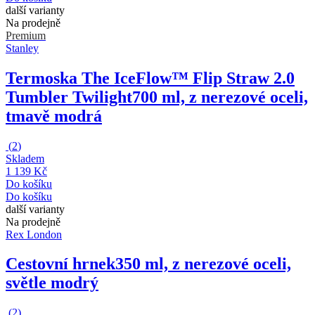
další varianty
Na prodejně
Premium
Stanley
Termoska The IceFlow™ Flip Straw 2.0
Tumbler Twilight
700 ml, z nerezové oceli,
tmavě modrá
(
2
)
Skladem
1 139 Kč
Do košíku
Do košíku
další varianty
Na prodejně
Rex London
Cestovní hrnek
350 ml, z nerezové oceli,
světle modrý
(
2
)