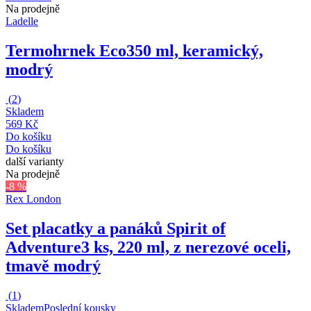
Na prodejně
Ladelle
Termohrnek Eco
350 ml, keramický,
modrý
(
2
)
Skladem
569 Kč
Do košíku
Do košíku
další varianty
Na prodejně
-8 %
Rex London
Set placatky a panáků Spirit of
Adventure
3 ks, 220 ml, z nerezové oceli,
tmavě modrý
(
1
)
Skladem
Poslední kousky