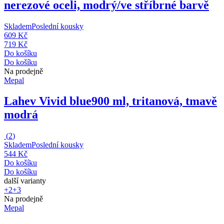
nerezové oceli, modrý/ve stříbrné barvě
Skladem
Poslední kousky
609 Kč
719 Kč
Do košíku
Do košíku
Na prodejně
Mepal
Lahev Vivid blue
900 ml, tritanová, tmavě
modrá
(
2
)
Skladem
Poslední kousky
544 Kč
Do košíku
Do košíku
další varianty
+2
+3
Na prodejně
Mepal