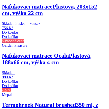
Nafukovací matrace
Plastová, 203x152
cm, výška 22 cm
Skladem
Poslední kousek
756 Kč
Do košíku
Do košíku
Výhodná cena
Garden Pleasure
Nafukovací matrace Ocala
Plastová,
188x66 cm, výška 4 cm
Skladem
980 Kč
Do košíku
Do košíku
-15 %
Mepal
Termohrnek Natural brushed
350 ml, z