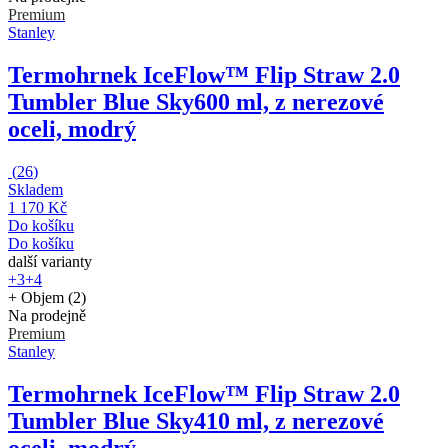
Premium
Stanley
Termohrnek IceFlow™ Flip Straw 2.0
Tumbler Blue Sky
600 ml, z nerezové
oceli, modrý
(
26
)
Skladem
1 170 Kč
Do košíku
Do košíku
další varianty
+3
+4
+ Objem (2)
Na prodejně
Premium
Stanley
Termohrnek IceFlow™ Flip Straw 2.0
Tumbler Blue Sky
410 ml, z nerezové