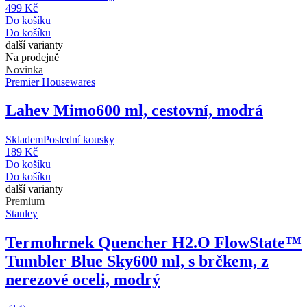
499 Kč
Do košíku
Do košíku
další varianty
Na prodejně
Novinka
Premier Housewares
Lahev Mimo
600 ml, cestovní, modrá
Skladem
Poslední kousky
189 Kč
Do košíku
Do košíku
další varianty
Premium
Stanley
Termohrnek Quencher H2.O FlowState™
Tumbler Blue Sky
600 ml, s brčkem, z
nerezové oceli, modrý