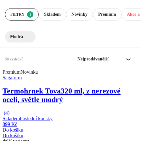
Skladem
Novinky
Premium
Akce a 
FILTRY
1
Modrá
Nejprodávanější
58 výsledků
Premium
Novinka
Sagaform
Termohrnek Tova
320 ml, z nerezové
oceli, světle modrý
(
4
)
Skladem
Poslední kousky
899 Kč
Do košíku
Do košíku