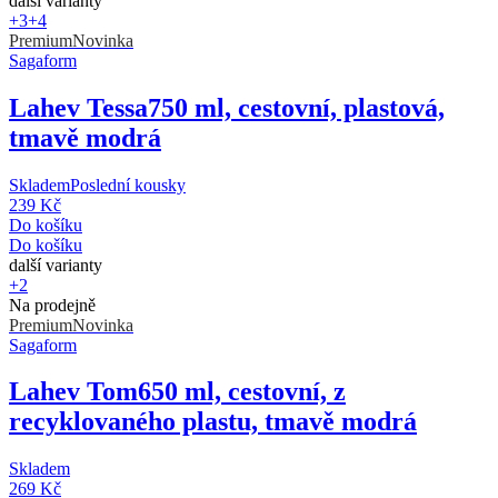
další varianty
+3
+4
Premium
Novinka
Sagaform
Lahev Tessa
750 ml, cestovní, plastová,
tmavě modrá
Skladem
Poslední kousky
239 Kč
Do košíku
Do košíku
další varianty
+2
Na prodejně
Premium
Novinka
Sagaform
Lahev Tom
650 ml, cestovní, z
recyklovaného plastu, tmavě modrá
Skladem
269 Kč