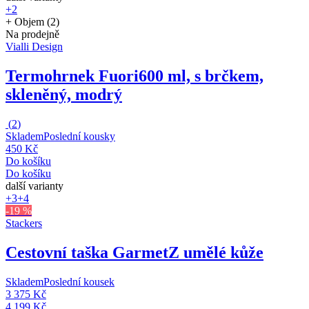
+2
+ Objem (2)
Na prodejně
Vialli Design
Termohrnek Fuori
600 ml, s brčkem,
skleněný, modrý
(
2
)
Skladem
Poslední kousky
450 Kč
Do košíku
Do košíku
další varianty
+3
+4
-19 %
Stackers
Cestovní taška Garmet
Z umělé kůže
Skladem
Poslední kousek
3 375 Kč
4 199 Kč