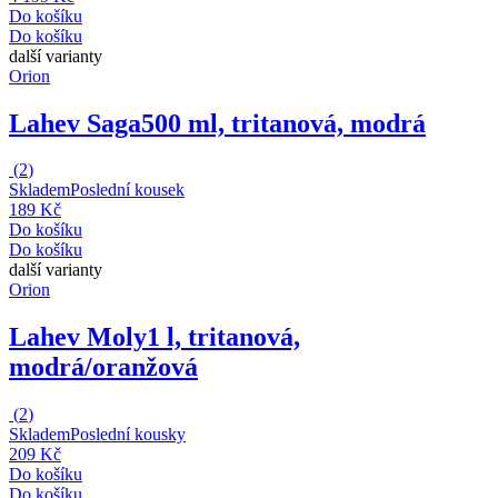
Do košíku
Do košíku
další varianty
Orion
Lahev Saga
500 ml, tritanová, modrá
(
2
)
Skladem
Poslední kousek
189 Kč
Do košíku
Do košíku
další varianty
Orion
Lahev Moly
1 l, tritanová,
modrá/oranžová
(
2
)
Skladem
Poslední kousky
209 Kč
Do košíku
Do košíku