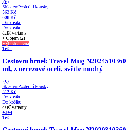
(
6
)
Skladem
Poslední kousky
563 Kč
608 Kč
Do košíku
Do košíku
další varianty
+ Objem (2)
Výhodná cena
Tefal
Cestovní hrnek Travel Mug N2024510
360
ml, z nerezové oceli, světle modrý
(
6
)
Skladem
Poslední kousky
512 Kč
Do košíku
Do košíku
další varianty
+3
+4
Tefal
Cestovní hrnek Travel Mug N2020310
360