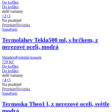
Do košíku
Do košíku
další varianty
+2
+3
Na prodejně
Premium
Novinka
Sagaform
Termoláhev Tekla
500 ml, s brčkem, z
nerezové oceli, modrá
Skladem
Poslední kousek
729 Kč
Do košíku
Do košíku
další varianty
+4
+5
Na prodejně
Premium
Novinka
Sagaform
Termoska Theo
1 l, z nerezové oceli, světle
modrá