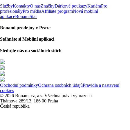
Služby
Kontakty
O nás
Značky
Dárkové poukazy
Kariéra
Pro
profesionály
Pro média
Affiliate program
Nová mobilní
aplikace
BonamiStar
Bonami prodejny v Praze
Stáhněte si Mobilní aplikaci
Sledujte nás na sociálních sítích
Obchodní podmínky
Ochrana osobních údajů
Pravidla a nastavení
cookies
© 2026 Bonami.cz, a.s. Všechna práva vyhrazena.
Thámova 289/13, 186 00 Praha
Česká republika