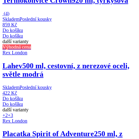
Termokonvice Crown
920 ml, tyrkysová
(
4
)
Skladem
Poslední kousky
859 Kč
Do košíku
Do košíku
další varianty
Výhodná cena
Rex London
Lahev
500 ml, cestovní, z nerezové oceli,
světle modrá
Skladem
Poslední kousky
422 Kč
Do košíku
Do košíku
další varianty
+2
+3
Rex London
Placatka Spirit of Adventure
250 ml, z