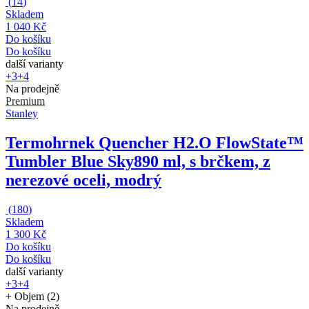
(
14
)
Skladem
1 040 Kč
Do košíku
Do košíku
další varianty
+3
+4
Na prodejně
Premium
Stanley
Termohrnek Quencher H2.O FlowState™
Tumbler Blue Sky
890 ml, s brčkem, z
nerezové oceli, modrý
(
180
)
Skladem
1 300 Kč
Do košíku
Do košíku
další varianty
+3
+4
+ Objem (2)
Na prodejně