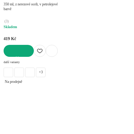
350 ml, z nerezové oceli, v petrolejové
barvě
(
3
)
Skladem
419 Kč
DO KOŠÍKU
další varianty
+3
Na prodejně