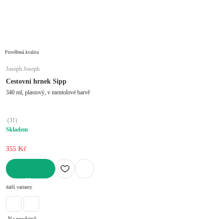
Prověřená kvalita
Joseph Joseph
Cestovní hrnek Sipp
340 ml, plastový, v mentolové barvě
(
31
)
Skladem
355 Kč
DO KOŠÍKU
další varianty
Na prodejně