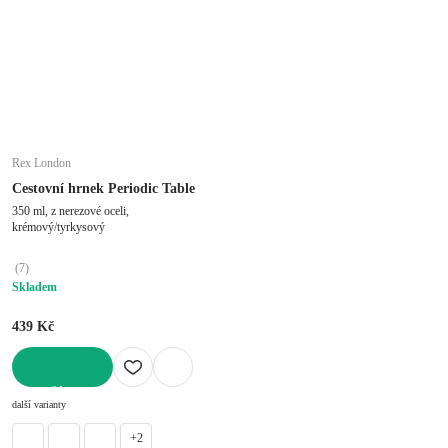
Rex London
Cestovní hrnek Periodic Table
350 ml, z nerezové oceli,
krémový/tyrkysový
(
7
)
Skladem
439 Kč
DO KOŠÍKU
další varianty
+2