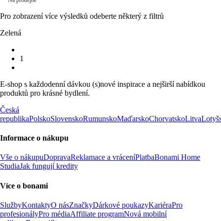
Pro zobrazení více výsledků odeberte některý z filtrů
Zelená
1
E-shop s každodenní dávkou (s)nové inspirace a nejširší nabídkou
produktů pro krásné bydlení.
Česká
republika
Polsko
Slovensko
Rumunsko
Maďarsko
Chorvatsko
Litva
Lotyš
Informace o nákupu
Vše o nákupu
Doprava
Reklamace a vrácení
Platba
Bonami Home
Studia
Jak fungují kredity
Více o bonami
Služby
Kontakty
O nás
Značky
Dárkové poukazy
Kariéra
Pro
profesionály
Pro média
Affiliate program
Nová mobilní