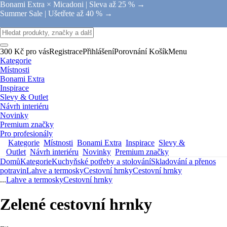
Bonami Extra × Micadoni |
Sleva až 25 % →
Summer Sale |
Ušetřete až 40 % →
300 Kč pro vás
Registrace
Přihlášení
Porovnání
Košík
Menu
Kategorie
Místnosti
Bonami Extra
Inspirace
Slevy & Outlet
Návrh interiéru
Novinky
Premium značky
Pro profesionály
Kategorie
Místnosti
Bonami Extra
Inspirace
Slevy &
Outlet
Návrh interiéru
Novinky
Premium značky
Domů
Kategorie
Kuchyňské potřeby a stolování
Skladování a přenos
potravin
Lahve a termosky
Cestovní hrnky
Cestovní hrnky
...
Lahve a termosky
Cestovní hrnky
Zelené cestovní hrnky