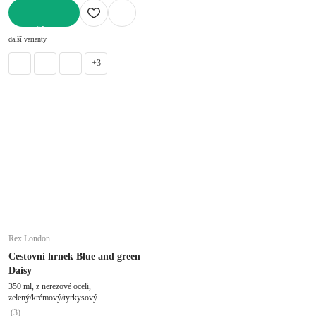
DO KOŠÍKU
další varianty
+3
Rex London
Cestovní hrnek Blue and green
Daisy
350 ml, z nerezové oceli,
zelený/krémový/tyrkysový
(
3
)