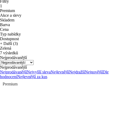
Filtry
1
Premium
Akce a slevy
Skladem
Barva
Cena
Typ nabídky
Dostupnost
+ Další (3)
Zelená
7 výsledků
Nejprodávanější
Nejprodávanější
Nejprodávanější
Nejvyšší sleva
Nejlevnější
Nejdražší
Nejnovější
Dle
hodnocení
Nejlevnější za kus
Premium