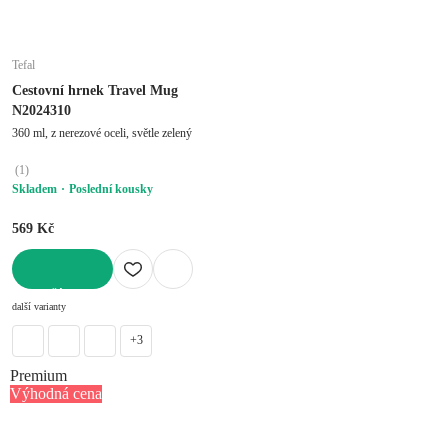
Tefal
Cestovní hrnek Travel Mug
N2024310
360 ml, z nerezové oceli, světle zelený
(
1
)
Skladem
Poslední kousky
569 Kč
DO KOŠÍKU
další varianty
+3
Premium
Výhodná cena