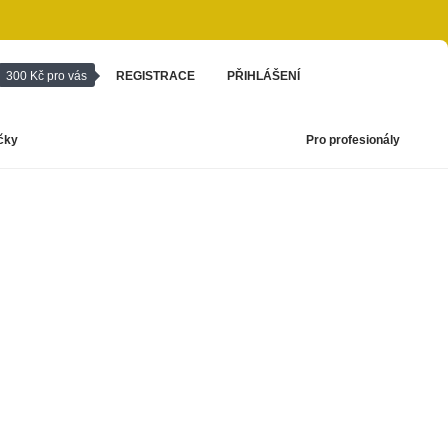
300 Kč pro vás
REGISTRACE
PŘIHLÁŠENÍ
čky
Pro profesionály