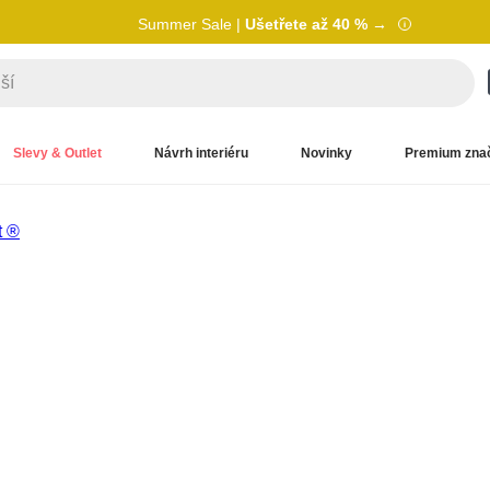
Summer Sale |
Ušetřete až 40 % →
Slevy & Outlet
Návrh interiéru
Novinky
Premium zna
t ®