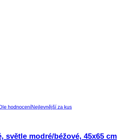
Dle hodnocení
Nejlevnější za kus
é, světle modré/béžové, 45x65 cm