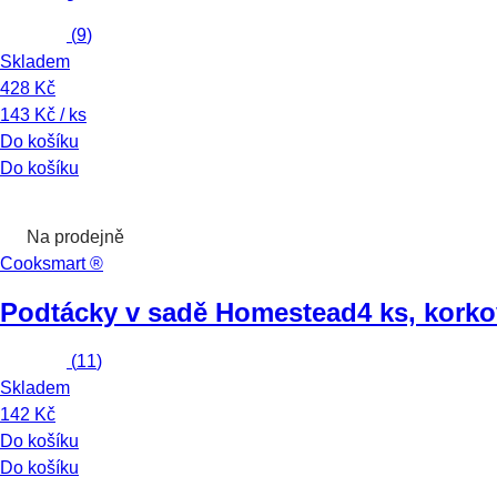
(
9
)
Skladem
428 Kč
143 Kč / ks
Do košíku
Do košíku
Na prodejně
Cooksmart ®
Podtácky v sadě Homestead
4 ks, kork
(
11
)
Skladem
142 Kč
Do košíku
Do košíku