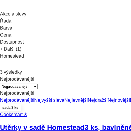
Akce a slevy
Řada
Barva
Cena
Dostupnost
+ Další (1)
Homestead
3 výsledky
Nejprodávanější
Nejprodávanější
Nejprodávanější
Nejvyšší sleva
Nejlevnější
Nejdražší
Nejnovější
sada 3 ks
Cooksmart ®
Utěrky v sadě Homestead
3 ks, bavlněn