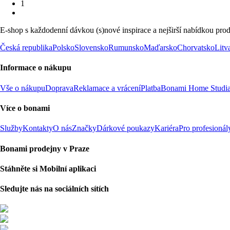
1
E-shop s každodenní dávkou (s)nové inspirace a nejširší nabídkou prod
Česká republika
Polsko
Slovensko
Rumunsko
Maďarsko
Chorvatsko
Litv
Informace o nákupu
Vše o nákupu
Doprava
Reklamace a vrácení
Platba
Bonami Home Studi
Více o bonami
Služby
Kontakty
O nás
Značky
Dárkové poukazy
Kariéra
Pro profesionál
Bonami prodejny v Praze
Stáhněte si Mobilní aplikaci
Sledujte nás na sociálních sítích