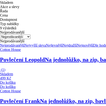
Skladem
Akce a slevy
Řada
Cena
Dostupnost
Typ nabídky
9 výsledků
Nejprodávanější
Nejprodávanější
Nejprodávanější
Nejvyšší sleva
Nejlevnější
Nejdražší
Nejnovější
Dle hod
Cotton House
Povlečení Leopold
Na jednolůžko, na zip, 
(
1
)
Skladem
499 Kč
Do košíku
Do košíku
Cotton House
Povlečení Frank
Na jednolůžko, na zip, ba