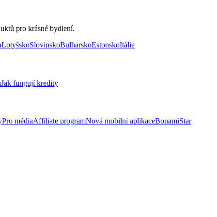
uktů pro krásné bydlení.
a
Lotyšsko
Slovinsko
Bulharsko
Estonsko
Itálie
a
Jak fungují kredity
y
Pro média
Affiliate program
Nová mobilní aplikace
BonamiStar