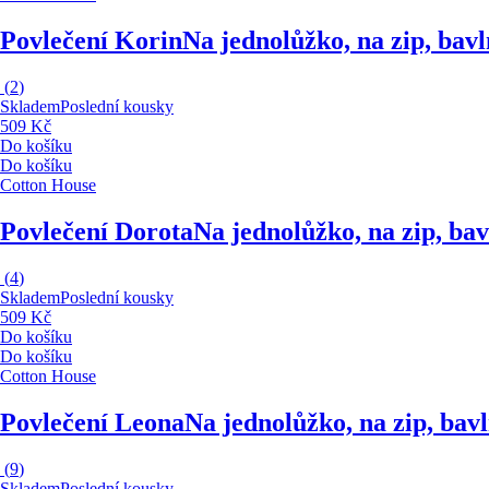
Povlečení Korin
Na jednolůžko, na zip, bav
(
2
)
Skladem
Poslední kousky
509 Kč
Do košíku
Do košíku
Cotton House
Povlečení Dorota
Na jednolůžko, na zip, ba
(
4
)
Skladem
Poslední kousky
509 Kč
Do košíku
Do košíku
Cotton House
Povlečení Leona
Na jednolůžko, na zip, bav
(
9
)
Skladem
Poslední kousky