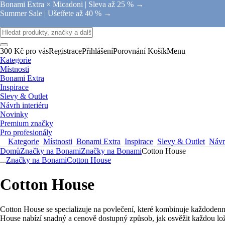
Bonami Extra × Micadoni |
Sleva až 25 % →
Summer Sale |
Ušetřete až 40 % →
300 Kč pro vás
Registrace
Přihlášení
Porovnání
Košík
Menu
Kategorie
Místnosti
Bonami Extra
Inspirace
Slevy & Outlet
Návrh interiéru
Novinky
Premium značky
Pro profesionály
Kategorie
Místnosti
Bonami Extra
Inspirace
Slevy & Outlet
Návrh
Domů
Značky na Bonami
Značky na Bonami
Cotton House
...
Značky na Bonami
Cotton House
Cotton House
Cotton House se specializuje na povlečení, které kombinuje každodenní
House nabízí snadný a cenově dostupný způsob, jak osvěžit každou lož