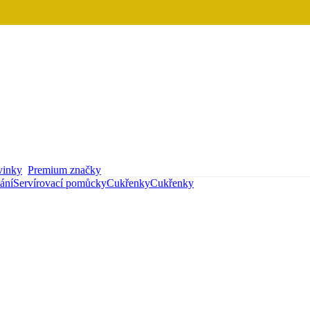
inky
Premium značky
vání
Servírovací pomůcky
Cukřenky
Cukřenky