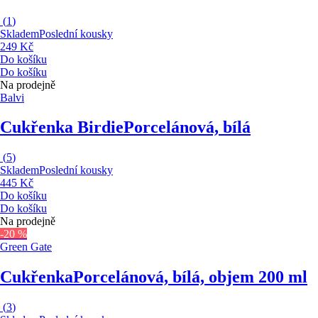
(
1
)
Skladem
Poslední kousky
249 Kč
Do košíku
Do košíku
Na prodejně
Balvi
Cukřenka Birdie
Porcelánová, bílá
(
5
)
Skladem
Poslední kousky
445 Kč
Do košíku
Do košíku
Na prodejně
-20 %
Green Gate
Cukřenka
Porcelánová, bílá, objem 200 ml
(
3
)