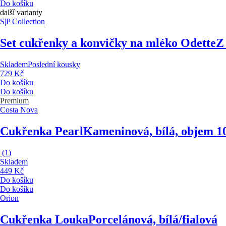
Do košíku
další varianty
S|P Collection
Set cukřenky a konvičky na mléko Odette
Z
Skladem
Poslední kousky
729 Kč
Do košíku
Do košíku
Premium
Costa Nova
Cukřenka Pearl
Kameninová, bílá, objem 1
(
1
)
Skladem
449 Kč
Do košíku
Do košíku
Orion
Cukřenka Louka
Porcelánová, bílá/fialová