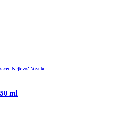
nocení
Nejlevnější za kus
350 ml