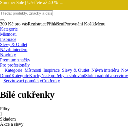
Summer Sale |
Ušetřete až 40 % →
300 Kč pro vás
Registrace
Přihlášení
Porovnání
Košík
Menu
Kategorie
Místnosti
Inspirace
Slevy & Outlet
Návrh interiéru
Novinky
Premium značky
Pro profesionály
Kategorie
Místnosti
Inspirace
Slevy & Outlet
Návrh interiéru
Nov
Domů
Kategorie
Kuchyňské potřeby a stolování
Stolní nádobí a servíro
...
Servírovací pomůcky
Cukřenky
Bílé cukřenky
Filtry
1
Skladem
Akce a slevy