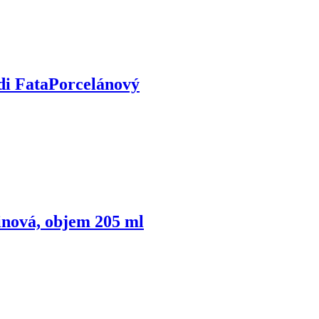
di Fata
Porcelánový
inová, objem 205 ml