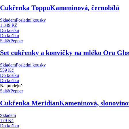
Cukřenka Toppu
Kameninová, černobílá
Skladem
Poslední kousky
1 349 Kč
Do košíku
Do košíku
Salt&Pepper
Set cukřenky a konvičky na mléko Ora Glo
Skladem
Poslední kousky
559 Kč
Do košíku
Do košíku
Na prodejně
Salt&Pepper
Cukřenka Meridian
Kameninová, slonovino
Skladem
179 Kč
Do košíku