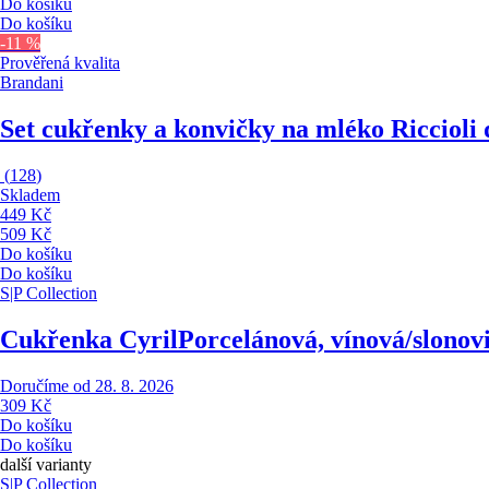
Do košíku
Do košíku
-11 %
Prověřená kvalita
Brandani
Set cukřenky a konvičky na mléko Riccioli 
(
128
)
Skladem
449 Kč
509 Kč
Do košíku
Do košíku
S|P Collection
Cukřenka Cyril
Porcelánová, vínová/slonov
Doručíme od 28. 8. 2026
309 Kč
Do košíku
Do košíku
další varianty
S|P Collection