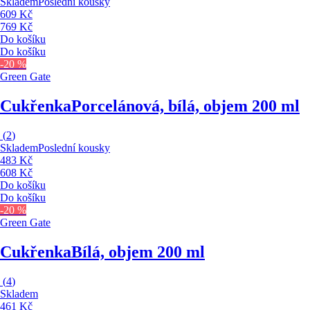
Skladem
Poslední kousky
609 Kč
769 Kč
Do košíku
Do košíku
-20 %
Green Gate
Cukřenka
Porcelánová, bílá, objem 200 ml
(
2
)
Skladem
Poslední kousky
483 Kč
608 Kč
Do košíku
Do košíku
-20 %
Green Gate
Cukřenka
Bílá, objem 200 ml
(
4
)
Skladem
461 Kč