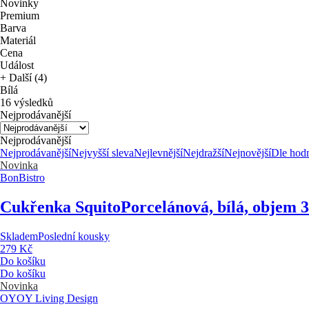
Novinky
Premium
Barva
Materiál
Cena
Událost
+ Další (4)
Bílá
16 výsledků
Nejprodávanější
Nejprodávanější
Nejprodávanější
Nejvyšší sleva
Nejlevnější
Nejdražší
Nejnovější
Dle hod
Novinka
BonBistro
Cukřenka Squito
Porcelánová, bílá, objem 
Skladem
Poslední kousky
279 Kč
Do košíku
Do košíku
Novinka
OYOY Living Design