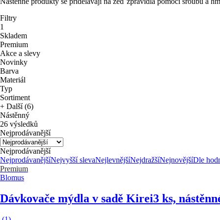
Nástěnné produkty se přidělávají na zeď zpravidla pomocí šroubů a hmo
Filtry
1
Skladem
Premium
Akce a slevy
Novinky
Barva
Materiál
Typ
Sortiment
+ Další (6)
Nástěnný
26 výsledků
Nejprodávanější
Nejprodávanější
Nejprodávanější
Nejvyšší sleva
Nejlevnější
Nejdražší
Nejnovější
Dle hod
Premium
Blomus
Dávkovače mýdla v sadě Kirei
3 ks, nástěnn
(
1
)