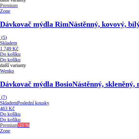
Premium
Zone
Dávkovač mýdla Rim
Nástěnný, kovový, bíl
(
5
)
Skladem
1 749 Kč
Do košíku
Do košíku
další varianty
Wenko
Dávkovač mýdla Bosio
Nástěnný, skleněný, 
(
7
)
Skladem
Poslední kousky
463 Kč
Do košíku
Do košíku
Premium
-21 %
Zone