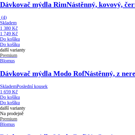
Dávkovač mýdla Rim
Nástěnný, kovový, čer
(
4
)
Skladem
1 380 Kč
1 749 Kč
Do košíku
Do košíku
další varianty
Premium
Blomus
Dávkovač mýdla Modo Rof
Nástěnný, z nere
Skladem
Poslední kousek
1 659 Kč
Do košíku
Do košíku
další varianty
Na prodejně
Premium
Blomus