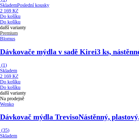
Skladem
Poslední kousky
2 169 Kč
Do košíku
Do košíku
další varianty
Premium
Blomus
Dávkovače mýdla v sadě Kirei
3 ks, nástěnn
(
1
)
Skladem
2 169 Kč
Do košíku
Do košíku
další varianty
Na prodejně
Wenko
Dávkovač mýdla Treviso
Nástěnný, plastový
(
35
)
Skladem