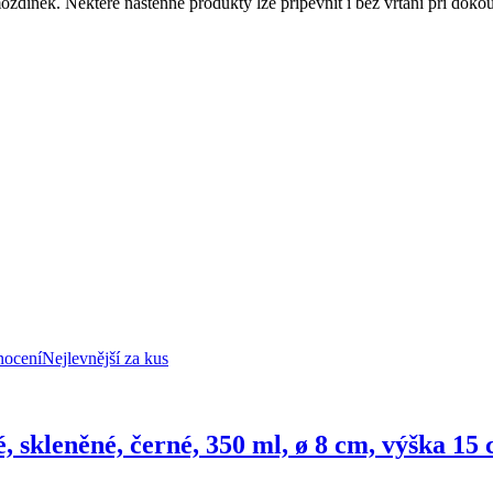
ždinek. Některé nástěnné produkty lze připevnit i bez vrtání při doko
nocení
Nejlevnější za kus
é, skleněné, černé, 350 ml, ø 8 cm, výška 15