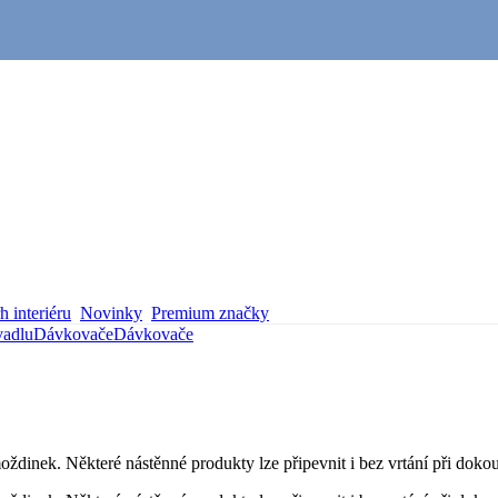
 interiéru
Novinky
Premium značky
adlu
Dávkovače
Dávkovače
ždinek. Některé nástěnné produkty lze připevnit i bez vrtání při doko