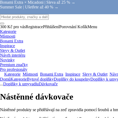
Bonami Extra × Micadoni |
Sleva až 25 % →
Summer Sale |
Ušetřete až 40 % →
300 Kč pro vás
Registrace
Přihlášení
Porovnání
Košík
Menu
Kategorie
Místnosti
Bonami Extra
Inspirace
Slevy & Outlet
Návrh interiéru
Novinky
Premium značky
Pro profesionály
Kategorie
Místnosti
Bonami Extra
Inspirace
Slevy & Outlet
Návrh
Domů
Kategorie
Bytové doplňky
Doplňky do koupelny
Doplňky k umyv
...
Doplňky k umyvadlu
Dávkovače
Nástěnné dávkovače
Nástěnné produkty se přidělávají na zeď zpravidla pomocí šroubů a hmo