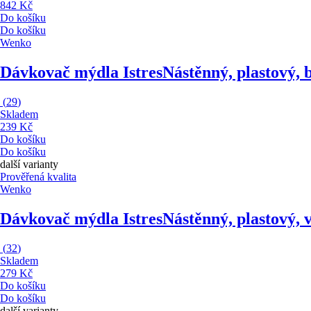
842 Kč
Do košíku
Do košíku
Wenko
Dávkovač mýdla Istres
Nástěnný, plastový, 
(
29
)
Skladem
239 Kč
Do košíku
Do košíku
další varianty
Prověřená kvalita
Wenko
Dávkovač mýdla Istres
Nástěnný, plastový, 
(
32
)
Skladem
279 Kč
Do košíku
Do košíku
další varianty