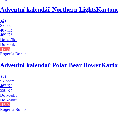
Adventní kalendář Northern Lights
Karton
(
4
)
Skladem
407 Kč
489 Kč
Do košíku
Do košíku
-17 %
Roger la Borde
Adventní kalendář Polar Bear Bower
Karto
(
5
)
Skladem
463 Kč
559 Kč
Do košíku
Do košíku
-16 %
Roger la Borde