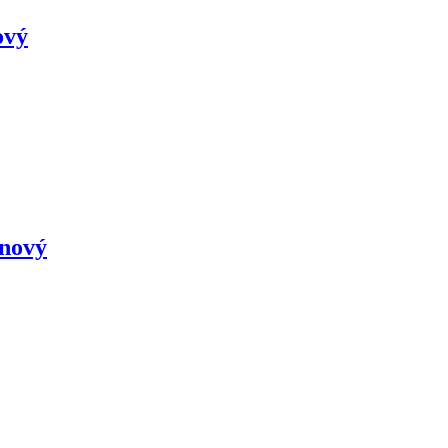
ový
nový