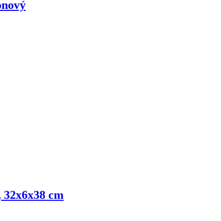
onový
, 32x6x38 cm