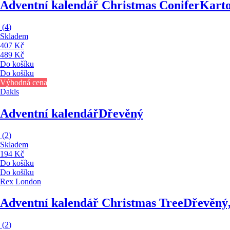
Adventní kalendář Christmas Conifer
Kart
(
4
)
Skladem
407 Kč
489 Kč
Do košíku
Do košíku
Výhodná cena
Dakls
Adventní kalendář
Dřevěný
(
2
)
Skladem
194 Kč
Do košíku
Do košíku
Rex London
Adventní kalendář Christmas Tree
Dřevěný
(
2
)