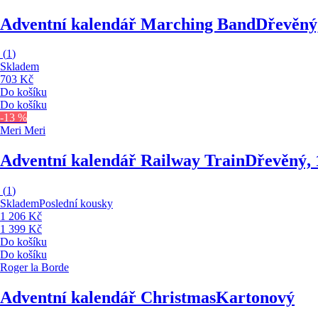
Adventní kalendář Marching Band
Dřevěný
(
1
)
Skladem
703 Kč
Do košíku
Do košíku
-13 %
Meri Meri
Adventní kalendář Railway Train
Dřevěný,
(
1
)
Skladem
Poslední kousky
1 206 Kč
1 399 Kč
Do košíku
Do košíku
Roger la Borde
Adventní kalendář Christmas
Kartonový