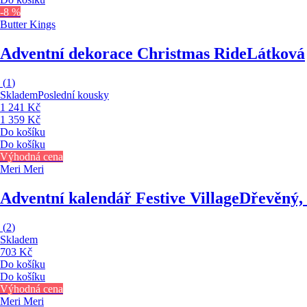
-8 %
Butter Kings
Adventní dekorace Christmas Ride
Látková
(
1
)
Skladem
Poslední kousky
1 241 Kč
1 359 Kč
Do košíku
Do košíku
Výhodná cena
Meri Meri
Adventní kalendář Festive Village
Dřevěný,
(
2
)
Skladem
703 Kč
Do košíku
Do košíku
Výhodná cena
Meri Meri