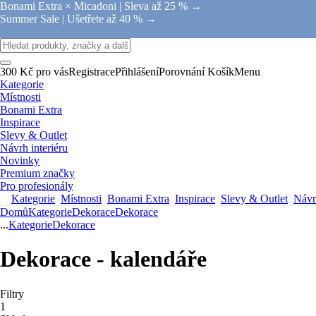
Bonami Extra × Micadoni |
Sleva až 25 % →
Summer Sale |
Ušetřete až 40 % →
300 Kč pro vás
Registrace
Přihlášení
Porovnání
Košík
Menu
Kategorie
Místnosti
Bonami Extra
Inspirace
Slevy & Outlet
Návrh interiéru
Novinky
Premium značky
Pro profesionály
Kategorie
Místnosti
Bonami Extra
Inspirace
Slevy & Outlet
Návrh
Domů
Kategorie
Dekorace
Dekorace
...
Kategorie
Dekorace
Dekorace - kalendáře
Filtry
1