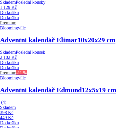
Skladem
Poslední kousky
1 129 Kč
Do košíku
Do košíku
Premium
Bloomingville
Adventní kalendář Elimar
10x20x29 cm
Skladem
Poslední kousek
2 102 Kč
Do košíku
Do košíku
Premium
-11 %
Bloomingville
Adventní kalendář Edmund
12x5x19 cm
(
4
)
Skladem
398 Kč
449 Kč
Do košíku
Do košíku