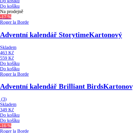
Do košíku
Do košíku
Na prodejně
-17 %
Roger la Borde
Adventní kalendář Storytime
Kartonový
Skladem
463 Kč
559 Kč
Do košíku
Do košíku
Roger la Borde
Adventní kalendář Brilliant Birds
Kartonov
(
3
)
Skladem
349 Kč
Do košíku
Do košíku
-16 %
Roger la Borde