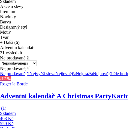
Skladem
Akce a slevy
Premium
Novinky
Barva
Designový styl
Motiv
Tvar
+ Další (6)
Adventní kalendář
21 výsledků
Nejprodávanější
Nejprodávanější
Nejprodávanější
Nejvyšší sleva
Nejlevnější
Nejdražší
Nejnovější
Dle hod
-17 %
Roger la Borde
Adventní kalendář A Christmas Party
Kart
(
1
)
Skladem
463 Kč
559 Kč