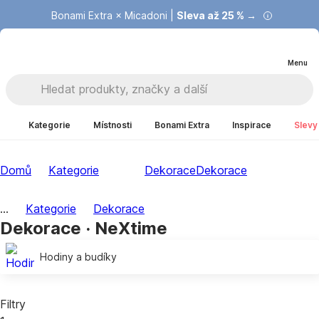
Bonami Extra × Micadoni |
Summer Sale |
Ušetřete až 40 % →
Sleva až 25 % →
Menu
Kategorie
Místnosti
Bonami Extra
Inspirace
Slevy
Domů
Kategorie
Dekorace
Dekorace
...
Kategorie
Dekorace
Dekorace · NeXtime
Hodiny a budíky
Filtry