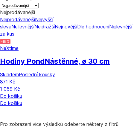
Nejprodávanější
Nejprodávanější
Nejvyšší
sleva
Nejlevnější
Nejdražší
Nejnovější
Dle hodnocení
Nejlevnější
za kus
-18 %
NeXtime
Hodiny Pond
Nástěnné, ø 30 cm
Skladem
Poslední kousky
871 Kč
1 069 Kč
Do košíku
Do košíku
Pro zobrazení více výsledků odeberte některý z filtrů