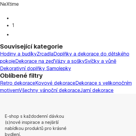
NeXtime
1
Související kategorie
Hodiny a budíky
Zrcadla
Doplňky a dekorace do dětského
pokoje
Dekorace na zeď
Vázy a sošky
Svíčky a vůně
Dekorativní doplňky
Samolepky
Oblíbené filtry
Retro dekorace
Kovové dekorace
Dekorace s velikonočním
motivem
Všechny vánoční dekorace
Jarní dekorace
E-shop s každodenní dávkou
(s)nové inspirace a nejširší
nabídkou produktů pro krásné
bydlení.