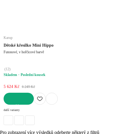
Karup
Dětské křesílko Mini Hippo
Futonové, v hořčicové barvě
(
12
)
Skladem
Poslední kousek
5 624 Kč
6 249 Kč
DO KOŠÍKU
další varianty
Pro zobrazení více výsledků odeberte některý z filtrů