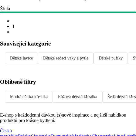
Žlutá
1
Související kategorie
Dětské lavice
Dětské sedací vaky a pytle
Dětské pufíky
S
Oblíbené filtry
Modrá dětská křesílka
Růžová dětská křesílka
Šedá dětská křes
E-shop s každodenní dávkou (s)nové inspirace a nejširší nabídkou
produktů pro krásné bydlení.
Česká