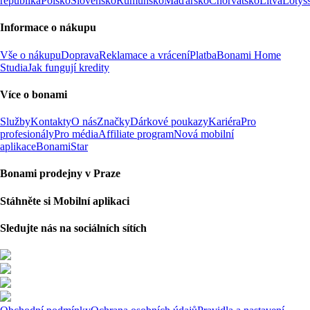
republika
Polsko
Slovensko
Rumunsko
Maďarsko
Chorvatsko
Litva
Lotyš
Informace o nákupu
Vše o nákupu
Doprava
Reklamace a vrácení
Platba
Bonami Home
Studia
Jak fungují kredity
Více o bonami
Služby
Kontakty
O nás
Značky
Dárkové poukazy
Kariéra
Pro
profesionály
Pro média
Affiliate program
Nová mobilní
aplikace
BonamiStar
Bonami prodejny v Praze
Stáhněte si Mobilní aplikaci
Sledujte nás na sociálních sítích