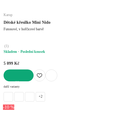
Karup
Dětské křesílko Mini Nido
Futonové, v hořčicové barvě
(
1
)
Skladem
Poslední kousek
5 099 Kč
DO KOŠÍKU
další varianty
+2
-10 %