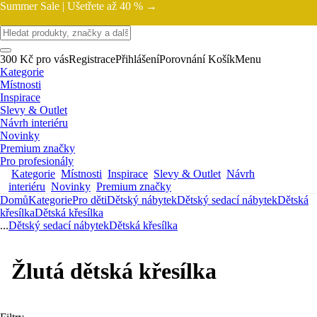
Summer Sale |
Ušetřete až 40 % →
300 Kč pro vás
Registrace
Přihlášení
Porovnání
Košík
Menu
Kategorie
Místnosti
Inspirace
Slevy & Outlet
Návrh interiéru
Novinky
Premium značky
Pro profesionály
Kategorie
Místnosti
Inspirace
Slevy & Outlet
Návrh
interiéru
Novinky
Premium značky
Domů
Kategorie
Pro děti
Dětský nábytek
Dětský sedací nábytek
Dětská
křesílka
Dětská křesílka
...
Dětský sedací nábytek
Dětská křesílka
Žlutá dětská křesílka