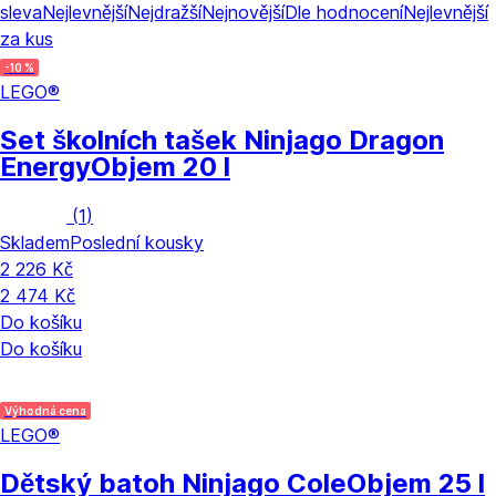
sleva
Nejlevnější
Nejdražší
Nejnovější
Dle hodnocení
Nejlevnější
za kus
-10 %
LEGO®
Set školních tašek Ninjago Dragon
Energy
Objem 20 l
(
1
)
Skladem
Poslední kousky
2 226 Kč
2 474 Kč
Do košíku
Do košíku
Výhodná cena
LEGO®
Dětský batoh Ninjago Cole
Objem 25 l