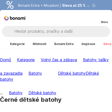
Bonami Extra × Micadoni |
Summer Sale |
Ušetřete až 40 % →
Sleva až 25 % →
Menu
Kategorie
Místnosti
Bonami Extra
Inspirace
Slevy
Domů
Kategorie
Volný čas a zábava
Batohy, tašky
a zavazadla
Batohy
Dětské batohy
Dětské
batohy
...
Batohy
Dětské batohy
Černé dětské batohy