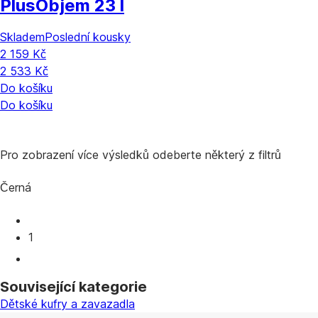
Plus
Objem 23 l
Skladem
Poslední kousky
2 159 Kč
2 533 Kč
Do košíku
Do košíku
Pro zobrazení více výsledků odeberte některý z filtrů
Černá
1
Související kategorie
Dětské kufry a zavazadla