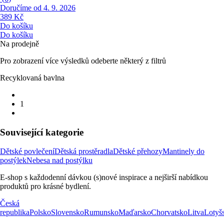
Doručíme od 4. 9. 2026
389 Kč
Do košíku
Do košíku
Na prodejně
Pro zobrazení více výsledků odeberte některý z filtrů
Recyklovaná bavlna
1
Související kategorie
Dětské povlečení
Dětská prostěradla
Dětské přehozy
Mantinely do
postýlek
Nebesa nad postýlku
E-shop s každodenní dávkou (s)nové inspirace a nejširší nabídkou
produktů pro krásné bydlení.
Česká
republika
Polsko
Slovensko
Rumunsko
Maďarsko
Chorvatsko
Litva
Lotyš