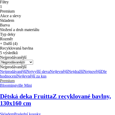
Filtry
1
Premium
Akce a slevy
Skladem
Barva
Složení a druh materiálu
Typ deky
Rozměr
+ Další (4)
Recyklovaná bavlna
5 výsledků
Nejprodávanější
Nejprodávanější
Nejprodávanější
Nejvyšší sleva
Nejlevnější
Nejdražší
Nejnovější
Dle
hodnocení
Nejlevnější za kus
Premium
Bloomingville Mini
Dětská deka Fruitta
Z recyklované bavlny,
130x160 cm
Skladem
Poslední kousky