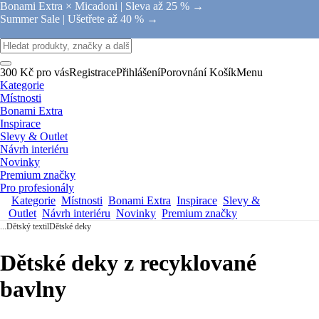
Bonami Extra × Micadoni |
Sleva až 25 % →
Summer Sale |
Ušetřete až 40 % →
300 Kč pro vás
Registrace
Přihlášení
Porovnání
Košík
Menu
Kategorie
Místnosti
Bonami Extra
Inspirace
Slevy & Outlet
Návrh interiéru
Novinky
Premium značky
Pro profesionály
Kategorie
Místnosti
Bonami Extra
Inspirace
Slevy &
Outlet
Návrh interiéru
Novinky
Premium značky
...
Dětský textil
Dětské deky
Dětské deky z recyklované
bavlny