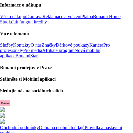
Informace o nákupu
Vše o nákupu
Doprava
Reklamace a vrácení
Platba
Bonami Home
Studia
Jak fungují kredity
Více o bonami
Služby
Kontakty
O nás
Značky
Dárkové poukazy
Kariéra
Pro
profesionály
Pro média
Affiliate program
Nová mobilní
aplikace
BonamiStar
Bonami prodejny v Praze
Stáhněte si Mobilní aplikaci
Sledujte nás na sociálních sítích
Obchodní podmínky
Ochrana osobních údajů
Pravidla a nastavení
cookies