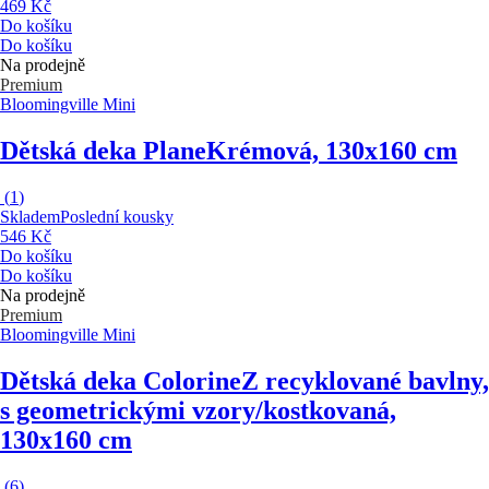
469 Kč
Do košíku
Do košíku
Na prodejně
Premium
Bloomingville Mini
Dětská deka Plane
Krémová, 130x160 cm
(
1
)
Skladem
Poslední kousky
546 Kč
Do košíku
Do košíku
Na prodejně
Premium
Bloomingville Mini
Dětská deka Colorine
Z recyklované bavlny,
s geometrickými vzory/kostkovaná,
130x160 cm
(
6
)