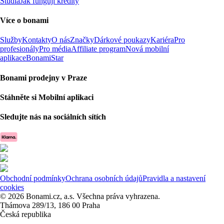
Studia
Jak fungují kredity
Více o bonami
Služby
Kontakty
O nás
Značky
Dárkové poukazy
Kariéra
Pro
profesionály
Pro média
Affiliate program
Nová mobilní
aplikace
BonamiStar
Bonami prodejny v Praze
Stáhněte si Mobilní aplikaci
Sledujte nás na sociálních sítích
Obchodní podmínky
Ochrana osobních údajů
Pravidla a nastavení
cookies
© 2026 Bonami.cz, a.s. Všechna práva vyhrazena.
Thámova 289/13, 186 00 Praha
Česká republika