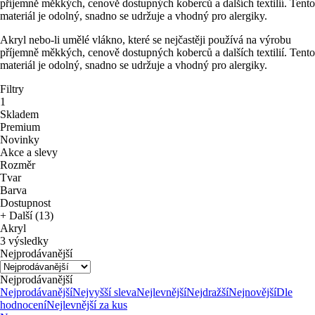
příjemně měkkých, cenově dostupných koberců a dalších textilií. Tento
materiál je odolný, snadno se udržuje a vhodný pro alergiky.
Akryl nebo-li umělé vlákno, které se nejčastěji používá na výrobu
příjemně měkkých, cenově dostupných koberců a dalších textilií. Tento
materiál je odolný, snadno se udržuje a vhodný pro alergiky.
Filtry
1
Skladem
Premium
Novinky
Akce a slevy
Rozměr
Tvar
Barva
Dostupnost
+ Další (13)
Akryl
3 výsledky
Nejprodávanější
Nejprodávanější
Nejprodávanější
Nejvyšší sleva
Nejlevnější
Nejdražší
Nejnovější
Dle
hodnocení
Nejlevnější za kus