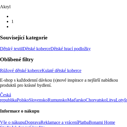
Akryl
1
Související kategorie
Dětský textil
Dětské koberce
Dětské hrací podložky
Oblíbené filtry
Růžové dětské koberce
Kulaté dětské koberce
E-shop s každodenní dávkou (s)nové inspirace a nejširší nabídkou
produktů pro krásné bydlení.
Česká
republika
Polsko
Slovensko
Rumunsko
Maďarsko
Chorvatsko
Litva
Lotyš
Informace o nákupu
Vše o nákupu
Doprava
Reklamace a vrácení
Platba
Bonami Home