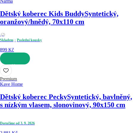
Narma
Dětský koberec Kids Buddy
Syntetický,
oranžový/hnědý, 70x110 cm
(
2
)
Skladem
Poslední kousky
899 Kč
DO KOŠÍKU
Premium
Kave Home
Dětský koberec Pecky
Syntetický, bavlněný,
s nízkým vlasem, slonovinový, 90x150 cm
Doručíme od 3. 9. 2026
2 881 Kč