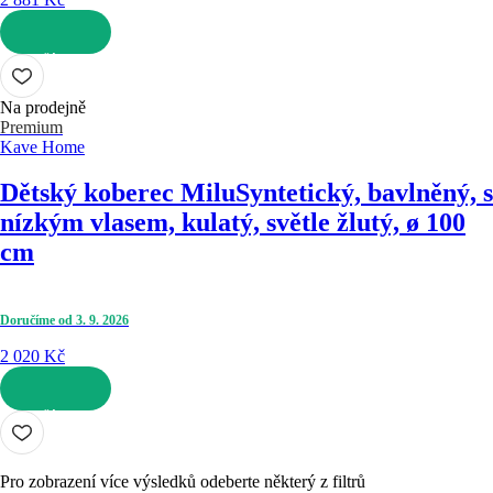
DO KOŠÍKU
Na prodejně
Premium
Kave Home
Dětský koberec Milu
Syntetický, bavlněný, s
nízkým vlasem, kulatý, světle žlutý, ø 100
cm
Doručíme od 3. 9. 2026
2 020 Kč
DO KOŠÍKU
Pro zobrazení více výsledků odeberte některý z filtrů