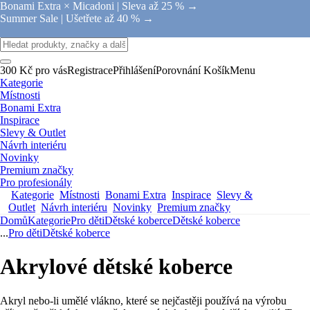
Bonami Extra × Micadoni |
Sleva až 25 % →
Summer Sale |
Ušetřete až 40 % →
300 Kč pro vás
Registrace
Přihlášení
Porovnání
Košík
Menu
Kategorie
Místnosti
Bonami Extra
Inspirace
Slevy & Outlet
Návrh interiéru
Novinky
Premium značky
Pro profesionály
Kategorie
Místnosti
Bonami Extra
Inspirace
Slevy &
Outlet
Návrh interiéru
Novinky
Premium značky
Domů
Kategorie
Pro děti
Dětské koberce
Dětské koberce
...
Pro děti
Dětské koberce
Akrylové dětské koberce
Akryl nebo-li umělé vlákno, které se nejčastěji používá na výrobu