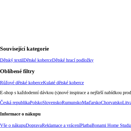
Související kategorie
Dětský textil
Dětské koberce
Dětské hrací podložky
Oblíbené filtry
Růžové dětské koberce
Kulaté dětské koberce
E-shop s každodenní dávkou (s)nové inspirace a nejširší nabídkou prod
Česká republika
Polsko
Slovensko
Rumunsko
Maďarsko
Chorvatsko
Litv
Informace o nákupu
Vše o nákupu
Doprava
Reklamace a vrácení
Platba
Bonami Home Studi