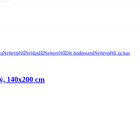
va
Nejlevnější
Nejdražší
Nejnovější
Dle hodnocení
Nejlevnější za kus
lý, 140x200 cm