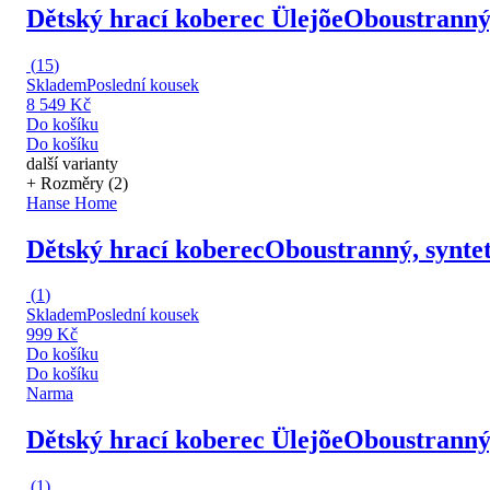
Dětský hrací koberec Ülejõe
Oboustranný,
(
15
)
Skladem
Poslední kousek
8 549 Kč
Do košíku
Do košíku
další varianty
+ Rozměry (2)
Hanse Home
Dětský hrací koberec
Oboustranný, syntet
(
1
)
Skladem
Poslední kousek
999 Kč
Do košíku
Do košíku
Narma
Dětský hrací koberec Ülejõe
Oboustranný,
(
1
)