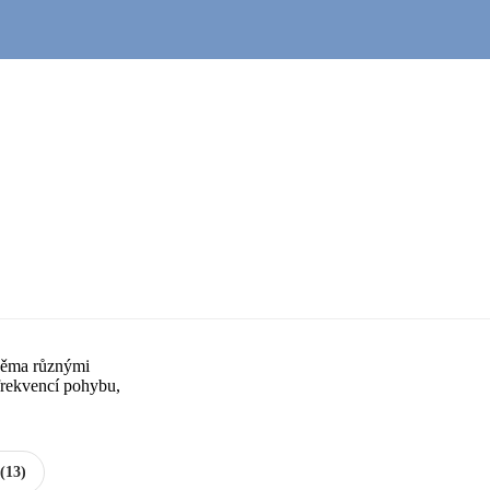
dvěma různými
frekvencí pohybu,
 (13)