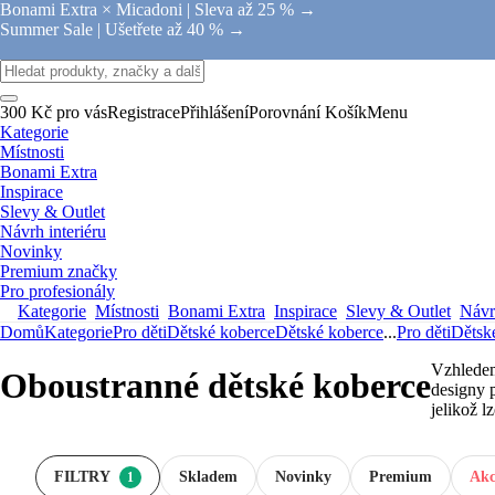
Bonami Extra × Micadoni |
Sleva až 25 % →
Summer Sale |
Ušetřete až 40 % →
300 Kč pro vás
Registrace
Přihlášení
Porovnání
Košík
Menu
Kategorie
Místnosti
Bonami Extra
Inspirace
Slevy & Outlet
Návrh interiéru
Novinky
Premium značky
Pro profesionály
Kategorie
Místnosti
Bonami Extra
Inspirace
Slevy & Outlet
Návrh
Domů
Kategorie
Pro děti
Dětské koberce
Dětské koberce
...
Pro děti
Dětsk
Vzhledem
Oboustranné dětské koberce
designy 
jelikož 
FILTRY
Skladem
Novinky
Premium
Akc
1