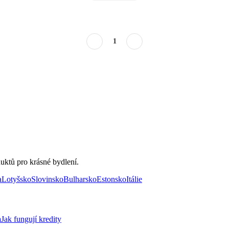
1
uktů pro krásné bydlení.
a
Lotyšsko
Slovinsko
Bulharsko
Estonsko
Itálie
a
Jak fungují kredity