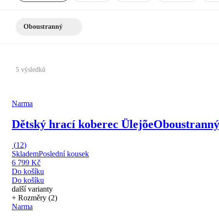
Oboustranný
5 výsledků
Narma
Dětský hrací koberec Ülejõe
Oboustranný,
(
12
)
Skladem
Poslední kousek
6 799 Kč
Do košíku
Do košíku
další varianty
+ Rozměry (2)
Narma