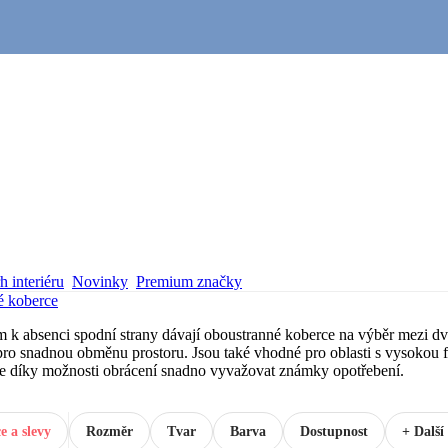
 interiéru
Novinky
Premium značky
é koberce
 k absenci spodní strany dávají oboustranné koberce na výběr mezi 
pro snadnou obměnu prostoru. Jsou také vhodné pro oblasti s vysokou 
lze díky možnosti obrácení snadno vyvažovat známky opotřebení.
e a slevy
Rozměr
Tvar
Barva
Dostupnost
+ Další