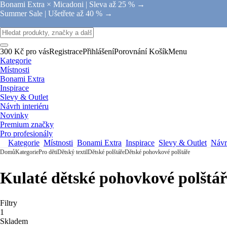
Bonami Extra × Micadoni |
Sleva až 25 % →
Summer Sale |
Ušetřete až 40 % →
300 Kč pro vás
Registrace
Přihlášení
Porovnání
Košík
Menu
Kategorie
Místnosti
Bonami Extra
Inspirace
Slevy & Outlet
Návrh interiéru
Novinky
Premium značky
Pro profesionály
Kategorie
Místnosti
Bonami Extra
Inspirace
Slevy & Outlet
Návrh
Domů
Kategorie
Pro děti
Dětský textil
Dětské polštáře
Dětské pohovkové polštáře
Kulaté dětské pohovkové polštář
Filtry
1
Skladem