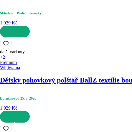
Skladem
Poslední kousky
1 929 Kč
DO KOŠÍKU
další varianty
+2
Premium
Wigiwama
Dětský pohovkový polštář Ball
Z textilie bo
Doručíme od 25. 8. 2026
1 929 Kč
DO KOŠÍKU