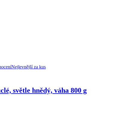
nocení
Nejlevnější za kus
uclé, světle hnědý, váha 800 g