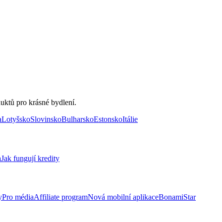
uktů pro krásné bydlení.
a
Lotyšsko
Slovinsko
Bulharsko
Estonsko
Itálie
a
Jak fungují kredity
y
Pro média
Affiliate program
Nová mobilní aplikace
BonamiStar