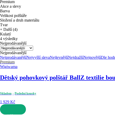
Premium
Akce a slevy
Barva
Velikost polštáře
Složení a druh materiálu
Tvar
+ Další (4)
Kulatý
4 výsledky
Nejprodávanější
Nejprodávanější
Nejprodávanější
Nejvyšší sleva
Nejlevnější
Nejdražší
Nejnovější
Dle hod
Premium
Wigiwama
Dětský pohovkový polštář Ball
Z textilie bo
Skladem
Poslední kousky
1 929 Kč