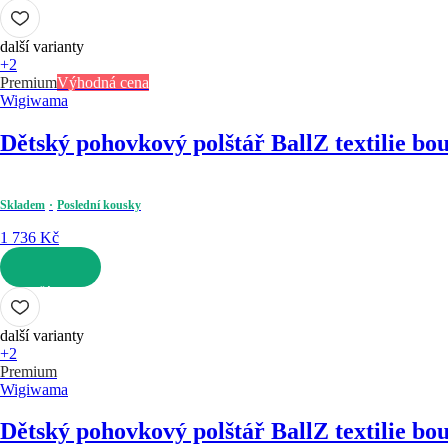
DO KOŠÍKU
další varianty
+2
Premium
Výhodná cena
Wigiwama
Dětský pohovkový polštář Ball
Z textilie bo
Skladem
Poslední kousky
1 736 Kč
DO KOŠÍKU
další varianty
+2
Premium
Wigiwama
Dětský pohovkový polštář Ball
Z textilie bo