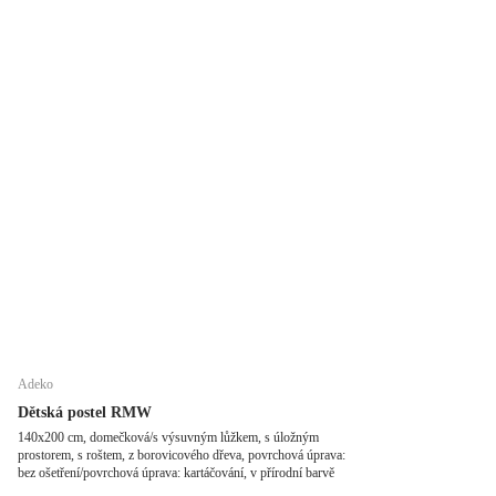
Adeko
Dětská postel RMW
140x200 cm, domečková/s výsuvným lůžkem, s úložným
prostorem, s roštem, z borovicového dřeva, povrchová úprava:
bez ošetření/povrchová úprava: kartáčování, v přírodní barvě