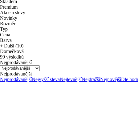
Skladem
Premium
Akce a slevy
Novinky
Rozměr
Typ
Cena
Barva
+ Další (10)
Domečková
99 výsledků
Nejprodávanější
Nejprodávanější
Nejprodávanější
Nejvyšší sleva
Nejlevnější
Nejdražší
Nejnovější
Dle hod