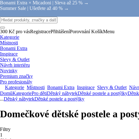
Bonami Extra × Micadoni |
Sleva až 25 % →
Summer Sale |
Ušetřete až 40 % →
300 Kč pro vás
Registrace
Přihlášení
Porovnání
Košík
Menu
Kategorie
Místnosti
Bonami Extra
Inspirace
Slevy & Outlet
Návrh interiéru
Novinky
Premium značky
Pro profesionály
Kategorie
Místnosti
Bonami Extra
Inspirace
Slevy & Outlet
Návrh
Domů
Kategorie
Pro děti
Dětský nábytek
Dětské postele a postýlky
Dětsk
...
Dětský nábytek
Dětské postele a postýlky
Domečkové dětské postele a post
Filtry
1