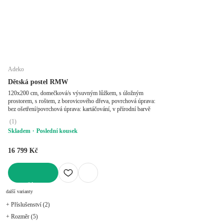
Adeko
Dětská postel RMW
120x200 cm, domečková/s výsuvným lůžkem, s úložným
prostorem, s roštem, z borovicového dřeva, povrchová úprava:
bez ošetření/povrchová úprava: kartáčování, v přírodní barvě
(
1
)
Skladem
Poslední kousek
16 799 Kč
DO KOŠÍKU
další varianty
+ Příslušenství (2)
+ Rozměr (5)