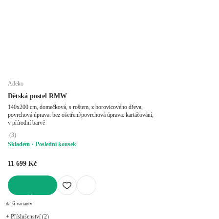
Adeko
Dětská postel RMW
140x200 cm, domečková, s roštem, z borovicového dřeva,
povrchová úprava: bez ošetření/povrchová úprava: kartáčování,
v přírodní barvě
(
3
)
Skladem
Poslední kousek
11 699 Kč
DO KOŠÍKU
další varianty
+ Příslušenství (2)