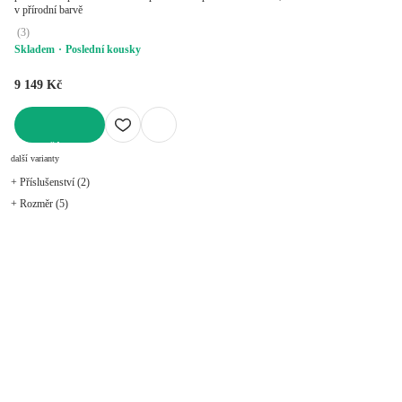
v přírodní barvě
(
3
)
Skladem
Poslední kousky
9 149 Kč
DO KOŠÍKU
další varianty
+ Příslušenství (2)
+ Rozměr (5)