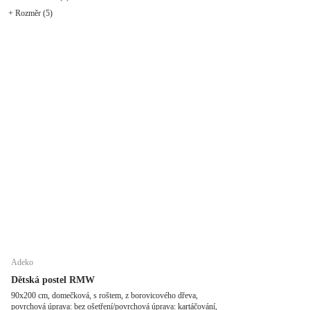
+ Rozměr (5)
Adeko
Dětská postel RMW
90x200 cm, domečková, s roštem, z borovicového dřeva,
povrchová úprava: bez ošetření/povrchová úprava: kartáčování,