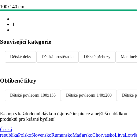
100x140 cm
1
Související kategorie
Dětské deky
Dětská prostěradla
Dětské přehozy
Mantinel
Oblíbené filtry
Dětské povlečení 100x135
Dětské povlečení 140x200
Dětské 
E-shop s každodenní dávkou (s)nové inspirace a nejširší nabídkou
produktů pro krásné bydlení.
Česká
republika
Polsko
Slovensko
Rumunsko
Maďarsko
Chorvatsko
Litva
Lotyš