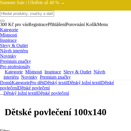
Summer Sale |
Ušetřete až 40 % →
300 Kč pro vás
Registrace
Přihlášení
Porovnání
Košík
Menu
Kategorie
Místnosti
Inspirace
Slevy & Outlet
Návrh interiéru
Novinky
Premium značky
Pro profesionály
Kategorie
Místnosti
Inspirace
Slevy & Outlet
Návrh
interiéru
Novinky
Premium značky
Domů
Kategorie
Pro děti
Dětský textil
Dětský ložní textil
Dětské
povlečení
Dětské povlečení
...
Dětský ložní textil
Dětské povlečení
Dětské povlečení 100x140