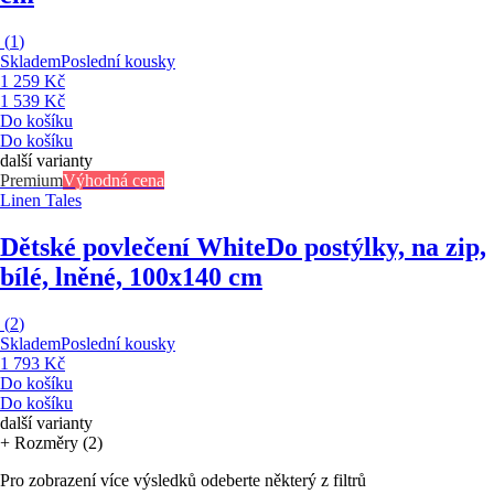
(
1
)
Skladem
Poslední kousky
1 259 Kč
1 539 Kč
Do košíku
Do košíku
další varianty
Premium
Výhodná cena
Linen Tales
Dětské povlečení White
Do postýlky, na zip,
bílé, lněné, 100x140 cm
(
2
)
Skladem
Poslední kousky
1 793 Kč
Do košíku
Do košíku
další varianty
+ Rozměry (2)
Pro zobrazení více výsledků odeberte některý z filtrů