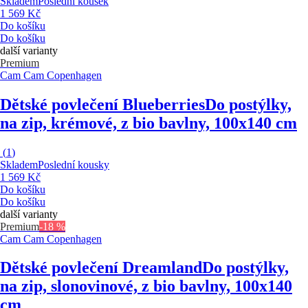
Skladem
Poslední kousek
1 569 Kč
Do košíku
Do košíku
další varianty
Premium
Cam Cam Copenhagen
Dětské povlečení Blueberries
Do postýlky,
na zip, krémové, z bio bavlny, 100x140 cm
(
1
)
Skladem
Poslední kousky
1 569 Kč
Do košíku
Do košíku
další varianty
Premium
-18 %
Cam Cam Copenhagen
Dětské povlečení Dreamland
Do postýlky,
na zip, slonovinové, z bio bavlny, 100x140
cm