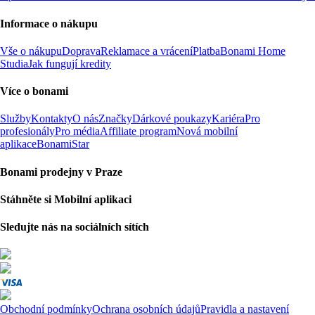
Informace o nákupu
Vše o nákupu
Doprava
Reklamace a vrácení
Platba
Bonami Home
Studia
Jak fungují kredity
Více o bonami
Služby
Kontakty
O nás
Značky
Dárkové poukazy
Kariéra
Pro
profesionály
Pro média
Affiliate program
Nová mobilní
aplikace
BonamiStar
Bonami prodejny v Praze
Stáhněte si Mobilní aplikaci
Sledujte nás na sociálních sítích
Obchodní podmínky
Ochrana osobních údajů
Pravidla a nastavení