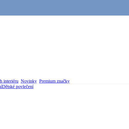
 interiéru
Novinky
Premium značky
ní
Dětské povlečení