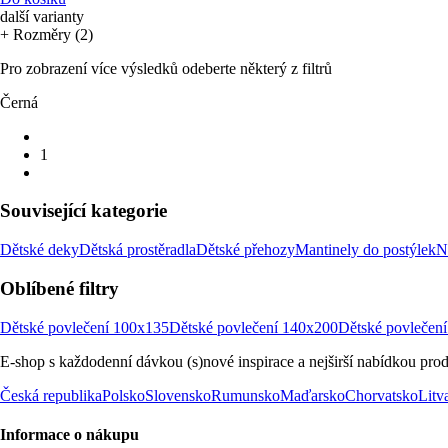
další varianty
+ Rozměry (2)
Pro zobrazení více výsledků odeberte některý z filtrů
Černá
1
Související kategorie
Dětské deky
Dětská prostěradla
Dětské přehozy
Mantinely do postýlek
N
Oblíbené filtry
Dětské povlečení 100x135
Dětské povlečení 140x200
Dětské povlečen
E-shop s každodenní dávkou (s)nové inspirace a nejširší nabídkou prod
Česká republika
Polsko
Slovensko
Rumunsko
Maďarsko
Chorvatsko
Litv
Informace o nákupu