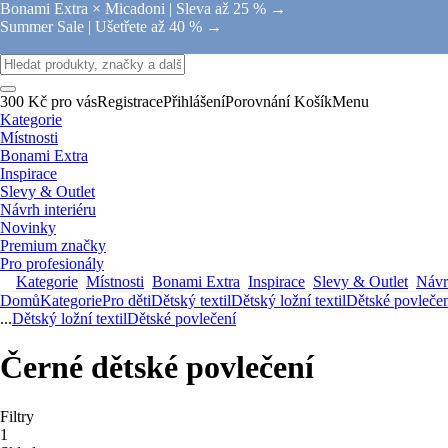
Bonami Extra × Micadoni |
Sleva až 25 % →
Summer Sale |
Ušetřete až 40 % →
300 Kč pro vás
Registrace
Přihlášení
Porovnání
Košík
Menu
Kategorie
Místnosti
Bonami Extra
Inspirace
Slevy & Outlet
Návrh interiéru
Novinky
Premium značky
Pro profesionály
Kategorie
Místnosti
Bonami Extra
Inspirace
Slevy & Outlet
Návrh
Domů
Kategorie
Pro děti
Dětský textil
Dětský ložní textil
Dětské povleče
...
Dětský ložní textil
Dětské povlečení
Černé dětské povlečení
Filtry
1