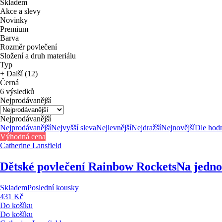
Skladem
Akce a slevy
Novinky
Premium
Barva
Rozměr povlečení
Složení a druh materiálu
Typ
+ Další (12)
Černá
6 výsledků
Nejprodávanější
Nejprodávanější
Nejprodávanější
Nejvyšší sleva
Nejlevnější
Nejdražší
Nejnovější
Dle hod
Výhodná cena
Catherine Lansfield
Dětské povlečení Rainbow Rockets
Na jedno
Skladem
Poslední kousky
431 Kč
Do košíku
Do košíku