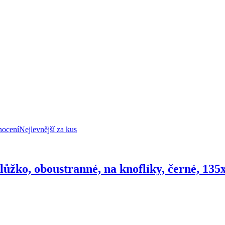
nocení
Nejlevnější za kus
lůžko, oboustranné, na knoflíky, černé, 13