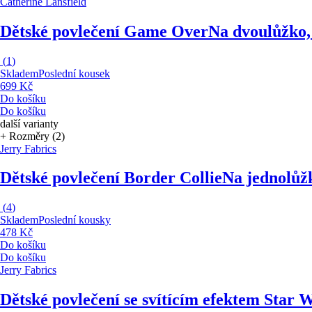
Catherine Lansfield
Dětské povlečení Game Over
Na dvoulůžko,
(
1
)
Skladem
Poslední kousek
699 Kč
Do košíku
Do košíku
další varianty
+ Rozměry (2)
Jerry Fabrics
Dětské povlečení Border Collie
Na jednolůžk
(
4
)
Skladem
Poslední kousky
478 Kč
Do košíku
Do košíku
Jerry Fabrics
Dětské povlečení se svítícím efektem Star 