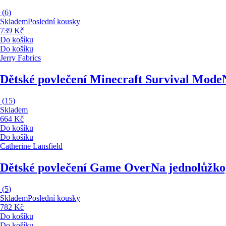
(
6
)
Skladem
Poslední kousky
739 Kč
Do košíku
Do košíku
Jerry Fabrics
Dětské povlečení Minecraft Survival Mode
(
15
)
Skladem
664 Kč
Do košíku
Do košíku
Catherine Lansfield
Dětské povlečení Game Over
Na jednolůžko
(
5
)
Skladem
Poslední kousky
782 Kč
Do košíku
Do košíku