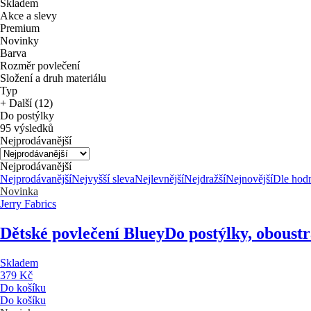
Skladem
Akce a slevy
Premium
Novinky
Barva
Rozměr povlečení
Složení a druh materiálu
Typ
+ Další (12)
Do postýlky
95 výsledků
Nejprodávanější
Nejprodávanější
Nejprodávanější
Nejvyšší sleva
Nejlevnější
Nejdražší
Nejnovější
Dle hod
Novinka
Jerry Fabrics
Dětské povlečení Bluey
Do postýlky, oboust
Skladem
379 Kč
Do košíku
Do košíku