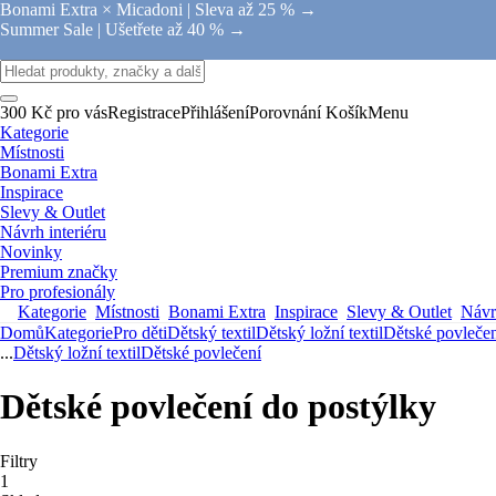
Bonami Extra × Micadoni |
Sleva až 25 % →
Summer Sale |
Ušetřete až 40 % →
300 Kč pro vás
Registrace
Přihlášení
Porovnání
Košík
Menu
Kategorie
Místnosti
Bonami Extra
Inspirace
Slevy & Outlet
Návrh interiéru
Novinky
Premium značky
Pro profesionály
Kategorie
Místnosti
Bonami Extra
Inspirace
Slevy & Outlet
Návrh
Domů
Kategorie
Pro děti
Dětský textil
Dětský ložní textil
Dětské povleče
...
Dětský ložní textil
Dětské povlečení
Dětské povlečení do postýlky
Filtry
1