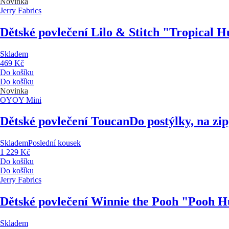
Novinka
Jerry Fabrics
Dětské povlečení Lilo & Stitch "Tropical H
Skladem
469 Kč
Do košíku
Do košíku
Novinka
OYOY Mini
Dětské povlečení Toucan
Do postýlky, na zi
Skladem
Poslední kousek
1 229 Kč
Do košíku
Do košíku
Jerry Fabrics
Dětské povlečení Winnie the Pooh "Pooh H
Skladem