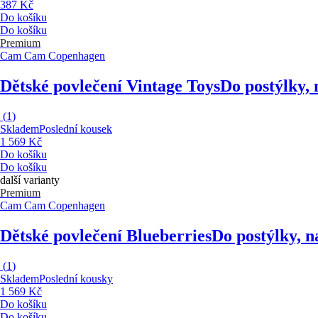
387 Kč
Do košíku
Do košíku
Premium
Cam Cam Copenhagen
Dětské povlečení Vintage Toys
Do postýlky, 
(
1
)
Skladem
Poslední kousek
1 569 Kč
Do košíku
Do košíku
další varianty
Premium
Cam Cam Copenhagen
Dětské povlečení Blueberries
Do postýlky, n
(
1
)
Skladem
Poslední kousky
1 569 Kč
Do košíku
Do košíku