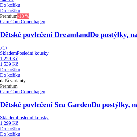
Do košíku
Do košíku
Premium
-18 %
Cam Cam Copenhagen
Dětské povlečení Dreamland
Do postýlky, na
(
1
)
Skladem
Poslední kousky
1 259 Kč
1 539 Kč
Do košíku
Do košíku
další varianty
Premium
Cam Cam Copenhagen
Dětské povlečení Sea Garden
Do postýlky, na
Skladem
Poslední kousky
1 299 Kč
Do košíku
Do košíku