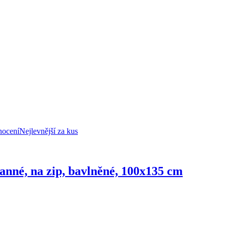
nocení
Nejlevnější za kus
ranné, na zip, bavlněné, 100x135 cm