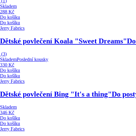
(
1
)
Skladem
288 Kč
Do košíku
Do košíku
Jerry Fabrics
Dětské povlečení Koala "Sweet Dreams"
Do
(
3
)
Skladem
Poslední kousky
330 Kč
Do košíku
Do košíku
Jerry Fabrics
Dětské povlečení Bing "It's a thing"
Do post
Skladem
346 Kč
Do košíku
Do košíku
Jerry Fabrics