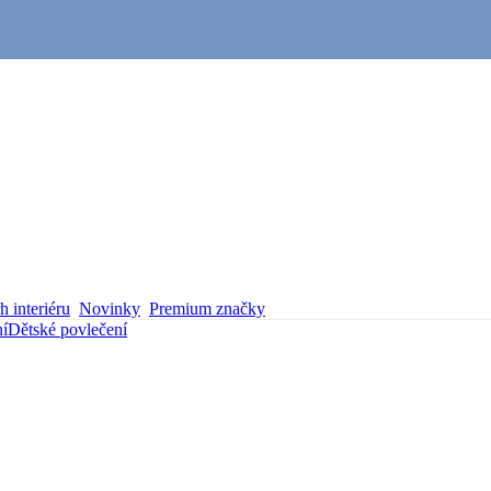
 interiéru
Novinky
Premium značky
ní
Dětské povlečení