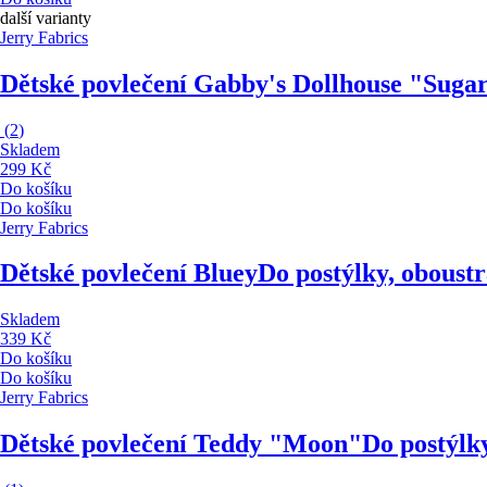
další varianty
Jerry Fabrics
Dětské povlečení Gabby's Dollhouse "Sug
(
2
)
Skladem
299 Kč
Do košíku
Do košíku
Jerry Fabrics
Dětské povlečení Bluey
Do postýlky, oboust
Skladem
339 Kč
Do košíku
Do košíku
Jerry Fabrics
Dětské povlečení Teddy "Moon"
Do postýlk