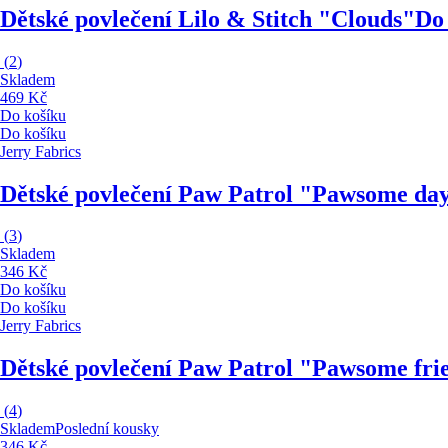
Dětské povlečení Lilo & Stitch "Clouds"
Do 
(
2
)
Skladem
469 Kč
Do košíku
Do košíku
Jerry Fabrics
Dětské povlečení Paw Patrol "Pawsome da
(
3
)
Skladem
346 Kč
Do košíku
Do košíku
Jerry Fabrics
Dětské povlečení Paw Patrol "Pawsome fri
(
4
)
Skladem
Poslední kousky
346 Kč