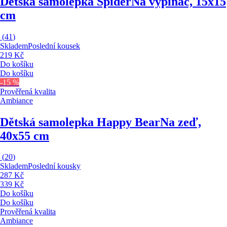
Dětská samolepka Spider
Na vypínač, 15x15
cm
(
41
)
Skladem
Poslední kousek
219 Kč
Do košíku
Do košíku
-15 %
Prověřená kvalita
Ambiance
Dětská samolepka Happy Bear
Na zeď,
40x55 cm
(
20
)
Skladem
Poslední kousky
287 Kč
339 Kč
Do košíku
Do košíku
Prověřená kvalita
Ambiance