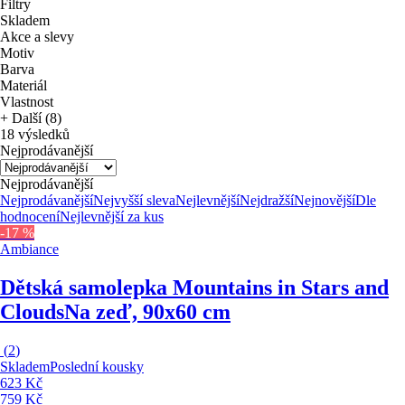
Filtry
Skladem
Akce a slevy
Motiv
Barva
Materiál
Vlastnost
+ Další (8)
18 výsledků
Nejprodávanější
Nejprodávanější
Nejprodávanější
Nejvyšší sleva
Nejlevnější
Nejdražší
Nejnovější
Dle
hodnocení
Nejlevnější za kus
-17 %
Ambiance
Dětská samolepka Mountains in Stars and
Clouds
Na zeď, 90x60 cm
(
2
)
Skladem
Poslední kousky
623 Kč
759 Kč