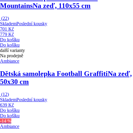
Mountains
Na zeď, 110x55 cm
(
22
)
Skladem
Poslední kousky
701 Kč
779 Kč
Do košíku
Do košíku
další varianty
Na prodejně
Ambiance
Dětská samolepka Football Graffiti
Na zeď,
50x30 cm
(
12
)
Skladem
Poslední kousky
639 Kč
Do košíku
Do košíku
-14 %
Ambiance