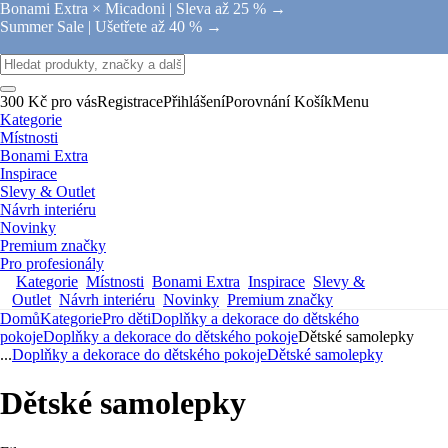
Bonami Extra × Micadoni |
Sleva až 25 % →
Summer Sale |
Ušetřete až 40 % →
300 Kč pro vás
Registrace
Přihlášení
Porovnání
Košík
Menu
Kategorie
Místnosti
Bonami Extra
Inspirace
Slevy & Outlet
Návrh interiéru
Novinky
Premium značky
Pro profesionály
Kategorie
Místnosti
Bonami Extra
Inspirace
Slevy &
Outlet
Návrh interiéru
Novinky
Premium značky
Domů
Kategorie
Pro děti
Doplňky a dekorace do dětského
pokoje
Doplňky a dekorace do dětského pokoje
Dětské samolepky
...
Doplňky a dekorace do dětského pokoje
Dětské samolepky
Dětské samolepky