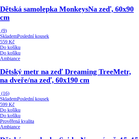
Dětská samolepka Monkeys
Na zeď, 60x90
cm
(
9
)
Skladem
Poslední kousek
559 Kč
Do košíku
Do košíku
Ambiance
Dětský metr na zeď Dreaming Tree
Metr,
na dveře/na zeď, 60x190 cm
(
16
)
Skladem
Poslední kousek
599 Kč
Do košíku
Do košíku
Prověřená kvalita
Ambiance