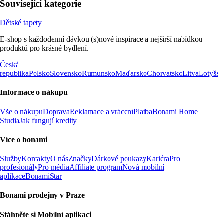
Související kategorie
Dětské tapety
E-shop s každodenní dávkou (s)nové inspirace a nejširší nabídkou
produktů pro krásné bydlení.
Česká
republika
Polsko
Slovensko
Rumunsko
Maďarsko
Chorvatsko
Litva
Lotyš
Informace o nákupu
Vše o nákupu
Doprava
Reklamace a vrácení
Platba
Bonami Home
Studia
Jak fungují kredity
Více o bonami
Služby
Kontakty
O nás
Značky
Dárkové poukazy
Kariéra
Pro
profesionály
Pro média
Affiliate program
Nová mobilní
aplikace
BonamiStar
Bonami prodejny v Praze
Stáhněte si Mobilní aplikaci