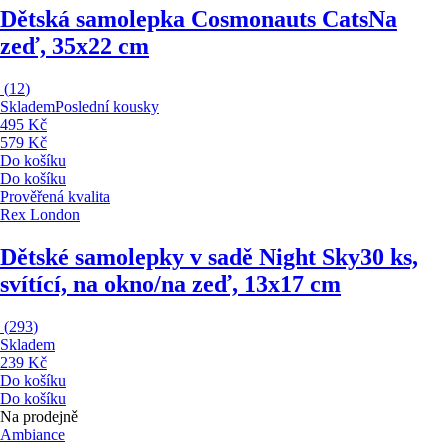
Dětská samolepka Cosmonauts Cats
Na
zeď, 35x22 cm
(
12
)
Skladem
Poslední kousky
495 Kč
579 Kč
Do košíku
Do košíku
Prověřená kvalita
Rex London
Dětské samolepky v sadě Night Sky
30 ks,
svítící, na okno/na zeď, 13x17 cm
(
293
)
Skladem
239 Kč
Do košíku
Do košíku
Na prodejně
Ambiance