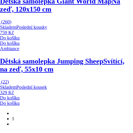
Dětská samolepka Giant World Map
Na
zeď, 120x150 cm
(
260
)
Skladem
Poslední kousky
759 Kč
Do košíku
Do košíku
Ambiance
Dětská samolepka Jumping Sheep
Svítící,
na zeď, 55x10 cm
(
22
)
Skladem
Poslední kousek
329 Kč
Do košíku
Do košíku
1