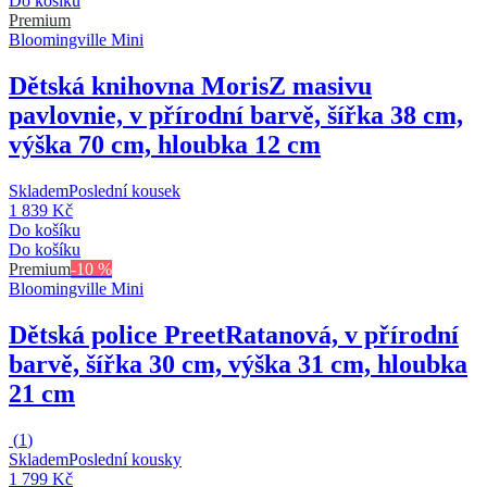
Do košíku
Premium
Bloomingville Mini
Dětská knihovna Moris
Z masivu
pavlovnie, v přírodní barvě, šířka 38 cm,
výška 70 cm, hloubka 12 cm
Skladem
Poslední kousek
1 839 Kč
Do košíku
Do košíku
Premium
-10 %
Bloomingville Mini
Dětská police Preet
Ratanová, v přírodní
barvě, šířka 30 cm, výška 31 cm, hloubka
21 cm
(
1
)
Skladem
Poslední kousky
1 799 Kč