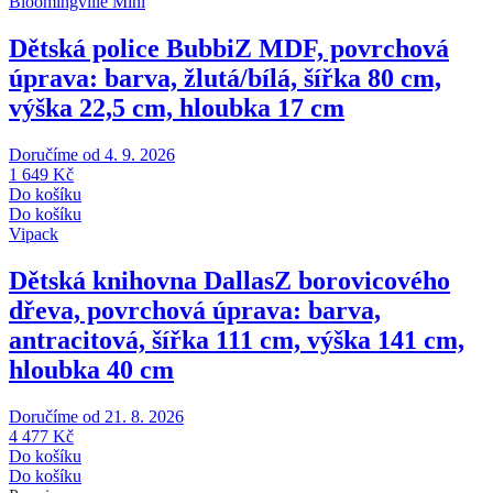
Bloomingville Mini
Dětská police Bubbi
Z MDF, povrchová
úprava: barva, žlutá/bílá, šířka 80 cm,
výška 22,5 cm, hloubka 17 cm
Doručíme od 4. 9. 2026
1 649 Kč
Do košíku
Do košíku
Vipack
Dětská knihovna Dallas
Z borovicového
dřeva, povrchová úprava: barva,
antracitová, šířka 111 cm, výška 141 cm,
hloubka 40 cm
Doručíme od 21. 8. 2026
4 477 Kč
Do košíku
Do košíku