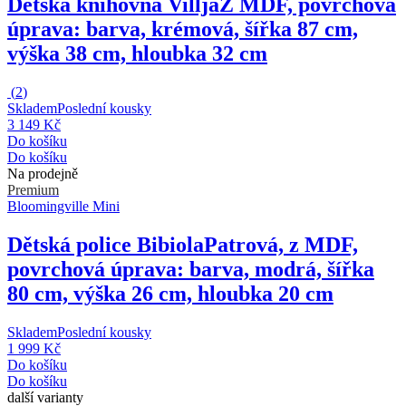
Dětská knihovna Villja
Z MDF, povrchová
úprava: barva, krémová, šířka 87 cm,
výška 38 cm, hloubka 32 cm
(
2
)
Skladem
Poslední kousky
3 149 Kč
Do košíku
Do košíku
Na prodejně
Premium
Bloomingville Mini
Dětská police Bibiola
Patrová, z MDF,
povrchová úprava: barva, modrá, šířka
80 cm, výška 26 cm, hloubka 20 cm
Skladem
Poslední kousky
1 999 Kč
Do košíku
Do košíku
další varianty