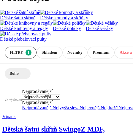
Dětské šatní skříně
Dětské komody a skříňky
Dětské knihovny a regály
Dětské poličky
Dětské věšáky
Dětské přebalovací pulty
Skladem
Novinky
Premium
Akce a 
FILTRY
1
Boho
Nejprodávanější
27 výsledků
Nejprodávanější
Nejprodávanější
Nejvyšší sleva
Nejlevnější
Nejdražší
Nejnově
Vipack
Dětská šatní skříň Swingo
Z MDF,