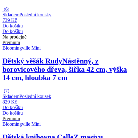
(
6
)
Skladem
Poslední kousky
739 Kč
Do košíku
Do košíku
Na prodejně
Premium
Bloomingville Mini
Dětský věšák Rudy
Nástěnný, z
borovicového dřeva, šířka 42 cm, výška
14 cm, hloubka 7 cm
(
7
)
Skladem
Poslední kousek
829 Kč
Do košíku
Do košíku
Premium
Bloomingville Mini
Dětská knihovna Calle
Z masivu