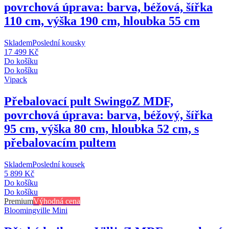
povrchová úprava: barva, béžová, šířka
110 cm, výška 190 cm, hloubka 55 cm
Skladem
Poslední kousky
17 499 Kč
Do košíku
Do košíku
Vipack
Přebalovací pult Swingo
Z MDF,
povrchová úprava: barva, béžový, šířka
95 cm, výška 80 cm, hloubka 52 cm, s
přebalovacím pultem
Skladem
Poslední kousek
5 899 Kč
Do košíku
Do košíku
Premium
Výhodná cena
Bloomingville Mini