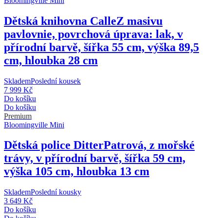
Bloomingville Mini
Dětská knihovna Calle
Z masivu
pavlovnie, povrchová úprava: lak, v
přírodní barvě, šířka 55 cm, výška 89,5
cm, hloubka 28 cm
Skladem
Poslední kousek
7 999 Kč
Do košíku
Do košíku
Premium
Bloomingville Mini
Dětská police Ditter
Patrová, z mořské
trávy, v přírodní barvě, šířka 59 cm,
výška 105 cm, hloubka 13 cm
Skladem
Poslední kousky
3 649 Kč
Do košíku