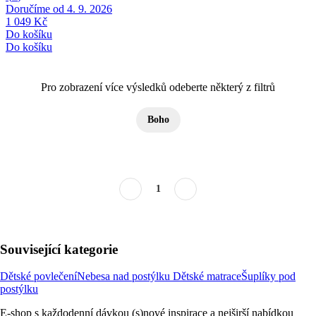
Doručíme od 4. 9. 2026
1 049 Kč
Do košíku
Do košíku
Pro zobrazení více výsledků odeberte některý z filtrů
Boho
1
Související kategorie
Dětské povlečení
Nebesa nad postýlku
Dětské matrace
Šuplíky pod
postýlku
E-shop s každodenní dávkou (s)nové inspirace a nejširší nabídkou