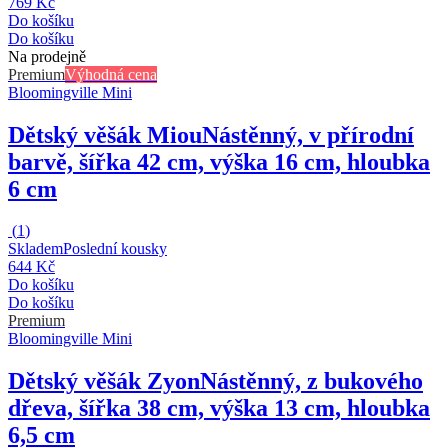
769 Kč
Do košíku
Do košíku
Na prodejně
Premium
Výhodná cena
Bloomingville Mini
Dětský věšák Miou
Nástěnný, v přírodní
barvě, šířka 42 cm, výška 16 cm, hloubka
6 cm
(
1
)
Skladem
Poslední kousky
644 Kč
Do košíku
Do košíku
Premium
Bloomingville Mini
Dětský věšák Zyon
Nástěnný, z bukového
dřeva, šířka 38 cm, výška 13 cm, hloubka
6,5 cm