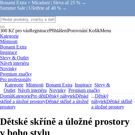
Bonami Extra × Micadoni |
Sleva až 25 % →
Summer Sale |
Ušetřete až 40 % →
300 Kč pro vás
Registrace
Přihlášení
Porovnání
Košík
Menu
Kategorie
Místnosti
Bonami Extra
Inspirace
Slevy & Outlet
Návrh interiéru
Novinky
Premium značky
Pro profesionály
Kategorie
Místnosti
Bonami Extra
Inspirace
Slevy &
Outlet
Návrh interiéru
Novinky
Premium značky
Domů
Kategorie
Pro děti
Dětský nábytek
Dětské
...
Dětský
skříně a úložné prostory
Dětské skříně a úložné
nábytek
Dětské skříně
prostory
a úložné prostory
Dětské skříně a úložné prostory
v boho stylu