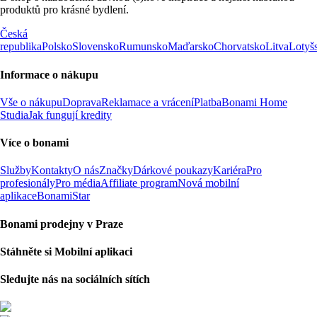
produktů pro krásné bydlení.
Česká
republika
Polsko
Slovensko
Rumunsko
Maďarsko
Chorvatsko
Litva
Lotyš
Informace o nákupu
Vše o nákupu
Doprava
Reklamace a vrácení
Platba
Bonami Home
Studia
Jak fungují kredity
Více o bonami
Služby
Kontakty
O nás
Značky
Dárkové poukazy
Kariéra
Pro
profesionály
Pro média
Affiliate program
Nová mobilní
aplikace
BonamiStar
Bonami prodejny v Praze
Stáhněte si Mobilní aplikaci
Sledujte nás na sociálních sítích