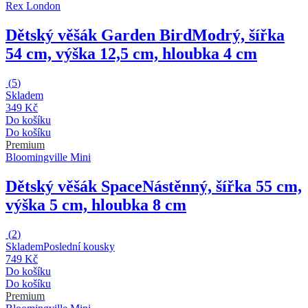
Rex London
Dětský věšák Garden Bird
Modrý, šířka
54 cm, výška 12,5 cm, hloubka 4 cm
(
5
)
Skladem
349 Kč
Do košíku
Do košíku
Premium
Bloomingville Mini
Dětský věšák Space
Nástěnný, šířka 55 cm,
výška 5 cm, hloubka 8 cm
(
2
)
Skladem
Poslední kousky
749 Kč
Do košíku
Do košíku
Premium