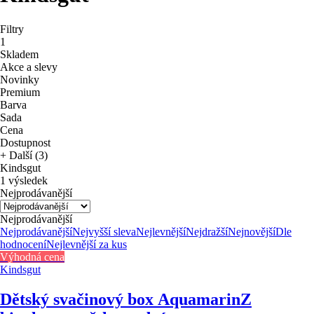
Filtry
1
Skladem
Akce a slevy
Novinky
Premium
Barva
Sada
Cena
Dostupnost
+ Další (3)
Kindsgut
1 výsledek
Nejprodávanější
Nejprodávanější
Nejprodávanější
Nejvyšší sleva
Nejlevnější
Nejdražší
Nejnovější
Dle
hodnocení
Nejlevnější za kus
Výhodná cena
Kindsgut
Dětský svačinový box Aquamarin
Z