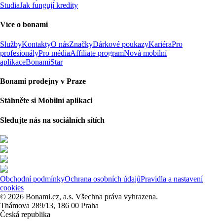
Studia
Jak fungují kredity
Více o bonami
Služby
Kontakty
O nás
Značky
Dárkové poukazy
Kariéra
Pro
profesionály
Pro média
Affiliate program
Nová mobilní
aplikace
BonamiStar
Bonami prodejny v Praze
Stáhněte si Mobilní aplikaci
Sledujte nás na sociálních sítích
Obchodní podmínky
Ochrana osobních údajů
Pravidla a nastavení
cookies
© 2026 Bonami.cz, a.s. Všechna práva vyhrazena.
Thámova 289/13, 186 00 Praha
Česká republika