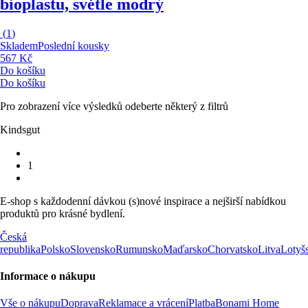
bioplastu, světle modrý
(
1
)
Skladem
Poslední kousky
567 Kč
Do košíku
Do košíku
Pro zobrazení více výsledků odeberte některý z filtrů
Kindsgut
1
E-shop s každodenní dávkou (s)nové inspirace a nejširší nabídkou
produktů pro krásné bydlení.
Česká
republika
Polsko
Slovensko
Rumunsko
Maďarsko
Chorvatsko
Litva
Lotyš
Informace o nákupu
Vše o nákupu
Doprava
Reklamace a vrácení
Platba
Bonami Home