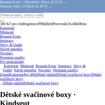
Bonami Extra × Micadoni |
Sleva až 25 % →
Summer Sale |
Ušetřete až 40 % →
300 Kč pro vás
Registrace
Přihlášení
Porovnání
Košík
Menu
Kategorie
Místnosti
Bonami Extra
Inspirace
Slevy & Outlet
Návrh interiéru
Novinky
Premium značky
Pro profesionály
Kategorie
Místnosti
Bonami Extra
Inspirace
Slevy &
Outlet
Návrh interiéru
Novinky
Premium značky
Domů
Kategorie
Pro děti
Dětské nádobí
Dětské svačinové boxy
Dětské
svačinové boxy
...
Dětské nádobí
Dětské svačinové boxy
Dětské svačinové boxy ·
Kindsgut