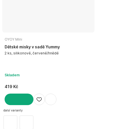
OYOY Mini
Dětské misky v sadě Yummy
2 ks, silikonové, červené/hnědé
Skladem
419 Kč
DO KOŠÍKU
další varianty