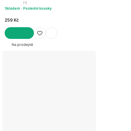
(
1
)
Skladem
Poslední kousky
259 Kč
DO KOŠÍKU
Na prodejně