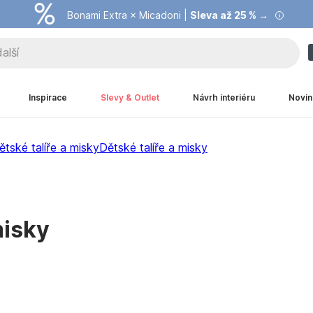
Bonami Extra × Micadoni |
Summer Sale |
Ušetřete až 40 % →
Sleva až 25 % →
Inspirace
Slevy & Outlet
Návrh interiéru
Novin
ětské talíře a misky
Dětské talíře a misky
misky