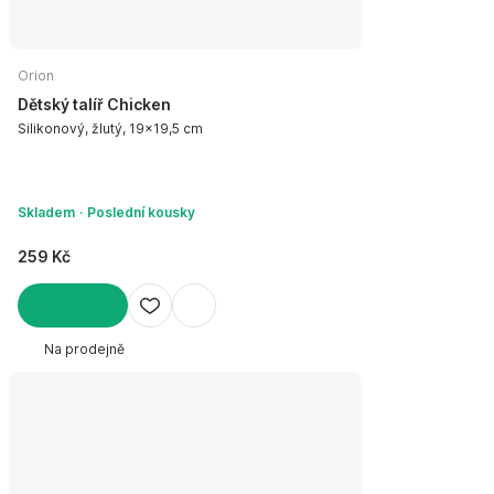
Orion
Dětský talíř Chicken
Silikonový, žlutý, 19x19,5 cm
Skladem
Poslední kousky
259 Kč
DO KOŠÍKU
Na prodejně