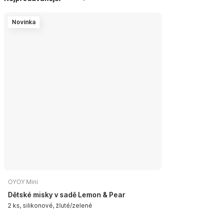
Novinka
OYOY Mini
Dětské misky v sadě Lemon & Pear
2 ks, silikonové, žluté/zelené