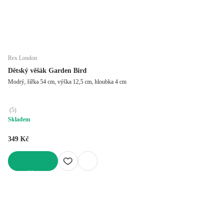
Rex London
Dětský věšák Garden Bird
Modrý, šířka 54 cm, výška 12,5 cm, hloubka 4 cm
(
5
)
Skladem
349 Kč
DO KOŠÍKU