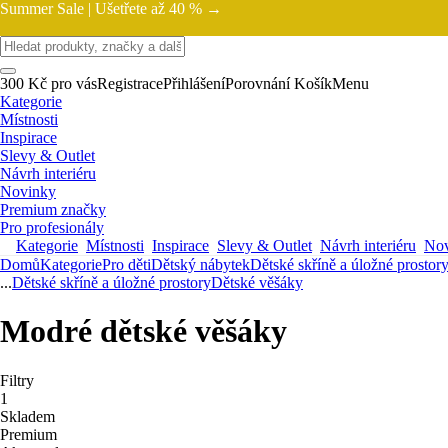
Summer Sale |
Ušetřete až 40 % →
300 Kč pro vás
Registrace
Přihlášení
Porovnání
Košík
Menu
Kategorie
Místnosti
Inspirace
Slevy & Outlet
Návrh interiéru
Novinky
Premium značky
Pro profesionály
Kategorie
Místnosti
Inspirace
Slevy & Outlet
Návrh interiéru
Nov
Domů
Kategorie
Pro děti
Dětský nábytek
Dětské skříně a úložné prostor
...
Dětské skříně a úložné prostory
Dětské věšáky
Modré dětské věšáky
Filtry
1
Skladem
Premium