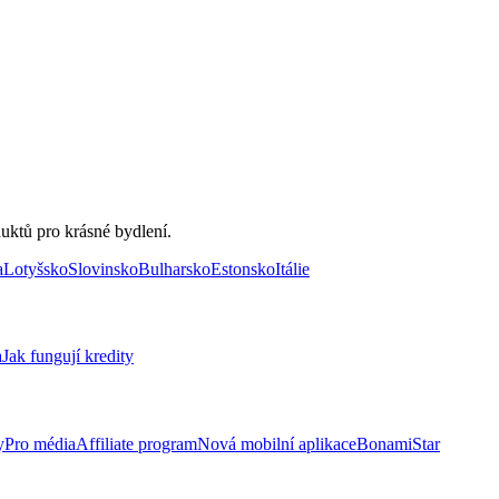
uktů pro krásné bydlení.
a
Lotyšsko
Slovinsko
Bulharsko
Estonsko
Itálie
a
Jak fungují kredity
y
Pro média
Affiliate program
Nová mobilní aplikace
BonamiStar