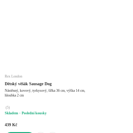
Rex London
Dětský věšák Sausage Dog
Nástěnný, kovový, tyrkysový, šířka 36 cm, výška 14 cm,
hloubka 2 cm
(
5
)
Skladem
Poslední kousky
439 Kč