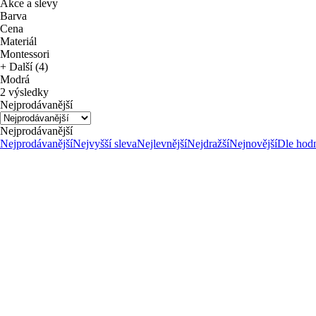
Akce a slevy
Barva
Cena
Materiál
Montessori
+ Další (4)
Modrá
2 výsledky
Nejprodávanější
Nejprodávanější
Nejprodávanější
Nejvyšší sleva
Nejlevnější
Nejdražší
Nejnovější
Dle hod