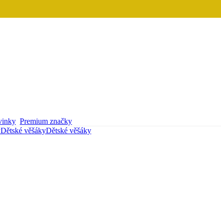
inky
Premium značky
y
Dětské věšáky
Dětské věšáky