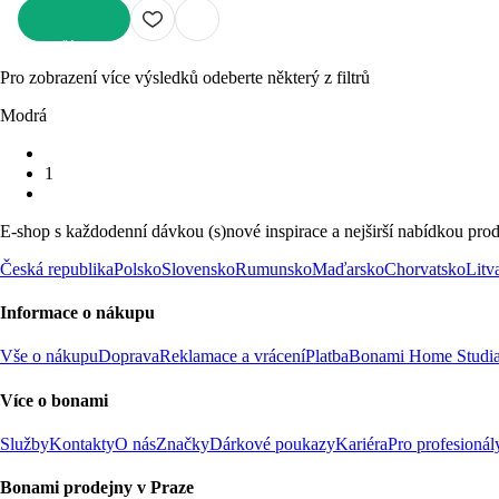
DO KOŠÍKU
Pro zobrazení více výsledků odeberte některý z filtrů
Modrá
1
E-shop s každodenní dávkou (s)nové inspirace a nejširší nabídkou prod
Česká republika
Polsko
Slovensko
Rumunsko
Maďarsko
Chorvatsko
Litv
Informace o nákupu
Vše o nákupu
Doprava
Reklamace a vrácení
Platba
Bonami Home Studi
Více o bonami
Služby
Kontakty
O nás
Značky
Dárkové poukazy
Kariéra
Pro profesionál
Bonami prodejny v Praze