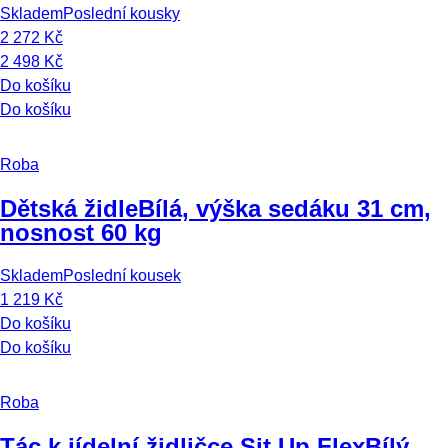
Skladem
Poslední kousky
2 272 Kč
2 498 Kč
Do košíku
Do košíku
Roba
Dětská židle
Bílá, výška sedáku 31 cm,
nosnost 60 kg
Skladem
Poslední kousek
1 219 Kč
Do košíku
Do košíku
Roba
Tác k jídelní židličce Sit Up Flex
Bílý,