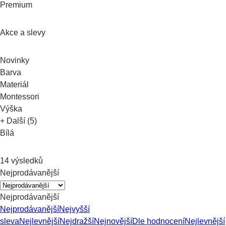
Premium
Akce a slevy
Novinky
Barva
Materiál
Montessori
Výška
+ Další (5)
Bílá
14 výsledků
Nejprodávanější
Nejprodávanější
Nejprodávanější
Nejvyšší
sleva
Nejlevnější
Nejdražší
Nejnovější
Dle hodnocení
Nejlevnější