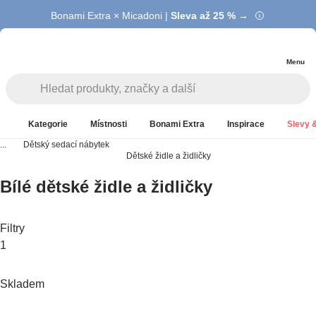
Bonami Extra × Micadoni |
Summer Sale |
Ušetřete až 40 % →
Sleva až 25 % →
Menu
Kategorie
Místnosti
Bonami Extra
Inspirace
Slevy &
...
Dětský sedací nábytek
Dětské židle a židličky
Bílé dětské židle a židličky
Filtry
1
Skladem