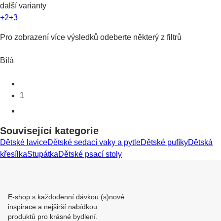
další varianty
+2
+3
Pro zobrazení více výsledků odeberte některý z filtrů
Bílá
1
Související kategorie
Dětské lavice
Dětské sedací vaky a pytle
Dětské pufíky
Dětská
křesílka
Stupátka
Dětské psací stoly
E-shop s každodenní dávkou (s)nové
inspirace a nejširší nabídkou
produktů pro krásné bydlení.