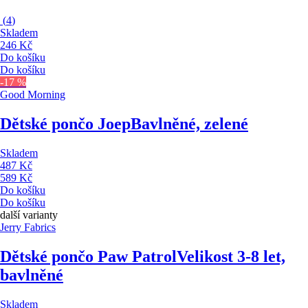
(
4
)
Skladem
246 Kč
Do košíku
Do košíku
-17 %
Good Morning
Dětské pončo Joep
Bavlněné, zelené
Skladem
487 Kč
589 Kč
Do košíku
Do košíku
další varianty
Jerry Fabrics
Dětské pončo Paw Patrol
Velikost 3-8 let,
bavlněné
Skladem