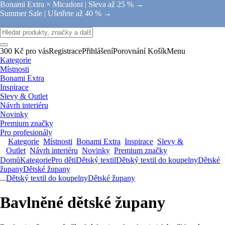
Bonami Extra × Micadoni |
Sleva až 25 % →
Summer Sale |
Ušetřete až 40 % →
300 Kč pro vás
Registrace
Přihlášení
Porovnání
Košík
Menu
Kategorie
Místnosti
Bonami Extra
Inspirace
Slevy & Outlet
Návrh interiéru
Novinky
Premium značky
Pro profesionály
Kategorie
Místnosti
Bonami Extra
Inspirace
Slevy &
Outlet
Návrh interiéru
Novinky
Premium značky
Domů
Kategorie
Pro děti
Dětský textil
Dětský textil do koupelny
Dětské
župany
Dětské župany
...
Dětský textil do koupelny
Dětské župany
Bavlněné dětské župany