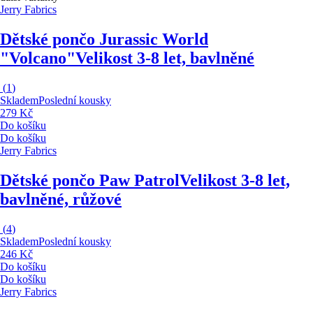
Jerry Fabrics
Dětské pončo Jurassic World
"Volcano"
Velikost 3-8 let, bavlněné
(
1
)
Skladem
Poslední kousky
279 Kč
Do košíku
Do košíku
Jerry Fabrics
Dětské pončo Paw Patrol
Velikost 3-8 let,
bavlněné, růžové
(
4
)
Skladem
Poslední kousky
246 Kč
Do košíku
Do košíku
Jerry Fabrics