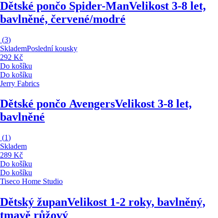
Dětské pončo Spider-Man
Velikost 3-8 let,
bavlněné, červené/modré
(
3
)
Skladem
Poslední kousky
292 Kč
Do košíku
Do košíku
Jerry Fabrics
Dětské pončo Avengers
Velikost 3-8 let,
bavlněné
(
1
)
Skladem
289 Kč
Do košíku
Do košíku
Tiseco Home Studio
Dětský župan
Velikost 1-2 roky, bavlněný,
tmavě růžový