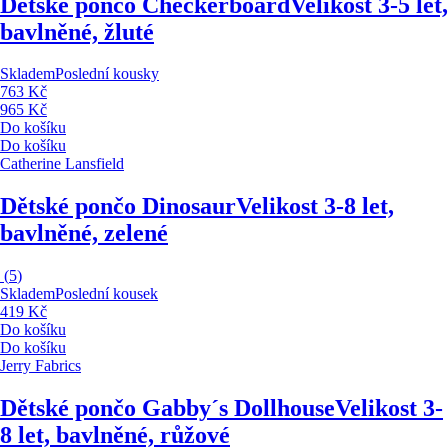
Dětské pončo Checkerboard
Velikost 3-5 let,
bavlněné, žluté
Skladem
Poslední kousky
763 Kč
965 Kč
Do košíku
Do košíku
Catherine Lansfield
Dětské pončo Dinosaur
Velikost 3-8 let,
bavlněné, zelené
(
5
)
Skladem
Poslední kousek
419 Kč
Do košíku
Do košíku
Jerry Fabrics
Dětské pončo Gabby´s Dollhouse
Velikost 3-
8 let, bavlněné, růžové