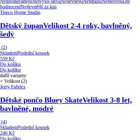
Nejprodávanější
Nejvyšší sleva
Nejlevnější
Nejdražší
Nejnovější
Dle
hodnocení
Nejlevnější za kus
Tiseco Home Studio
Dětský župan
Velikost 2-4 roky, bavlněný,
šedý
(
2
)
Skladem
Poslední kousek
559 Kč
Do košíku
Do košíku
další varianty
+ Velikost (2)
Jerry Fabrics
Dětské pončo Bluey Skate
Velikost 3-8 let,
bavlněné, modré
(
4
)
Skladem
Poslední kousek
246 Kč
Do košíku