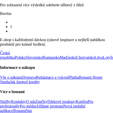
Pro zobrazení více výsledků odeberte některý z filtrů
Bavlna
1
E-shop s každodenní dávkou (s)nové inspirace a nejširší nabídkou
produktů pro krásné bydlení.
Česká
republika
Polsko
Slovensko
Rumunsko
Maďarsko
Chorvatsko
Litva
Lotyš
Informace o nákupu
Vše o nákupu
Doprava
Reklamace a vrácení
Platba
Bonami Home
Studia
Jak fungují kredity
Více o bonami
Služby
Kontakty
O nás
Značky
Dárkové poukazy
Kariéra
Pro
profesionály
Pro média
Affiliate program
Nová mobilní
aplikace
BonamiStar