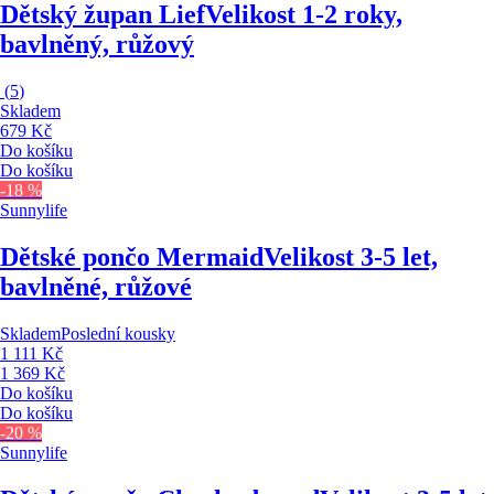
Dětský župan Lief
Velikost 1-2 roky,
bavlněný, růžový
(
5
)
Skladem
679 Kč
Do košíku
Do košíku
-18 %
Sunnylife
Dětské pončo Mermaid
Velikost 3-5 let,
bavlněné, růžové
Skladem
Poslední kousky
1 111 Kč
1 369 Kč
Do košíku
Do košíku
-20 %
Sunnylife