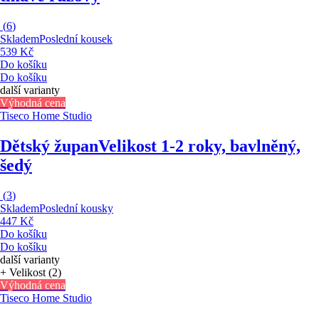
(
6
)
Skladem
Poslední kousek
539 Kč
Do košíku
Do košíku
další varianty
Výhodná cena
Tiseco Home Studio
Dětský župan
Velikost 1-2 roky, bavlněný,
šedý
(
3
)
Skladem
Poslední kousky
447 Kč
Do košíku
Do košíku
další varianty
+ Velikost (2)
Výhodná cena
Tiseco Home Studio