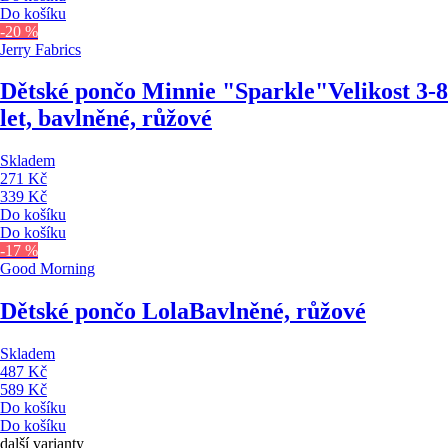
Do košíku
-20 %
Jerry Fabrics
Dětské pončo Minnie "Sparkle"
Velikost 3-8
let, bavlněné, růžové
Skladem
271 Kč
339 Kč
Do košíku
Do košíku
-17 %
Good Morning
Dětské pončo Lola
Bavlněné, růžové
Skladem
487 Kč
589 Kč
Do košíku
Do košíku
další varianty